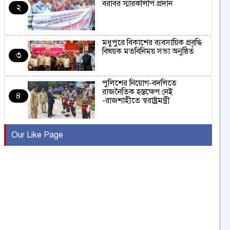
বরাবর স্মারকলিপি প্রদান
২
মধুপুরে বিকাশের ব্যবসায়িক প্রবৃদ্ধি
বিষয়ক মতবিনিময় সভা অনুষ্ঠিত
৩
পুলিশের নিয়োগ-বদলিতে
রাজনৈতিক হস্তক্ষেপ নেই
৪
-রাজশাহীতে স্বরাষ্ট্রমন্ত্রী
কুষ্টিয়ায় মাছরাঙা টেলিভিশনের ১৫
Our Like Page
বছর পূর্তি উদযাপন
৫
সংবাদ সম্মেলনে অভিযোগ অস্বীকার
উদ্দেশ্য প্রণোদিত সংবাদ প্রকাশের
৬
প্রতিবাদ নাজির হাসানের
পাবনার আটঘরিয়ার একদন্তে সিঁধ