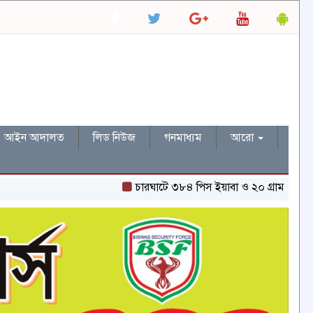
আইন আদালত
লিড নিউজ
গনমাধ্যম
আরো
চারঘাটে ৩৮৪ পিস ইয়াবা ও ২০ গ্রাম হেরোইনসহ একজন গ