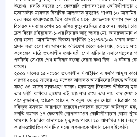
উল্লেখ্য, চলতি বছরের ১৭ ফেব্রুয়ারি গোপালগঞ্জের কোটালীপাড়ায় 
হত্যাচেষ্টার মামলায় বিচারিক আদালতে মৃত্যুদণ্ড পাওয়া ১০ আসামি
বছর করে কারাদণ্ডপ্রাপ্ত তিন আসামির মধ্যে একজনকে খালাস দেন হা
বিচারক মমতাজ বেগম ১০ জঙ্গির মৃত্যুদণ্ড দিয়ে রায় দেন। এছাড়া চার 
দ্রুত বিচার ট্রাইব্যুনাল-১-এর বিচারক আবু জাফর মো. কামরুজ্জামান এ
দেয়া হলো। আসামিদের বিরুদ্ধে দণ্ডবিধির ১২১/৩৪/১০৯ ধারায় চরম 
প্রদান করা হলো না।’মামলার অভিযোগ থেকে জানা যায়, ২০০০ সা
কলেজের মাঠে তৎকালীন প্রধানমন্ত্রী শেখ হাসিনার সমাবেশস্থল
পরদিনই সেখানে শেখ হাসিনার বক্তব্য দেয়ার কথা ছিল। এ ঘটনায় কো
করেন।
২০০১ সালের ১৫ নভেম্বর তৎকালীন সিআইডির এএসপি আব্দুল কাহার আ
এরপর ২০০৪ সালের ২১ নভেম্বর আদালত আসামিদের বিরুদ্ধে অভিযোগ
মধ্যে ৩৪ জনের সাক্ষ্যগ্রহণ করেন। হরকাতুল জিহাদের শীর্ষনেতা ম
তার ফাঁসি কার্যকর হওয়ায় এই মামলার রায়ে তার নাম বাদ দেয়া
রাশেদুজ্জামান, তারেক হোসেন, আবদুল ওয়াদুদ মোল্লা, সারোয়ার
রফিকুল ইসলাম কারাগারে রয়েছেন।পলাতক রয়েছেন আজিজুল হক, ল
চলতি বছরের ১৭ ফেব্রুয়ারি গোপালগঞ্জের কোটালীপাড়ায় বোমা পুঁতে 
মামলায় বিচারিক আদালতে মৃত্যুদণ্ড পাওয়া ১০ আসামির সাজা বহাল
কারাদণ্ডপ্রাপ্ত তিন আসামির মধ্যে একজনকে খালাস দেন হাইকোর্ট।
Post Views:
32