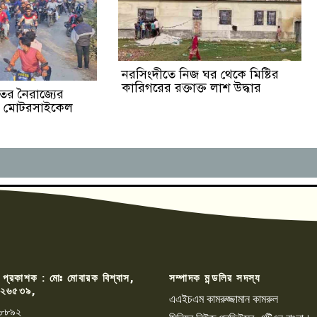
নরসিংদীতে নিজ ঘর থেকে মিষ্টির
কারিগরের রক্তাক্ত লাশ উদ্ধার
ের নৈরাজ্যের
ের মোটরসাইকেল
 প্রকাশক : মোঃ মোবারক বিশ্বাস,
সম্পাদক মন্ডলির সদস্য
২৬৫৩৯,
এএইচএম কামরুজ্জামান কামরুল
৮৮৯২