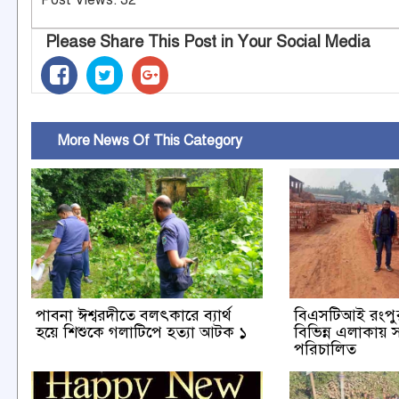
Please Share This Post in Your Social Media
More News Of This Category
পাবনা ঈশ্বরদীতে বলৎকারে ব্যার্থ
বিএসটিআই রংপু
হয়ে শিশুকে গলাটিপে হত্যা আটক ১
বিভিন্ন এলাকায় সা
পরিচালিত