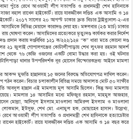
বোমা পুঁতে রেখে আওয়ামী লীগ সভাপতি ও প্রধানমন্ত্রী শেখ হাসিনাকে
র সাজা বহাল রাখেন হাইকোর্ট। রায়ে যাবজ্জীবন দণ্ডিত এক আসামি ও ১৪
ইকোর্ট। ২০১৭ সালের ২০ আগস্ট ঢাকার দ্রুত বিচার ট্রাইব্যুনাল-২-এর
আসামিকে বিভিন্ন মেয়াদে কারাদণ্ড দেয়া হয়। মঙ্গলবার (২৩ মার্চ) ঢাকার
 রায় ঘোষণা করেন। আসামিদের প্রত্যেকরে মৃত্যুদণ্ড কার্যকর করার নির্দেশ
দণ্ড প্রদান করায় দণ্ডবিধির ১২১ ক/২২২/১২৪ “ক” ধারা মতে কোনো দণ্ড
লের ২১ জুলাই গোপালগঞ্জের কোটালীপাড়ায় শেখ লুৎফর রহমান আদর্শ
ের পাশ থেকে ৭৬ কেজি ওজনের একটি বোমা উদ্ধার করা হয়। ওই ঘটনার
টালিপাড়া থানার উপপরিদর্শক নূর হোসেন বিস্ফোরকদ্রব্য আইনে মামলা
কন্দ মুফতি হান্নানসহ ১৫ জনের বিরুদ্ধে অভিযোগপত্র দাখিল করেন।
 গঠন করেন। বিচার চলাকালীন বিভিন্ন সময়ে আদালত মোট ৫০ সাক্ষীর
ুফতি আবদুল হান্নান এই মামলায় মূল আসামি ছিলেন। কিন্তু অন্য মামলায়
 হয়েছে। মামলার ১৪ আসামির মধ্যে মফিজুর রহমান, মাহমুদ আজহার,
 হোসেন মোল্লা, আনিসুল ইসলাম,মাওলানা আমিরুল ইসলাম ও মাওলানা
োকমান, ইউসুফ, শেখ মো. এনামুল হক, মোছাহেব হাসান। উল্লেখ্য,
রেখে আওয়ামী লীগ সভাপতি ও প্রধানমন্ত্রী শেখ হাসিনাকে হত্যাচেষ্টার
 রাখেন হাইকোর্ট। রায়ে যাবজ্জীবন দণ্ডিত এক আসামি ও ১৪ বছর করে