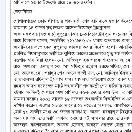
হাসিনাকে হত্যার উদ্দেশ্যে রায়ে ১৪ জনের ফাঁসি ।
ডেক্স নিউজ :
গোপালগঞ্জের কোটালীপাড়ায় প্রধানমন্ত্রী শেখ হাসিনাকে হত্যার উদ
মামলায় ১৪ জনের মৃত্যুদণ্ডের আদেশ দিয়েছেন ট্রাইব্যুনাল।
আজ মঙ্গলবার (২৩ মার্চ) দুপুরে ঢাকার দ্রুত বিচার ট্রাইব্যুনাল-১-
রায়ে বিচারক বলেন, ‘দণ্ডবিধির ১২১/৩৪/১০৯ ধারায় অপরাধের জন্য আস
আসামিদের প্রত্যেকের মৃত্যুদণ্ড কার্যকর করার নির্দেশ হলো। আসাম
প্রচলিত নিয়মানুসারে ফাঁসিতে ঝুলিয়ে তাদের প্রত্যেকরে মৃত্যুদণ্ড কার্য
দণ্ডপ্রাপ্ত আসামিরা হলেন- মো. আজিজুল হক ওরফে শাহনেওয়াজ,
রাশু, শেখ মো. এনামুল হক, মো. মফিজুর রহমান ওরফে মফিজ, মো. ম
মো. তারেক, মো. ওয়াদুদ শেখ ওরফে গাজী খান, মো. আনিসুল ইসলাম,
ও মাওলানা রফিকুল ইসলাম খান। মামলার অভিযোগ থেকে জানা যা
রহমান আদর্শ কলেজের মাঠে তৎকালীন প্রধানমন্ত্রী শেখ হাসিনার স
ঘটনার পরদিনই সেখানে শেখ হাসিনার বক্তব্য দেয়ার কথা ছিল। এ ঘট
মামলা করেন। ২০০১ সালের ১৫ নভেম্বর তৎকালীন সিআইডির এএসপি আব
দাখিল করেন। এরপর ২০০৪ সালের ২১ নভেম্বর আদালত আসামিদের ব
মোট ৫০ সাক্ষীর মধ্যে ৩৪ জনের সাক্ষ্যগ্রহণ করেন। হরকাতুল জিহাদে
অন্য মামলায় তার ফাঁসি কার্যকর হওয়ায় এই মামলার রায়ে তার নাম
আজহার, রাশেদুজ্জামান, তারেক হোসেন, আবদুল ওয়াদুদ মোল্লা,
মাওলানা রফিকুল ইসলাম কারাগারে রয়েছেন।পলাতক রয়েছেন আজি