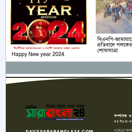
বিএনপি-জামায়াত
প্রতিবাদে পলক
শোভাযাত্রা
Happy New year 2024.
সম্পাদক ও
০১৭১২-০
০১৯১১-৮৮
DAILYSARABANGLA24.COM