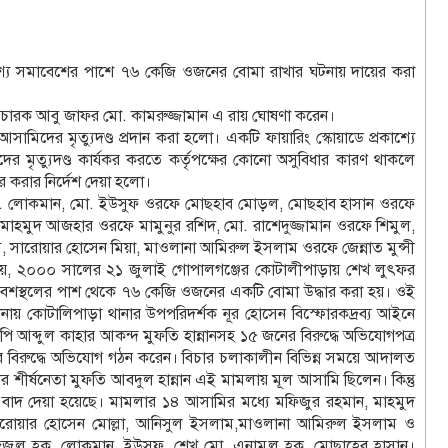
্দেশ্যে সমাবেশের পাশে ৭৬ কেজি ওজনের বোমা রাখার ঘটনায় দায়ের করা
এর বিচারক আবু জাফর মো. কামরুজ্জামান এ রায় ঘোষণা করেন।
ামিদের মৃত্যুদণ্ড প্রদান করা হলো। একটি ফায়ারিং স্কোয়াডে প্রকাশ্যে
িদের মৃত্যুদণ্ড কার্যকর করতে কর্তৃপক্ষের কোনো অসুবিধার কারণ থাকলে
কর করার নির্দেশ দেয়া হলো।
 মো. লোকমান, মো. ইউসুফ ওরফে মোছহাব মোড়ল, মোছহাব হাসান ওরফে
াহমুদ আজহার ওরফে মামুনুর রশিদ, মো. রাশেদুজ্জামান ওরফে শিমুল,
 সারোয়ার হোসেন মিয়া, মাওলানা আমিরুল ইসলাম ওরফে জেন্নাত মুন্সী
য়, ২০০০ সালের ২১ জুলাই গোপালগঞ্জের কোটালীপাড়ায় শেখ লুৎফর
মাবেশস্থলের পাশ থেকে ৭৬ কেজি ওজনের একটি বোমা উদ্ধার করা হয়। ওই
নায় কোটালিপাড়া থানার উপপরিদর্শক নূর হোসেন বিস্ফোরকদ্রব্য আইনে
্দুল কাহার আকন্দ মুফতি হান্নানসহ ১৫ জনের বিরুদ্ধে অভিযোগপত্র
িরুদ্ধে অভিযোগ গঠন করেন। বিচার চলাকালীন বিভিন্ন সময়ে আদালত
র শীর্ষনেতা মুফতি আবদুল হান্নান এই মামলায় মূল আসামি ছিলেন। কিন্তু
 বাদ দেয়া হয়েছে। মামলার ১৪ আসামির মধ্যে মফিজুর রহমান, মাহমুদ
 সারোয়ার হোসেন মোল্লা, আনিসুল ইসলাম,মাওলানা আমিরুল ইসলাম ও
জুল হক, লোকমান, ইউসুফ, শেখ মো. এনামুল হক, মোছাহেব হাসান।