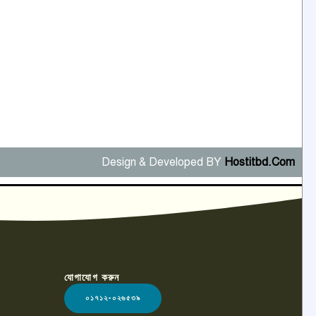
Design & Developed BY
Hostitbd.Com
যোগাযোগ করুন
০১৭১২-০২৬৫৩৯