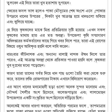
তুলবেন এই নিয়ে তারা খুব হতাশায় ভুগছেন।
ক্ষেতের ফসল ভাল হলেও পাকা মৌসুমের শেষ অংশে এসে ,পোকার
উপদ্রবে ধানের উপরের , দিকটা খুব আক্রান্ত হয়ে ধানগুলো শুকিয়ে
এবং ঝুলিয়ে যাচ্ছে।
হে নিয়ে কৃষকদের মাঝে মিশ্র প্রতিক্রিয়ার সৃষ্টি হয়েছে ।এখন সকল
কৃষকের মাথায় হাত এর মত অবস্থা। উপজেলা কৃষি সম্প্রসারণ
অধিদপ্তরের কর্মকর্তাদের কাছে গিয়ে খবর নিলে পরে, তারা এই রোগের
বিষয়ে ওষুধ আবিষ্কৃত হয়নি বলে দাবি করেন।
বারংবার কীটনাশক এবং অন্যান্য বালাই নাশক ঔষধ দিলে তার
পরেও, এই আক্রান্ত অবস্থা থেকে প্রতিকার পাওয়া হয়নি বলে ,কৃষকরা
খুব দুঃখের মধ্যে পড়েছেন।
কারণ তারা তাদের সর্বস্ব দিয়ে ধান গাছ গুলো তৈরি করা থেকে শুরু
করে, তাদের রুজি রোজগারের টাকায এখানে বিনিয়োগ করেছেন।
এর আগে ধানের মনমোহনী ছড়া গুলো অনেক সুন্দর মনোরম এবং
সৌন্দর্য শৈলীর অংশ হিসেবে, কলেজপাড়ার এবং লালমোহন
উপজেলার একটি সংস্কৃতির অংশ হিসেবে দাঁড়িয়ে ছিল।
অনেকেই আবার ধারণা করছেন, অতিরিক্ত গরমের ফলে , তাপমাত্রার
ফলে পাকা ধানের ছড়া গুলো অচিরেই শুকিয়ে যাচ্ছে ।তাঁরা মহান