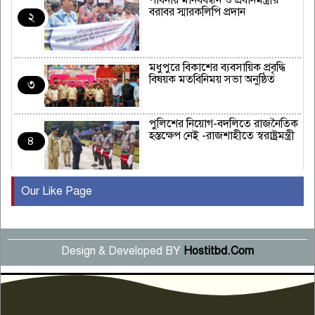
পাবনায় মানববন্ধন ও প্রধানমন্ত্রীর
বরাবর স্মারকলিপি প্রদান
২
মধুপুরে বিকাশের ব্যবসায়িক প্রবৃদ্ধি
বিষয়ক মতবিনিময় সভা অনুষ্ঠিত
৩
পুলিশের নিয়োগ-বদলিতে রাজনৈতিক
হস্তক্ষেপ নেই -রাজশাহীতে স্বরাষ্ট্রমন্ত্রী
৪
Our Like Page
কুষ্টিয়ায় মাছরাঙা টেলিভিশনের ১৫
বছর পূর্তি উদযাপন
৫
Design & Developed BY
Hostitbd.Com
সংবাদ সম্মেলনে অভিযোগ অস্বীকার
উদ্দেশ্য প্রণোদিত সংবাদ প্রকাশের
৬
প্রতিবাদ নাজির হাসানের