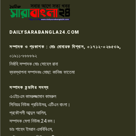
পাবনার আটঘরিয়ার একদন্তে সিঁধ
কেটে ঘরে ঢুকে স্কুল শিক্ষিকাকে হত্যা
৭
টয়লেটের ট্যাংকি থেকে লাশ উদ্ধার
রাজশাহীতে সন্ত্রাসী হামলায় গুরুতর
DAILYSARABANGLA24.COM
আহত সাংবাদিক সম্রাট, হাসপাতালে
৮
চিকিৎসাধীন
সম্পাদক ও প্রকাশক : মোঃ মোবারক বিশ্বাস, ০১৭১২-০২৬৫৩৯,
০১৯১১-৮৮৮৮৯২
পাবনা জেলা জাসাসের আহবায়ক
নির্বাহি সম্পাদক মোঃ সোহেল রানা
খালেদ হোসেন পরাগের বিরুদ্ধে
৯
চাঁদাবাজি ও হয়রানির অভিযোগ
ব্যবস্থাপনা সম্পাদকঃ মোছা: কানিজ ফাতেমা
সম্পাদক মন্ডলির সদস্য
বিশ্বের সঙ্গে শিক্ষার্থীদের সংযোগ গড়ে
তুলতে হবে: শিমুল বিশ্বাস
এএইচএম কামরুজ্জামান কামরুল
১০
সিনিয়র নিউজ প্রডিউসর, এটিএন বাংলা।
প্রকৌশলী আব্দুল আলিম,
সম্পাদক মেগা নিউজ.24.কম।
ডাঃ শাহেদ ইমরান এমবিবিএস,