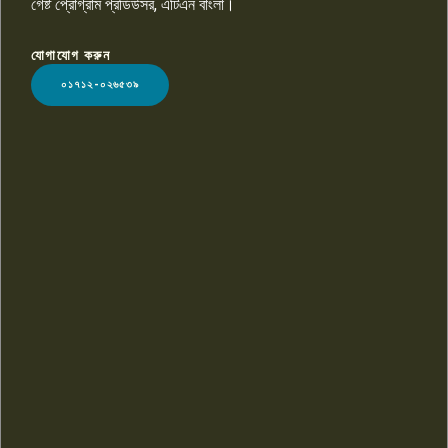
গেষ্ট প্রোগ্রাম প্রডিউসর, এটিএন বাংলা।
যোগাযোগ করুন
LOGO
০১৭১২-০২৬৫৩৯