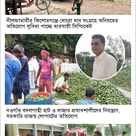
নীলফামারীর কিশোরগঞ্জে বোরো ধান সংগ্রহে অনিয়মের
অভিযোগ সুবিধা পাচ্ছে ব্যবসায়ী সিন্ডিকেট
নওগাঁর বদলগাছী হাট ও বাজার প্রভাবশালীদের নিয়ন্ত্রণে,
সরকারি রাজস্ব লোপাটের অভিযোগ