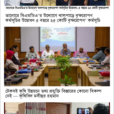
তানোরে বিএমডিএ’র উদ্যোগে খালপাড়ে বৃক্ষরোপণ
কর্মসূচির উদ্বোধন ৫ বছরে ২৫ কোটি বৃক্ষরোপণ’ কর্মসূচি
টেকসই কৃষি উন্নয়নে তথ্য প্রযুক্তি বিস্তারের কোনো বিকল্প
নেই — কৃষিবিদ মসীহুর রহমান