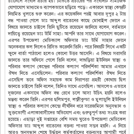
চ্যানেলে সংবাদ প্রচার হয়। টিভিতে প্রচারের পর সংবাদটি সামাজিক
যোগাযোগ মাধ্যমেও ব্যাপকভাবে ছড়িয়ে পড়ে। একারনে স্বাস্থ্য কেন্দ্রটি
নিয়মিত খুলতে শুরু করেন। এর কয়েকদিন পরই আবার দুপুর ২ টায়
বন্ধ পাওয়া গেলে ডাঃ আব্দুল বাতেনের কাছে মোবাইল ফোনে এ
বিষয়ে জানতে চাইলে তিনি ছুটিতে রয়েছেন জানিয়ে বলেন, বর্তমানে
দায়িত্বে রয়েছেন ডাঃ উর্মি সাহা। আপনি তার সাথে যোগাযোগ করেন।
এরপর উপজেলা মেডিক্যাল অফিসার ডাঃ উর্মি সাহার ফোনে
অনেকবার কল দিলেও রিসিভ করেননি তিনি। পরে বিষয়টি লিখে একটি
ক্ষুদে বার্তা পাঠানো হলেও কোনো উত্তর আসেনি। এ বিষয়ে সরাসরি
জানতে তার অফিসে গেলে তিনি বলেন, দাশুড়িয়া ইউনিয়ন স্বাস্থ্য ও
পরিবার কল্যাণ কেন্দ্রের পরিবার কল্যাণ পরিদর্শিকা আমার এখানে
ঔষধ নিতে এসেছিলেন। পরিবার কল্যাণ পরিদর্শিকা ঔষধ নিতে
এসেছিল তবে অফিস সহায়ক কাম নিরাপত্তা প্রহরী কোথায় ছিল
জানতে চাইলে তিনি বলেন, তিনিও সাথে এসেছিল। আসলেও এভাবে
দুজনের একসাথে অফিস বন্ধ রেখে চলে আসা উচিৎ হয়নি বলেও
মন্তব্য করেন তিনি। এরপর ছলিমপুর, লক্ষ্ণীকুন্ডা ও মুলাডুলি ইউনিয়ন
স্বাস্থ্য ও পরিবার কল্যাণ কেন্দ্রে দীর্ঘদিন ধরে সরেজমিনে অনুসন্ধান ও
ভুক্তভোগী এলাকাবাসীদের অভিযোগ এবং গুরুত্বপূর্ণ তথ্য সংগ্রহ করা
হয়েছে। এছাড়া দুই সপ্তাহের বেশি সময় ঘুরেও উপজেলা মেডিকেল
অফিসার ডাঃ আব্দুল বাতেনের বক্তব্য পাওয়া সম্ভব হয়নি। এ নিয়ে
আরও অনুসন্ধান শেষে উর্দ্ধতন কর্মকর্তাদের বক্তব্যসহ আগামী পর্বে