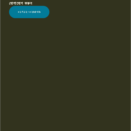
যোগাযোগ করুন
LOGO
০১৭১২-০২৬৫৩৯