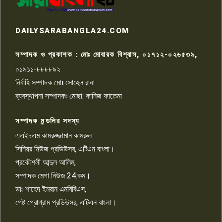
রাজশাহীতে সন্ত্রাসী হামলায় গুরুতর
DAILYSARABANGLA24.COM
আহত সাংবাদিক সম্রাট, হাসপাতালে
৮
চিকিৎসাধীন
সম্পাদক ও প্রকাশক : মোঃ মোবারক বিশ্বাস, ০১৭১২-০২৬৫৩৯,
০১৯১১-৮৮৮৮৯২
পাবনা জেলা জাসাসের আহবায়ক
নির্বাহি সম্পাদক মোঃ সোহেল রানা
খালেদ হোসেন পরাগের বিরুদ্ধে
৯
চাঁদাবাজি ও হয়রানির অভিযোগ
ব্যবস্থাপনা সম্পাদকঃ মোছা: কানিজ ফাতেমা
সম্পাদক মন্ডলির সদস্য
বিশ্বের সঙ্গে শিক্ষার্থীদের সংযোগ গড়ে
তুলতে হবে: শিমুল বিশ্বাস
এএইচএম কামরুজ্জামান কামরুল
১০
সিনিয়র নিউজ প্রডিউসর, এটিএন বাংলা।
প্রকৌশলী আব্দুল আলিম,
সম্পাদক মেগা নিউজ.24.কম।
ডাঃ শাহেদ ইমরান এমবিবিএস,
গেষ্ট প্রোগ্রাম প্রডিউসর, এটিএন বাংলা।