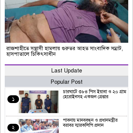
রাজশাহীতে সন্ত্রাসী হামলায় গুরুতর আহত সাংবাদিক সম্রাট,
হাসপাতালে চিকিৎসাধীন
Last Update
Popular Post
চারঘাটে ৩৮৪ পিস ইয়াবা ও ২০ গ্রাম
হেরোইনসহ একজন গ্রেপ্তার
১
পাবনায় মানববন্ধন ও প্রধানমন্ত্রীর
বরাবর স্মারকলিপি প্রদান
২