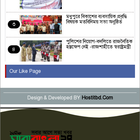
মধুপুরে বিকাশের ব্যবসায়িক প্রবৃদ্ধি
বিষয়ক মতবিনিময় সভা অনুষ্ঠিত
৩
পুলিশের নিয়োগ-বদলিতে রাজনৈতিক
হস্তক্ষেপ নেই -রাজশাহীতে স্বরাষ্ট্রমন্ত্রী
৪
Our Like Page
কুষ্টিয়ায় মাছরাঙা টেলিভিশনের ১৫
বছর পূর্তি উদযাপন
৫
Design & Developed BY
Hostitbd.Com
সংবাদ সম্মেলনে অভিযোগ অস্বীকার
উদ্দেশ্য প্রণোদিত সংবাদ প্রকাশের
৬
প্রতিবাদ নাজির হাসানের
পাবনার আটঘরিয়ার একদন্তে সিঁধ
কেটে ঘরে ঢুকে স্কুল শিক্ষিকাকে হত্যা
৭
টয়লেটের ট্যাংকি থেকে লাশ উদ্ধার