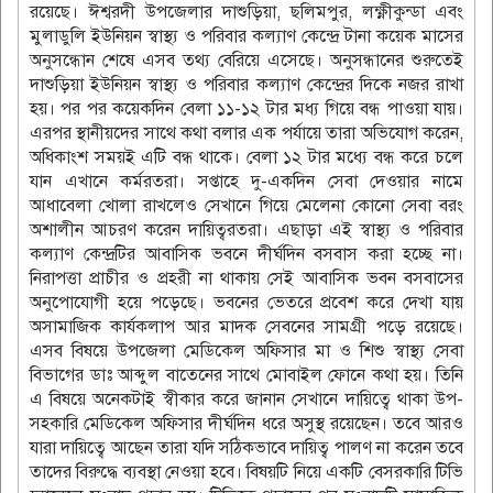
রয়েছে। ঈশ্বরদী উপজেলার দাশুড়িয়া, ছলিমপুর, লক্ষ্ণীকুন্ডা এবং
মুলাডুলি ইউনিয়ন স্বাস্থ্য ও পরিবার কল্যাণ কেন্দ্রে টানা কয়েক মাসের
অনুসন্ধোন শেষে এসব তথ্য বেরিয়ে এসেছে। অনুসন্ধানের শুরুতেই
দাশুড়িয়া ইউনিয়ন স্বাস্থ্য ও পরিবার কল্যাণ কেন্দ্রের দিকে নজর রাখা
হয়। পর পর কয়েকদিন বেলা ১১-১২ টার মধ্য গিয়ে বন্ধ পাওয়া যায়।
এরপর স্থানীয়দের সাথে কথা বলার এক পর্যায়ে তারা অভিযোগ করেন,
অধিকাংশ সময়ই এটি বন্ধ থাকে। বেলা ১২ টার মধ্যে বন্ধ করে চলে
যান এখানে কর্মরতরা। সপ্তাহে দু-একদিন সেবা দেওয়ার নামে
আধাবেলা খোলা রাখলেও সেখানে গিয়ে মেলেনা কোনো সেবা বরং
অশালীন আচরণ করেন দায়িত্বরতরা। এছাড়া এই স্বাস্থ্য ও পরিবার
কল্যাণ কেন্দ্রটির আবাসিক ভবনে দীর্ঘদিন বসবাস করা হচ্ছে না।
নিরাপত্তা প্রাচীর ও প্রহরী না থাকায় সেই আবাসিক ভবন বসবাসের
অনুপোযোগী হয়ে পড়েছে। ভবনের ভেতরে প্রবেশ করে দেখা যায়
অসামাজিক কার্যকলাপ আর মাদক সেবনের সামগ্রী পড়ে রয়েছে।
এসব বিষয়ে উপজেলা মেডিকেল অফিসার মা ও শিশু স্বাস্থ্য সেবা
বিভাগের ডাঃ আব্দুল বাতেনের সাথে মোবাইল ফোনে কথা হয়। তিনি
এ বিষয়ে অনেকটাই স্বীকার করে জানান সেখানে দায়িত্বে থাকা উপ-
সহকারি মেডিকেল অফিসার দীর্ঘদিন ধরে অসুস্থ রয়েছেন। তবে আরও
যারা দায়িত্বে আছেন তারা যদি সঠিকভাবে দায়িত্ব পালণ না করেন তবে
তাদের বিরুদ্ধে ব্যবস্থা নেওয়া হবে। বিষয়টি নিয়ে একটি বেসরকারি টিভি