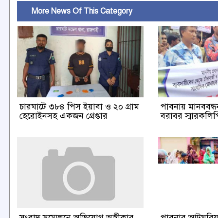
More News Of This Category
চারঘাটে ৩৮৪ পিস ইয়াবা ও ২০ গ্রাম
পাবনায় মানববন্ধন 
হেরোইনসহ একজন গ্রেপ্তার
বরাবর স্মারকলিপি
পাবনার আটঘরিয়া
সংবাদ সম্মেলনে অভিযোগ অস্বীকার