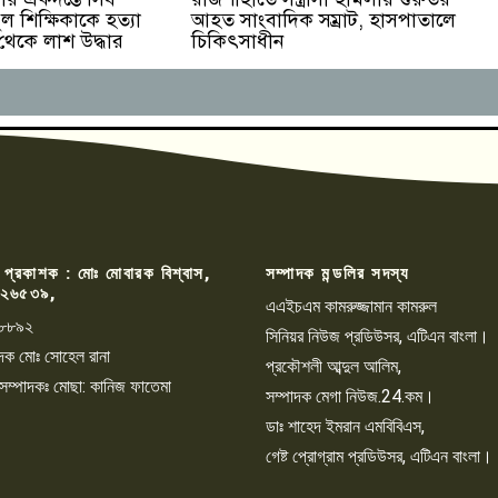
ুল শিক্ষিকাকে হত্যা
আহত সাংবাদিক সম্রাট, হাসপাতালে
 থেকে লাশ উদ্ধার
চিকিৎসাধীন
 প্রকাশক : মোঃ মোবারক বিশ্বাস,
সম্পাদক মন্ডলির সদস্য
২৬৫৩৯,
এএইচএম কামরুজ্জামান কামরুল
৮৮৯২
সিনিয়র নিউজ প্রডিউসর, এটিএন বাংলা।
্পাদক মোঃ সোহেল রানা
প্রকৌশলী আব্দুল আলিম,
 সম্পাদকঃ মোছা: কানিজ ফাতেমা
সম্পাদক মেগা নিউজ.24.কম।
ডাঃ শাহেদ ইমরান এমবিবিএস,
গেষ্ট প্রোগ্রাম প্রডিউসর, এটিএন বাংলা।