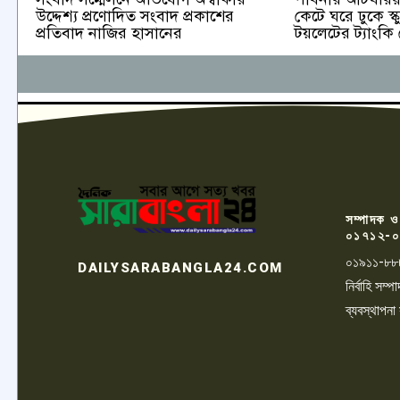
কেটে ঘরে ঢুকে স্ক
উদ্দেশ্য প্রণোদিত সংবাদ প্রকাশের
টয়লেটের ট্যাংকি
প্রতিবাদ নাজির হাসানের
সম্পাদক ও
০১৭১২-০
০১৯১১-৮৮
DAILYSARABANGLA24.COM
নির্বাহি সম
ব্যবস্থাপনা
LOGO