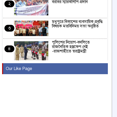
বরাবর স্মারকলিপি প্রদান
২
মধুপুরে বিকাশের ব্যবসায়িক প্রবৃদ্ধি
বিষয়ক মতবিনিময় সভা অনুষ্ঠিত
৩
পুলিশের নিয়োগ-বদলিতে
রাজনৈতিক হস্তক্ষেপ নেই
৪
-রাজশাহীতে স্বরাষ্ট্রমন্ত্রী
কুষ্টিয়ায় মাছরাঙা টেলিভিশনের ১৫
Our Like Page
বছর পূর্তি উদযাপন
৫
সংবাদ সম্মেলনে অভিযোগ অস্বীকার
উদ্দেশ্য প্রণোদিত সংবাদ প্রকাশের
৬
প্রতিবাদ নাজির হাসানের
পাবনার আটঘরিয়ার একদন্তে সিঁধ