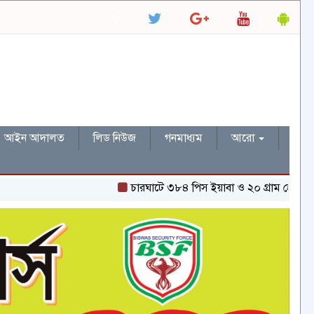
আইন আদালত
লিড নিউজ
গনমাধ্যম
আরো
চারঘাটে ৩৮৪ পিস ইয়াবা ও ২০ গ্রাম হেরোইনসহ একজন গ