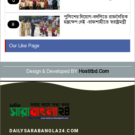
৩
পুলিশের নিয়োগ-বদলিতে রাজনৈতিক
হস্তক্ষেপ নেই -রাজশাহীতে স্বরাষ্ট্রমন্ত্রী
৪
Our Like Page
কুষ্টিয়ায় মাছরাঙা টেলিভিশনের ১৫
বছর পূর্তি উদযাপন
৫
Design & Developed BY
Hostitbd.Com
সংবাদ সম্মেলনে অভিযোগ অস্বীকার
উদ্দেশ্য প্রণোদিত সংবাদ প্রকাশের
৬
প্রতিবাদ নাজির হাসানের
পাবনার আটঘরিয়ার একদন্তে সিঁধ
কেটে ঘরে ঢুকে স্কুল শিক্ষিকাকে হত্যা
৭
টয়লেটের ট্যাংকি থেকে লাশ উদ্ধার
রাজশাহীতে সন্ত্রাসী হামলায় গুরুতর
DAILYSARABANGLA24.COM
আহত সাংবাদিক সম্রাট, হাসপাতালে