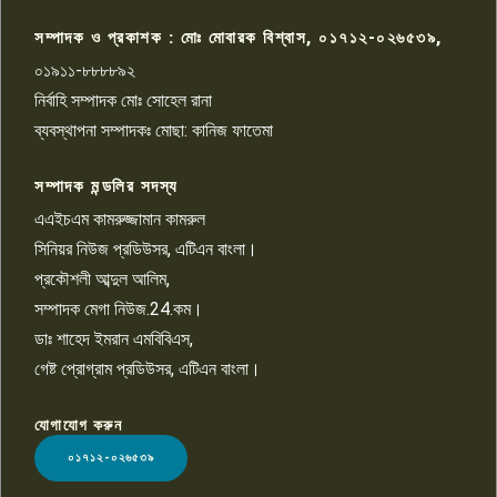
৮
চিকিৎসাধীন
সম্পাদক ও প্রকাশক : মোঃ মোবারক বিশ্বাস, ০১৭১২-০২৬৫৩৯,
০১৯১১-৮৮৮৮৯২
পাবনা জেলা জাসাসের আহবায়ক
নির্বাহি সম্পাদক মোঃ সোহেল রানা
খালেদ হোসেন পরাগের বিরুদ্ধে
৯
চাঁদাবাজি ও হয়রানির অভিযোগ
ব্যবস্থাপনা সম্পাদকঃ মোছা: কানিজ ফাতেমা
সম্পাদক মন্ডলির সদস্য
বিশ্বের সঙ্গে শিক্ষার্থীদের সংযোগ গড়ে
তুলতে হবে: শিমুল বিশ্বাস
এএইচএম কামরুজ্জামান কামরুল
১০
সিনিয়র নিউজ প্রডিউসর, এটিএন বাংলা।
প্রকৌশলী আব্দুল আলিম,
সম্পাদক মেগা নিউজ.24.কম।
ডাঃ শাহেদ ইমরান এমবিবিএস,
গেষ্ট প্রোগ্রাম প্রডিউসর, এটিএন বাংলা।
যোগাযোগ করুন
LOGO
০১৭১২-০২৬৫৩৯