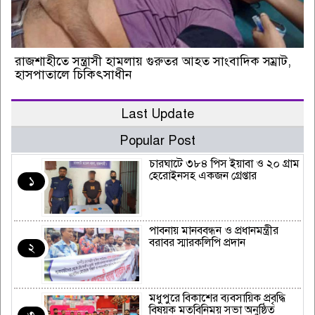
রাজশাহীতে সন্ত্রাসী হামলায় গুরুতর আহত সাংবাদিক সম্রাট,
হাসপাতালে চিকিৎসাধীন
Last Update
Popular Post
চারঘাটে ৩৮৪ পিস ইয়াবা ও ২০ গ্রাম
হেরোইনসহ একজন গ্রেপ্তার
১
পাবনায় মানববন্ধন ও প্রধানমন্ত্রীর
বরাবর স্মারকলিপি প্রদান
২
মধুপুরে বিকাশের ব্যবসায়িক প্রবৃদ্ধি
বিষয়ক মতবিনিময় সভা অনুষ্ঠিত