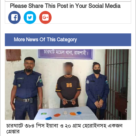
Please Share This Post in Your Social Media
More News Of This Category
চারঘাটে ৩৮৪ পিস ইয়াবা ও ২০ গ্রাম হেরোইনসহ একজন
গ্রেপ্তার