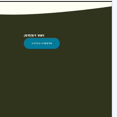
যোগাযোগ করুন
০১৭১২-০২৬৫৩৯