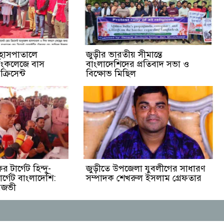
 হাসপাতালে
জুড়ীর ভারতীয় সীমান্তে
র্সিংকলেজে বাস
বাংলাদেশিদের প্রতিবাদ সভা ও
রিসেন্ট
বিক্ষোভ মিছিল
 টার্গেট হিন্দু-
জুড়ীতে উপজেলা যুবলীগের সাধারণ
ার্গেট বাংলাদেশি:
সম্পাদক শেখরুল ইসলাম গ্রেফতার
িজভী