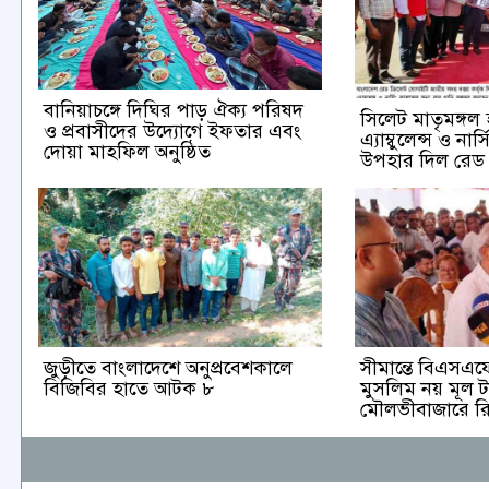
বানিয়াচঙ্গে দিঘির পাড় ঐক্য পরিষদ
সিলেট মাতৃমঙ্গল
ও প্রবাসীদের উদ্যোগে ইফতার এবং
এ্যাম্বুলেন্স ও না
দোয়া মাহফিল অনুষ্ঠিত
উপহার দিল রেড ক্
জুড়ীতে বাংলাদেশে অনুপ্রবেশকালে
সীমান্তে বিএসএফের
বিজিবির হাতে আটক ৮
মুসলিম নয় মূল ট
মৌলভীবাজারে র