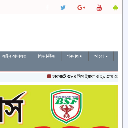
আইন আদালত
লিড নিউজ
গনমাধ্যম
আরো
চারঘাটে ৩৮৪ পিস ইয়াবা ও ২০ গ্রাম হেরোইনসহ একজন গ্