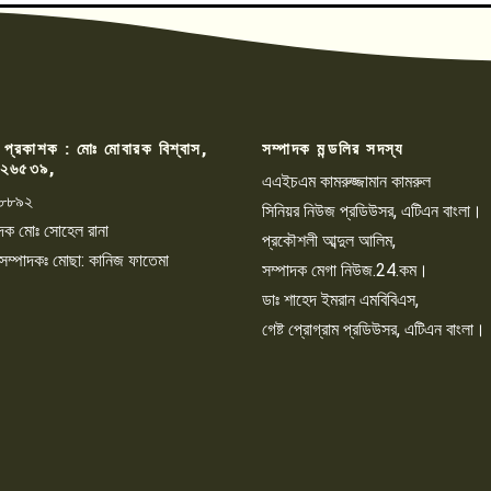
 প্রকাশক : মোঃ মোবারক বিশ্বাস,
সম্পাদক মন্ডলির সদস্য
২৬৫৩৯,
এএইচএম কামরুজ্জামান কামরুল
৮৮৯২
সিনিয়র নিউজ প্রডিউসর, এটিএন বাংলা।
্পাদক মোঃ সোহেল রানা
প্রকৌশলী আব্দুল আলিম,
 সম্পাদকঃ মোছা: কানিজ ফাতেমা
সম্পাদক মেগা নিউজ.24.কম।
ডাঃ শাহেদ ইমরান এমবিবিএস,
গেষ্ট প্রোগ্রাম প্রডিউসর, এটিএন বাংলা।