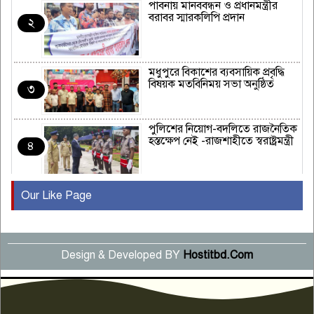
পাবনায় মানববন্ধন ও প্রধানমন্ত্রীর
বরাবর স্মারকলিপি প্রদান
২
মধুপুরে বিকাশের ব্যবসায়িক প্রবৃদ্ধি
বিষয়ক মতবিনিময় সভা অনুষ্ঠিত
৩
পুলিশের নিয়োগ-বদলিতে রাজনৈতিক
হস্তক্ষেপ নেই -রাজশাহীতে স্বরাষ্ট্রমন্ত্রী
৪
Our Like Page
কুষ্টিয়ায় মাছরাঙা টেলিভিশনের ১৫
বছর পূর্তি উদযাপন
৫
Design & Developed BY
Hostitbd.Com
সংবাদ সম্মেলনে অভিযোগ অস্বীকার
উদ্দেশ্য প্রণোদিত সংবাদ প্রকাশের
৬
প্রতিবাদ নাজির হাসানের