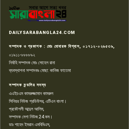
পাবনার আটঘরিয়ার একদন্তে সিঁধ
কেটে ঘরে ঢুকে স্কুল শিক্ষিকাকে হত্যা
৭
টয়লেটের ট্যাংকি থেকে লাশ উদ্ধার
রাজশাহীতে সন্ত্রাসী হামলায় গুরুতর
DAILYSARABANGLA24.COM
আহত সাংবাদিক সম্রাট, হাসপাতালে
৮
চিকিৎসাধীন
সম্পাদক ও প্রকাশক : মোঃ মোবারক বিশ্বাস, ০১৭১২-০২৬৫৩৯,
০১৯১১-৮৮৮৮৯২
পাবনা জেলা জাসাসের আহবায়ক
নির্বাহি সম্পাদক মোঃ সোহেল রানা
খালেদ হোসেন পরাগের বিরুদ্ধে
৯
চাঁদাবাজি ও হয়রানির অভিযোগ
ব্যবস্থাপনা সম্পাদকঃ মোছা: কানিজ ফাতেমা
সম্পাদক মন্ডলির সদস্য
বিশ্বের সঙ্গে শিক্ষার্থীদের সংযোগ গড়ে
তুলতে হবে: শিমুল বিশ্বাস
এএইচএম কামরুজ্জামান কামরুল
১০
সিনিয়র নিউজ প্রডিউসর, এটিএন বাংলা।
প্রকৌশলী আব্দুল আলিম,
সম্পাদক মেগা নিউজ.24.কম।
ডাঃ শাহেদ ইমরান এমবিবিএস,