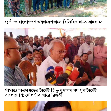
জুড়ীতে বাংলাদেশে অনুপ্রবেশকালে বিজিবির হাতে আটক ৮
সীমান্তে বিএসএফের টার্গেট হিন্দু-মুসলিম নয় মূল টার্গেট
বাংলাদেশি: মৌলভীবাজারে রিজভী