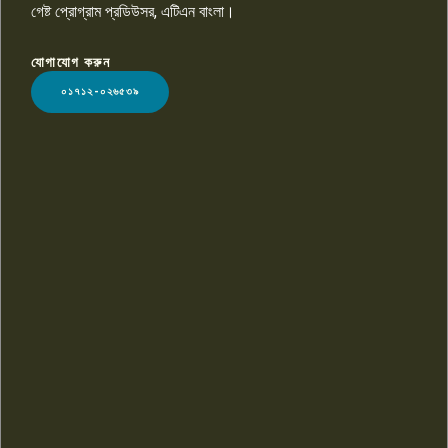
গেষ্ট প্রোগ্রাম প্রডিউসর, এটিএন বাংলা।
যোগাযোগ করুন
LOGO
০১৭১২-০২৬৫৩৯