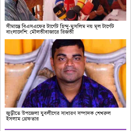
সীমান্তে বিএসএফের টার্গেট হিন্দু-মুসলিম নয় মূল টার্গেট
বাংলাদেশি: মৌলভীবাজারে রিজভী
জুড়ীতে উপজেলা যুবলীগের সাধারণ সম্পাদক শেখরুল
ইসলাম গ্রেফতার