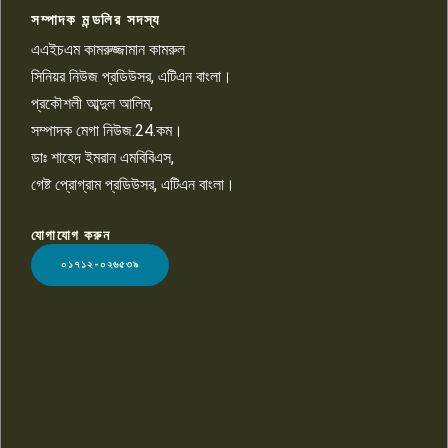
সম্পাদক মন্ডলির সদস্য
বিশ্বের সঙ্গে শিক্ষার্থীদের সংযোগ গড়ে
তুলতে হবে: শিমুল বিশ্বাস
এএইচএম কামরুজ্জামান কামরুল
১০
সিনিয়র নিউজ প্রডিউসর, এটিএন বাংলা।
প্রকৌশলী আব্দুল আলিম,
সম্পাদক মেগা নিউজ.24.কম।
ডাঃ শাহেদ ইমরান এমবিবিএস,
গেষ্ট প্রোগ্রাম প্রডিউসর, এটিএন বাংলা।
যোগাযোগ করুন
LOGO
০১৭১২-০২৬৫৩৯