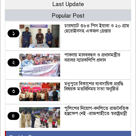
Last Update
Popular Post
চারঘাটে ৩৮৪ পিস ইয়াবা ও ২০ গ্রাম
হেরোইনসহ একজন গ্রেপ্তার
১
পাবনায় মানববন্ধন ও প্রধানমন্ত্রীর
বরাবর স্মারকলিপি প্রদান
২
মধুপুরে বিকাশের ব্যবসায়িক প্রবৃদ্ধি
বিষয়ক মতবিনিময় সভা অনুষ্ঠিত
৩
পুলিশের নিয়োগ-বদলিতে রাজনৈতিক
হস্তক্ষেপ নেই -রাজশাহীতে স্বরাষ্ট্রমন্ত্রী
৪