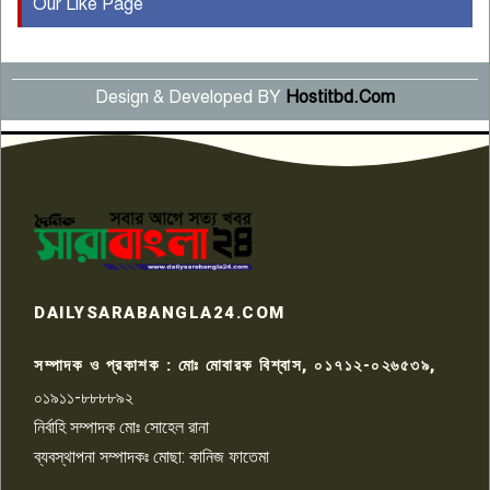
Our Like Page
কুষ্টিয়ায় মাছরাঙা টেলিভিশনের ১৫
বছর পূর্তি উদযাপন
৫
Design & Developed BY
Hostitbd.Com
সংবাদ সম্মেলনে অভিযোগ অস্বীকার
উদ্দেশ্য প্রণোদিত সংবাদ প্রকাশের
৬
প্রতিবাদ নাজির হাসানের
পাবনার আটঘরিয়ার একদন্তে সিঁধ
কেটে ঘরে ঢুকে স্কুল শিক্ষিকাকে হত্যা
৭
টয়লেটের ট্যাংকি থেকে লাশ উদ্ধার
রাজশাহীতে সন্ত্রাসী হামলায় গুরুতর
DAILYSARABANGLA24.COM
আহত সাংবাদিক সম্রাট, হাসপাতালে
৮
চিকিৎসাধীন
সম্পাদক ও প্রকাশক : মোঃ মোবারক বিশ্বাস, ০১৭১২-০২৬৫৩৯,
০১৯১১-৮৮৮৮৯২
পাবনা জেলা জাসাসের আহবায়ক
নির্বাহি সম্পাদক মোঃ সোহেল রানা
খালেদ হোসেন পরাগের বিরুদ্ধে
৯
চাঁদাবাজি ও হয়রানির অভিযোগ
ব্যবস্থাপনা সম্পাদকঃ মোছা: কানিজ ফাতেমা