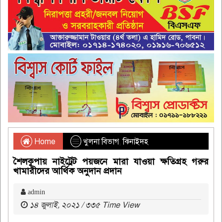
Home
খুলনা বিভাগ
,
ঝিনাইদহ
শৈলকুপায় নাই‌ট্রেট পয়‌জনে মারা যাওয়া ক্ষতিগ্রহ গরুর
খামারী‌দের আর্থিক অনুদান প্রদান
admin
১৪ জুলাই, ২০২১ / ৩৩৫ Time View