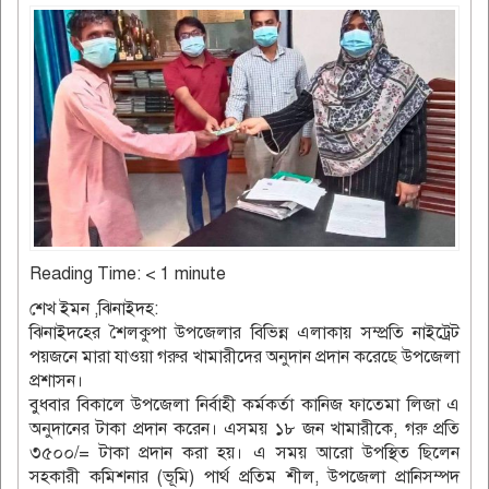
Reading Time:
< 1
minute
শেখ ইমন ,ঝিনাইদহ:
ঝিনাইদহের শৈলকুপা উপ‌জেলার বিভিন্ন এলাকায় সম্প্রতি নাই‌ট্রেট
পয়জ‌নে মারা যাওয়া গরুর খামারী‌দের অনুদান প্রদান ক‌রে‌ছে উপ‌জেলা
প্রশাসন।
বুধবার বিকা‌লে উপ‌জেলা নির্বাহী কর্মকর্তা কা‌নিজ ফা‌তেমা লিজা এ
অনুদানের টাকা প্রদান ক‌রেন। এসময় ১৮ জন খামারী‌কে, গরু প্রতি
৩৫০০/= টাকা প্রদান করা হয়। এ সময় আ‌রো উপ‌স্থিত ছি‌লেন
সহকারী ক‌মিশনার (ভূ‌মি) পার্থ প্রতিম শীল, উপ‌জেলা প্রা‌নিসম্পদ