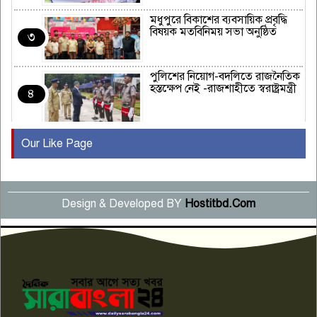
মধুপুরে বিকাশের ব্যবসায়িক প্রবৃদ্ধি
বিষয়ক মতবিনিময় সভা অনুষ্ঠিত
৩
পুলিশের নিয়োগ-বদলিতে রাজনৈতিক
হস্তক্ষেপ নেই -রাজশাহীতে স্বরাষ্ট্রমন্ত্রী
৪
Our Like Page
কুষ্টিয়ায় মাছরাঙা টেলিভিশনের ১৫
বছর পূর্তি উদযাপন
৫
Design & Developed BY
Hostitbd.Com
সংবাদ সম্মেলনে অভিযোগ অস্বীকার
উদ্দেশ্য প্রণোদিত সংবাদ প্রকাশের
৬
প্রতিবাদ নাজির হাসানের
পাবনার আটঘরিয়ার একদন্তে সিঁধ
কেটে ঘরে ঢুকে স্কুল শিক্ষিকাকে হত্যা
৭
টয়লেটের ট্যাংকি থেকে লাশ উদ্ধার