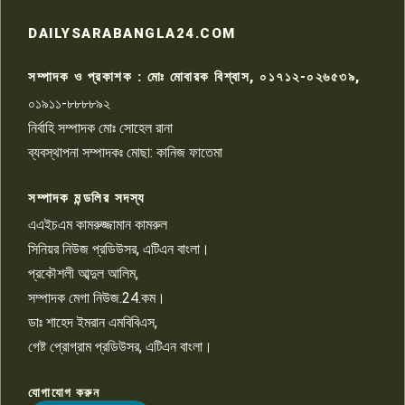
রাজশাহীতে সন্ত্রাসী হামলায় গুরুতর
DAILYSARABANGLA24.COM
আহত সাংবাদিক সম্রাট, হাসপাতালে
৮
চিকিৎসাধীন
সম্পাদক ও প্রকাশক : মোঃ মোবারক বিশ্বাস, ০১৭১২-০২৬৫৩৯,
০১৯১১-৮৮৮৮৯২
পাবনা জেলা জাসাসের আহবায়ক
নির্বাহি সম্পাদক মোঃ সোহেল রানা
খালেদ হোসেন পরাগের বিরুদ্ধে
৯
চাঁদাবাজি ও হয়রানির অভিযোগ
ব্যবস্থাপনা সম্পাদকঃ মোছা: কানিজ ফাতেমা
সম্পাদক মন্ডলির সদস্য
বিশ্বের সঙ্গে শিক্ষার্থীদের সংযোগ গড়ে
তুলতে হবে: শিমুল বিশ্বাস
এএইচএম কামরুজ্জামান কামরুল
১০
সিনিয়র নিউজ প্রডিউসর, এটিএন বাংলা।
প্রকৌশলী আব্দুল আলিম,
সম্পাদক মেগা নিউজ.24.কম।
ডাঃ শাহেদ ইমরান এমবিবিএস,
গেষ্ট প্রোগ্রাম প্রডিউসর, এটিএন বাংলা।
যোগাযোগ করুন