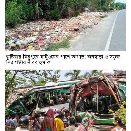
কুষ্টিয়ার মিরপুরে হাইওয়ের পাশে ভাগাড়: জনস্বাস্থ্য ও সড়ক
নিরাপত্তার নীরব হুমকি