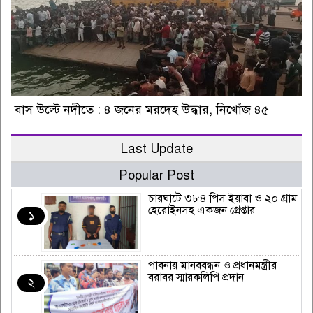
বাস উল্টে নদীতে : ৪ জনের মরদেহ উদ্ধার, নিখোঁজ ৪৫
Last Update
Popular Post
চারঘাটে ৩৮৪ পিস ইয়াবা ও ২০ গ্রাম
হেরোইনসহ একজন গ্রেপ্তার
১
পাবনায় মানববন্ধন ও প্রধানমন্ত্রীর
বরাবর স্মারকলিপি প্রদান
২