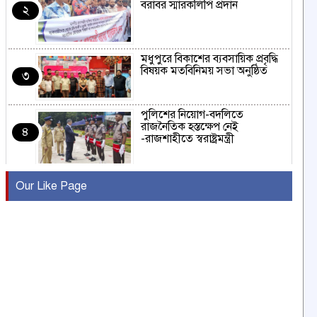
বরাবর স্মারকলিপি প্রদান
২
মধুপুরে বিকাশের ব্যবসায়িক প্রবৃদ্ধি
বিষয়ক মতবিনিময় সভা অনুষ্ঠিত
৩
পুলিশের নিয়োগ-বদলিতে
রাজনৈতিক হস্তক্ষেপ নেই
৪
-রাজশাহীতে স্বরাষ্ট্রমন্ত্রী
কুষ্টিয়ায় মাছরাঙা টেলিভিশনের ১৫
Our Like Page
বছর পূর্তি উদযাপন
৫
সংবাদ সম্মেলনে অভিযোগ অস্বীকার
উদ্দেশ্য প্রণোদিত সংবাদ প্রকাশের
৬
প্রতিবাদ নাজির হাসানের
পাবনার আটঘরিয়ার একদন্তে সিঁধ