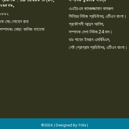
২৬৫৩৯,
এএইচএম কামরুজ্জামান কামরুল
৮৮৯২
সিনিয়র নিউজ প্রডিউসর, এটিএন বাংলা।
্পাদক মোঃ সোহেল রানা
প্রকৌশলী আব্দুল আলিম,
 সম্পাদকঃ মোছা: কানিজ ফাতেমা
সম্পাদক মেগা নিউজ.24.কম।
ডাঃ শাহেদ ইমরান এমবিবিএস,
গেষ্ট প্রোগ্রাম প্রডিউসর, এটিএন বাংলা।
©2024. | Designed By: Frilix |