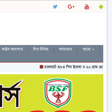
আইন আদালত
লিড নিউজ
গনমাধ্যম
আরো
চারঘাটে ৩৮৪ পিস ইয়াবা ও ২০ গ্রাম হেরোইনসহ একজন গ্র