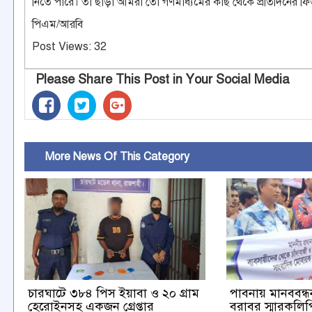
নিতে পারে। তা ছাড়া আমরা তো গণমাধ্যমের কাছ থেকে প্রতিদিনের ফি
পিএম/আরবি
Post Views:
32
Please Share This Post in Your Social Media
More News Of This Category
চারঘাটে ৩৮৪ পিস ইয়াবা ও ২০ গ্রাম
পাবনায় মানববন্ধন 
হেরোইনসহ একজন গ্রেপ্তার
বরাবর স্মারকলিপি