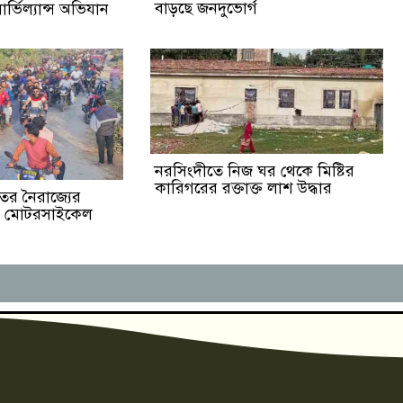
বাড়ছে জনদুভোর্গ
র্ভিল্যান্স অভিযান
নরসিংদীতে নিজ ঘর থেকে মিষ্টির
কারিগরের রক্তাক্ত লাশ উদ্ধার
ের নৈরাজ্যের
ের মোটরসাইকেল