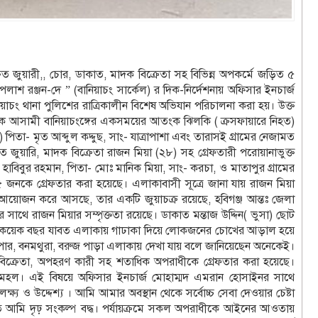
হ্নিত জুয়ারী,, চোর, ডাকাত, মাদক বিক্রেতা সহ বিভিন্ন অপকর্মে জড়িত ৫
াশ রঞ্জন-দে ” (বানিয়াচং সার্কেল) র দিক-নির্দেশনায় অফিসার ইনচার্জ
চং থানা পুলিশের রাত্রিকালীন বিশেষ অভিযান পরিচালনা করা হয়। উক্ত
াতক আসামী বানিয়াচংঙ্গের একসময়ের আতংক ঝিলকি ( ক্রসফায়ারে নিহত)
) পিতা- মৃত আব্দুল কদ্দুছ, সাং- যাত্রাপাশা এবং তারাসই গ্রামের নেজামত
ত জুয়ারি, মাদক বিক্রেতা রাজন মিয়া (২৮) সহ গ্রেফতারী পরোয়ানাভুক্ত
াবিবুর রহমান, পিতা- মোঃ মানিক মিয়া, সাং- করচা, ও মাতাপুর গ্রামের
 জনকে গ্রেফতার করা হয়েছে। এলাকাবাসী সূত্রে জানা যায় রাজন মিয়া
ার আয়োজন করে আসছে, তার একটি জুয়াচক্র রয়েছে, হবিগঞ্জ আন্তঃ জেলা
সাথে রাজন মিয়ার সম্পৃক্ততা রয়েছে। ডাকাত মন্তাজ উদ্দিন( ভুসা) ছোট
ে বেশ কয়েক বছর যাবত এলাকায় গাঢাকা দিয়ে লোকজনের চোখের আড়াল হয়ে
ডুর পার, বনমথুরা, বরুজ পাড়া এলাকায় দেখা যায় বলে জানিয়েছেন অনেকেই।
বিক্রেতা, অপহরণ কারী সহ শতাধিক অপরাধীকে গ্রেফতার করা হয়েছে।
মহল। এই বিষয়ে অফিসার ইনচার্জ মোহাম্মদ এমরান হোসাইনর সাথে
ষ্য ও উদ্দেশ্য । আমি আমার অবস্থান থেকে সর্বোচ্চ সেবা দেওয়ার চেষ্টা
মি দৃঢ় সংকল্প বদ্ধ। পর্যায়ক্রমে সকল অপরাধীকে আইনের আওতায়