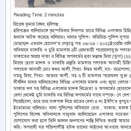
Reading Time:
2
minutes
রিতেষ কুমার বৈষব, হবিগঞ্জ:
হবিগঞ্জের বানিয়াচঙ্গে বৃহস্পতিবার দিবাগত রাতে বিভিন্ন এলাকার চি
জনকে আটক করেছে বানিয়াচং থানার পুলিশ। অতিরিক্ত পুলিশ সুপার পল
মোহাম্মদ এমরান হোসেন”র নেতৃত্বে গত ০৯/০৯ / ২০২১ইংরেজি বানিয়া
অভিযানে ডাকাতি ও চুরি মামলায় ২টি গ্রেফতারী পরোয়ানাভুক্ত পল
ডাকাতের আশ্রয় দাতা ও বিভিন্ন অপকর্মের হুতা মন্তাজ মিয়া (ভুসা) (২২
মিয়ার ছেলে মাদক ও ডাকাতি প্রস্তুতি মামলার পলাতক আসামী চিহ্নি
পলাতক আসামী মোঃ কদর আলী, পিতা- নিম্বর আলী, সাং- যাত্রাপাশা, হ
সমছু মিয়া, পিতা- আক্তার আলী, সহ ৬ টি মামলার পরোয়ানা ভুক্ত ৫
দীর্ঘদিন যাবত বানিয়াচঙ্গের বিভিন্ন এলাকায় মাদক এবং জুয়া খেল
ডাকাত দল সহ বিভিন্ন এলাকার মাদক বিক্রেতা ও অপকর্মের হোতাদের 
বেলা থেকেই চুরি ডাকাতি সহ বিভিন্ন অপকর্মের সাথে সম্পৃক্ত। স
গিয়েছিলো, তবে তার সাঙ্গপাঙ্গ নিয়ে রাতের বেলা ৪ নং ইউপি’র কুন্
ইতোমধ্যে বানিয়াচং থানা পুলিশের অভিযানে চোর , ডাকাত, মাদক 
পুলিশের বিশেষ অভিযানকে সাধুবাদ জানিয়েছেন এলাকার সচেতন 
যোগাযোগ করা হলে তিনি জানান জনগণের শান্তি নিশ্চিত করাই আমার লক্
করি। অপরাধী যত শক্তিশালীই হউক তাদের আইনের আওতায় আনতে আ