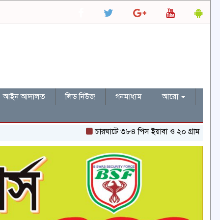
আইন আদালত
লিড নিউজ
গনমাধ্যম
আরো
চারঘাটে ৩৮৪ পিস ইয়াবা ও ২০ গ্রাম হেরোইনসহ একজন গ