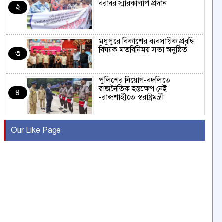
বরাবর স্মারকলিপি প্রদান
২
মধুপুরে বিকাশের ব্যবসায়িক প্রবৃদ্ধি
বিষয়ক মতবিনিময় সভা অনুষ্ঠিত
৩
পুলিশের নিয়োগ-বদলিতে
রাজনৈতিক হস্তক্ষেপ নেই
৪
-রাজশাহীতে স্বরাষ্ট্রমন্ত্রী
কুষ্টিয়ায় মাছরাঙা টেলিভিশনের ১৫
Our Like Page
বছর পূর্তি উদযাপন
৫
সংবাদ সম্মেলনে অভিযোগ অস্বীকার
উদ্দেশ্য প্রণোদিত সংবাদ প্রকাশের
৬
প্রতিবাদ নাজির হাসানের
পাবনার আটঘরিয়ার একদন্তে সিঁধ