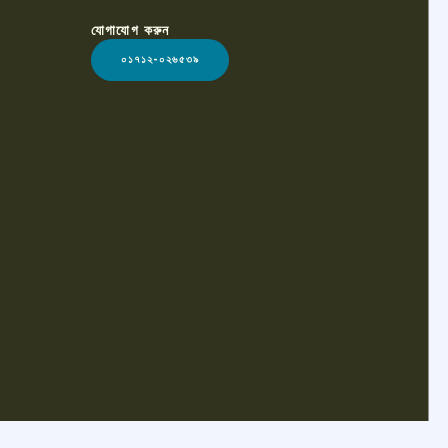
যোগাযোগ করুন
০১৭১২-০২৬৫৩৯