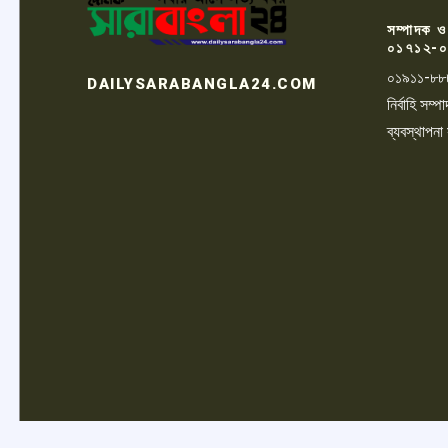
সম্পাদক ও
০১৭১২-০
০১৯১১-৮৮
DAILYSARABANGLA24.COM
নির্বাহি সম
ব্যবস্থাপনা
LOGO