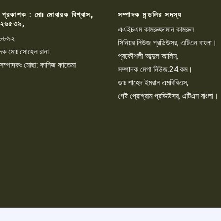
 প্রকাশক : মোঃ মোবারক বিশ্বাস,
সম্পাদক মন্ডলির সদস্য
২৬৫৩৯,
এএইচএম কামরুজ্জামান কামরুল
৮৮৯২
সিনিয়র নিউজ প্রডিউসর, এটিএন বাংলা।
্পাদক মোঃ সোহেল রানা
প্রকৌশলী আব্দুল আলিম,
 সম্পাদকঃ মোছা: কানিজ ফাতেমা
সম্পাদক মেগা নিউজ.24.কম।
ডাঃ শাহেদ ইমরান এমবিবিএস,
গেষ্ট প্রোগ্রাম প্রডিউসর, এটিএন বাংলা।