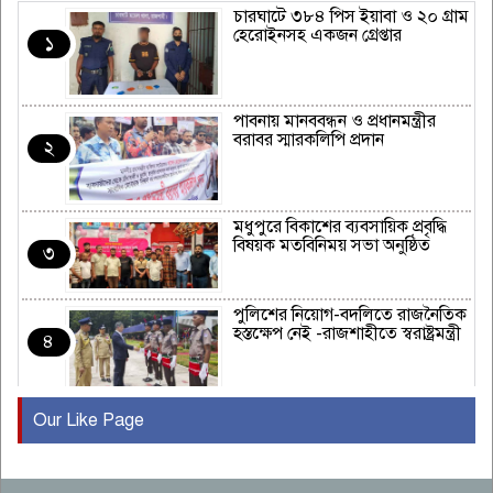
চারঘাটে ৩৮৪ পিস ইয়াবা ও ২০ গ্রাম
হেরোইনসহ একজন গ্রেপ্তার
১
পাবনায় মানববন্ধন ও প্রধানমন্ত্রীর
বরাবর স্মারকলিপি প্রদান
২
মধুপুরে বিকাশের ব্যবসায়িক প্রবৃদ্ধি
বিষয়ক মতবিনিময় সভা অনুষ্ঠিত
৩
পুলিশের নিয়োগ-বদলিতে রাজনৈতিক
হস্তক্ষেপ নেই -রাজশাহীতে স্বরাষ্ট্রমন্ত্রী
৪
Our Like Page
কুষ্টিয়ায় মাছরাঙা টেলিভিশনের ১৫
বছর পূর্তি উদযাপন
৫