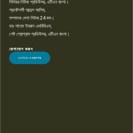
সিনিয়র নিউজ প্রডিউসর, এটিএন বাংলা।
প্রকৌশলী আব্দুল আলিম,
সম্পাদক মেগা নিউজ.24.কম।
ডাঃ শাহেদ ইমরান এমবিবিএস,
গেষ্ট প্রোগ্রাম প্রডিউসর, এটিএন বাংলা।
যোগাযোগ করুন
LOGO
০১৭১২-০২৬৫৩৯