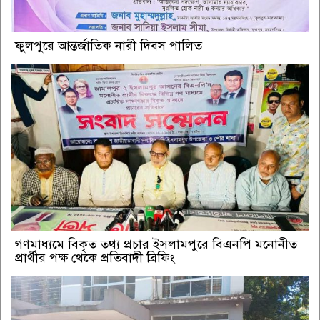
ফুলপুরে আন্তর্জাতিক নারী দিবস পালিত
গণমাধ্যমে বিকৃত তথ্য প্রচার ইসলামপুরে বিএনপি মনোনীত
প্রার্থীর পক্ষ থেকে প্রতিবাদী ব্রিফিং