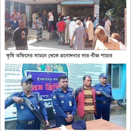
কৃষি অফিসের সামনে থেকে প্রণোদনার সার-বীজ পাচার