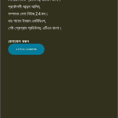
প্রকৌশলী আব্দুল আলিম,
সম্পাদক মেগা নিউজ.24.কম।
ডাঃ শাহেদ ইমরান এমবিবিএস,
গেষ্ট প্রোগ্রাম প্রডিউসর, এটিএন বাংলা।
যোগাযোগ করুন
LOGO
০১৭১২-০২৬৫৩৯