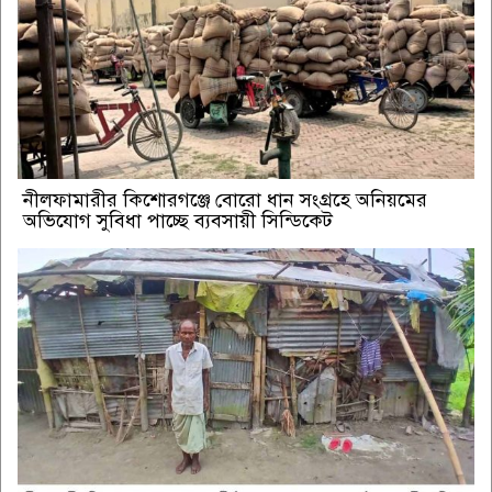
নীলফামারীর কিশোরগঞ্জে বোরো ধান সংগ্রহে অনিয়মের
অভিযোগ সুবিধা পাচ্ছে ব্যবসায়ী সিন্ডিকেট