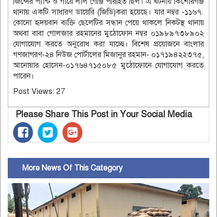
জিন্সের প্যান্ট ও গায়ে লাল গেঞ্জি পরিহিত ছিল। এ ঘটনায় কিশোরগঞ্জ
থানায় একটি সাধারণ ডায়েরি (জিডি)করা হয়েছে। যার নম্বর -১১৬৭.
কোনো হৃদয়বান ব্যক্তি ছেলেটির সন্ধান পেয়ে থাকলে নিকটস্থ থানায়
অথবা বাবা গোলজার রহমানের মুঠোফোন নম্বর ০১৯৮৯৭৩৮৯০২
যোগাযোগ করতে অনুরোধ করা যাচ্ছে। বিশেষ প্রয়োজনে বাংলার
গণজাগরণ-২৪ নিউজ পোর্টালের মিজানুর রহমান- ০১৭১৯৪২২৩৭৫,
আনোয়ার হোসেন-০১৭৬৪৭১৫০৮৫ মুঠোফোনে যোগাযোগ করতে
পারেন।
Post Views:
27
Please Share This Post in Your Social Media
More News Of This Category