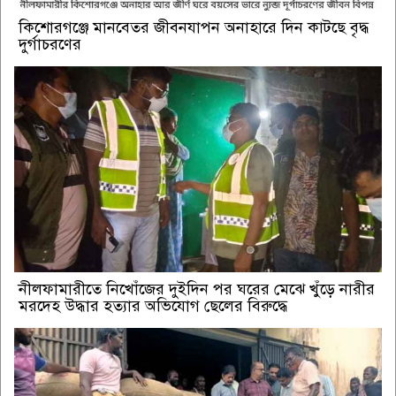
কিশোরগঞ্জে মানবেতর জীবনযাপন অনাহারে দিন কাটছে বৃদ্ধ
দুর্গাচরণের
নীলফামারীতে নিখোঁজের দুইদিন পর ঘরের মেঝে খুঁড়ে নারীর
মরদেহ উদ্ধার হত্যার অভিযোগ ছেলের বিরুদ্ধে