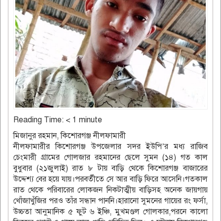
Reading Time:
< 1
minute
মিজানুর রহমান, কিশোরগঞ্জ নীলফামারী
নীলফামারীর কিশোরগঞ্জ উপজেলার সদর ইউপি’র মধ্য রাজিব
চেংমারী গ্রামের গোলজার রহমানের ছেলে সুমন (১৪) গত কাল
বুধুবার (২১জুলাই) রাত ৮ টায় বাড়ি থেকে কিশোরগঞ্জ বাজারের
উদ্দেশ্য বের হয়ে যায়।পরবর্তীতে সে আর বাড়ি ফিরে আসেনি।গতকাল
রাত থেকে পরিবারের লোকজন নিকটাত্মীয় বাড়িসহ অনেক জায়গায়
খোঁজাখুঁজির পরও তাঁর সন্ধান পাননি।হারানো সুমনের গায়ের রং ফর্সা,
উচ্চতা আনুমানিক ৫ ফুট ৬ ইঞ্চি, মুখমণ্ডল গোলকার,পরনে কালো