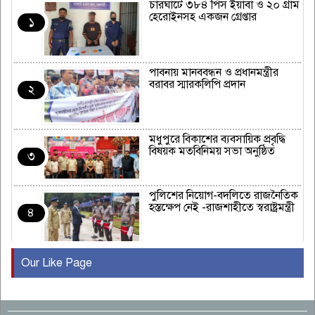
চারঘাটে ৩৮৪ পিস ইয়াবা ও ২০ গ্রাম
হেরোইনসহ একজন গ্রেপ্তার
১
পাবনায় মানববন্ধন ও প্রধানমন্ত্রীর
বরাবর স্মারকলিপি প্রদান
২
মধুপুরে বিকাশের ব্যবসায়িক প্রবৃদ্ধি
বিষয়ক মতবিনিময় সভা অনুষ্ঠিত
৩
পুলিশের নিয়োগ-বদলিতে রাজনৈতিক
হস্তক্ষেপ নেই -রাজশাহীতে স্বরাষ্ট্রমন্ত্রী
৪
Our Like Page
কুষ্টিয়ায় মাছরাঙা টেলিভিশনের ১৫
বছর পূর্তি উদযাপন
৫