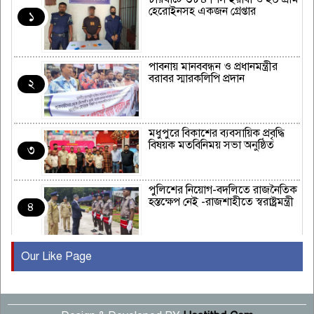
হেরোইনসহ একজন গ্রেপ্তার
১
পাবনায় মানববন্ধন ও প্রধানমন্ত্রীর
বরাবর স্মারকলিপি প্রদান
২
মধুপুরে বিকাশের ব্যবসায়িক প্রবৃদ্ধি
বিষয়ক মতবিনিময় সভা অনুষ্ঠিত
৩
পুলিশের নিয়োগ-বদলিতে রাজনৈতিক
হস্তক্ষেপ নেই -রাজশাহীতে স্বরাষ্ট্রমন্ত্রী
৪
Our Like Page
কুষ্টিয়ায় মাছরাঙা টেলিভিশনের ১৫
বছর পূর্তি উদযাপন
৫