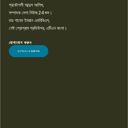
প্রকৌশলী আব্দুল আলিম,
সম্পাদক মেগা নিউজ.24.কম।
ডাঃ শাহেদ ইমরান এমবিবিএস,
গেষ্ট প্রোগ্রাম প্রডিউসর, এটিএন বাংলা।
যোগাযোগ করুন
LOGO
০১৭১২-০২৬৫৩৯