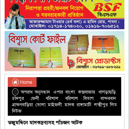
Home
অপরাধ অনুসন্ধান
,
এপার বাংলা
,
কক্সবাজার
,
খাগড়াছড়ি
,
চাঁদপুর
,
ফেনী
,
বরিশাল
,
বরিশাল বিভাগ
,
বান্দরবান
,
ব্রাহ্মণবাড়িয়া
,
ভোলা
,
মাইজদী
,
মাদক
,
রাঙ্গামাটি
,
লক্ষ্মীপুর
,
লিড
নিউজ
তজুমদ্দিনে মাদকদ্রব্যসহ পাঁচজন আটক