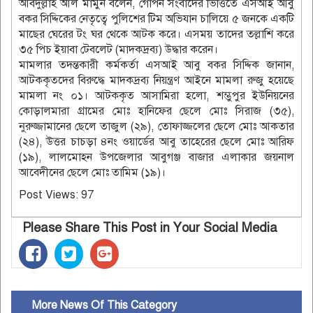
আবদুল্লাহ আল মামুন বলেন, গোপন সংবাদের ভিত্তিতে এসআই আবু
বকর সিদ্দিকের নেতৃত্বে পুলিশের টিম অভিযান চালিয়ে ৫ জনকে একটি
মাছের ঘেরের টং ঘর থেকে আটক করে। এসময় তাদের তল্লাশি করে
৩৫ পিচ ইয়াবা টেবলেট (মাদকদ্রব্য) উদ্ধার করেন।
মামলার তদন্তকারী কর্মকর্তা এসআই আবু বকর সিদ্দিক জানান,
আটককৃতদের বিরুদ্ধে মাদকদ্রব্য নিয়ন্ত্রণ আইনে মামলা রুজু হয়েছে
মামলা নং ০১। আটককৃত আসামিরা হলো, শম্ভুপুর ইউনিয়নের
কোড়ালমারা গ্রামের মোঃ হানিফের ছেলে মোঃ সিরাজ (৩৫),
নুরুজ্জামানের ছেলে তাজুল (২৯), তোফাজ্জলের ছেলে মোঃ আকতার
(২৪), উত্তর চাচড়া ৪নং ওয়ার্ডের আবু তাহেরের ছেলে মোঃ আরিফ
(১৯), লালমোহন উপজেলার আবুগঞ্জ বাজার এলাকার জয়নাল
আবেদীনের ছেলে মোঃ তামিম (১৯)।
Post Views:
97
Please Share This Post in Your Social Media
More News Of This Category