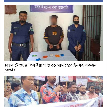
চারঘাটে ৩৮৪ পিস ইয়াবা ও ২০ গ্রাম হেরোইনসহ একজন
গ্রেপ্তার