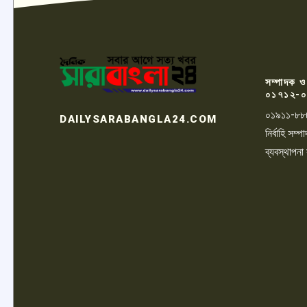
সম্পাদক ও
০১৭১২-০
০১৯১১-৮৮
DAILYSARABANGLA24.COM
নির্বাহি সম
ব্যবস্থাপনা
LOGO