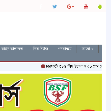
আইন আদালত
লিড নিউজ
গনমাধ্যম
আরো
চারঘাটে ৩৮৪ পিস ইয়াবা ও ২০ গ্রাম হেরোইনসহ একজন গ্