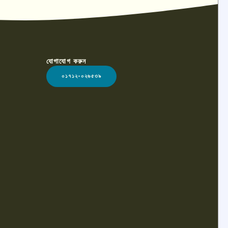
যোগাযোগ করুন
০১৭১২-০২৬৫৩৯