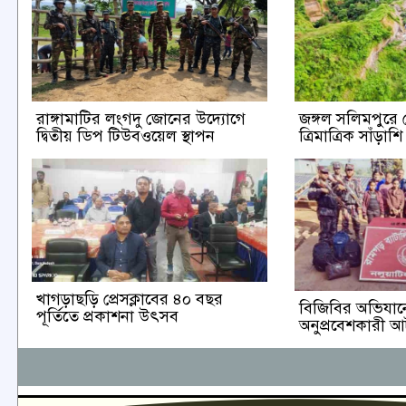
রাঙ্গামাটির লংগদু জোনের উদ্যোগে
জঙ্গল সলিমপুরে
দ্বিতীয় ডিপ টিউবওয়েল স্থাপন
ত্রিমাত্রিক সাঁড়া
খাগড়াছড়ি প্রেসক্লাবের ৪০ বছর
বিজিবির অভিযানে
পূর্তিতে প্রকাশনা উৎসব
অনুপ্রবেশকারী 