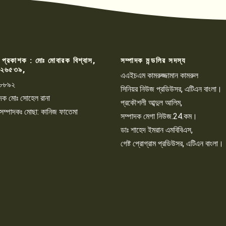
 প্রকাশক : মোঃ মোবারক বিশ্বাস,
সম্পাদক মন্ডলির সদস্য
২৬৫৩৯,
এএইচএম কামরুজ্জামান কামরুল
৮৮৯২
সিনিয়র নিউজ প্রডিউসর, এটিএন বাংলা।
্পাদক মোঃ সোহেল রানা
প্রকৌশলী আব্দুল আলিম,
 সম্পাদকঃ মোছা: কানিজ ফাতেমা
সম্পাদক মেগা নিউজ.24.কম।
ডাঃ শাহেদ ইমরান এমবিবিএস,
গেষ্ট প্রোগ্রাম প্রডিউসর, এটিএন বাংলা।