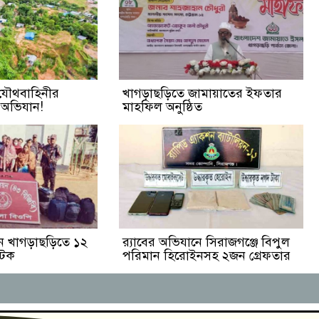
 যৌথবাহিনীর
খাগড়াছড়িতে জামায়াতের ইফতার
শি অভিযান!
মাহফিল অনুষ্ঠিত
 খাগড়াছড়িতে ১২
র‌্যাবের অভিযানে সিরাজগঞ্জে বিপুল
আটক
পরিমান হিরোইনসহ ২জন গ্রেফতার