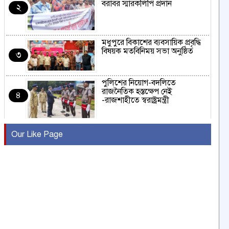
বরাবর স্মারকলিপি প্রদান
২
মধুপুরে বিকাশের ব্যবসায়িক প্রবৃদ্ধি
বিষয়ক মতবিনিময় সভা অনুষ্ঠিত
৩
পুলিশের নিয়োগ-বদলিতে
রাজনৈতিক হস্তক্ষেপ নেই
৪
-রাজশাহীতে স্বরাষ্ট্রমন্ত্রী
কুষ্টিয়ায় মাছরাঙা টেলিভিশনের ১৫
Our Like Page
বছর পূর্তি উদযাপন
৫
সংবাদ সম্মেলনে অভিযোগ অস্বীকার
উদ্দেশ্য প্রণোদিত সংবাদ প্রকাশের
৬
প্রতিবাদ নাজির হাসানের
পাবনার আটঘরিয়ার একদন্তে সিঁধ