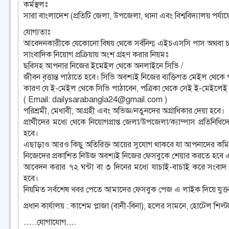
কর্মস্থলঃ
সারা বাংলাদেশ (প্রতিটি জেলা, উপজেলা, থানা এবং বিশ্ববিদ্যালয় পর্যায়
যোগ্যতাঃ
আবেদনকারীকে যেকোনো বিষয় থেকে সর্বনিন্ম এইচএসসি পাস অথবা চল
সাংবাদিক নিয়োগ প্রক্রিয়ায় অংশ গ্রহণ করার নিয়মঃ
ছবিসহ আপনার নিজের ইমেইল থেকে অনলাইনে সিভি /
জীবন বৃত্তান্ত পাঠাতে হবে। সিভি অবশ্যই নিজের ব্যক্তিগত মেইল থেকে
কারণ যে ই-মেইল থেকে সিভি পাঠাবেন, পত্রিকা থেকে সেই ই-মেইলেই রি
( Email: dailysarabangla24@gmail.com )
পরিশ্রমী, মেধাবী, আগ্রহী এবং অভিজ্ঞ/নতুনদের অগ্রাধিকার দেয়া হবে।
প্রার্থীদের মধ্যে থেকে নিয়োগপ্রাপ্ত জেলা/উপজেলা/ক্যাম্পাস প্রতিনি
হবে।
এছাড়াও আরও কিছু অতিরিক্ত আয়ের সুযোগ থাকবে যা আপনাদের কমিশন 
নিজেদের প্রকাশিত নিউজ অবশ্যই নিজের ফেসবুকে শেয়ার করতে হবে এ
আবেদন করার ৭২ ঘন্টা বা ৩ দিনের মধ্যে যাচাই-বাচাই করে সংবাদ প
হবে।
নিয়মিত সর্বশেষ খবর পেতে আমাদের ফেসবুক পেজ এ লাইক দিয়ে যুক্ত 
প্রধান কার্যালয় : কাশেম প্লাজা (বানী-বিনা), হলের সামনে, হোটেল শি
…..যোগাযোগ….