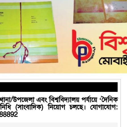
থানা/উপজেলা এবং বিশ্ববিদ্যালয় পর্যায়ে ‘দৈনিক
তিনিধি (সাংবাদিক) নিয়োগ চলছে। যোগাযোগ:
888892