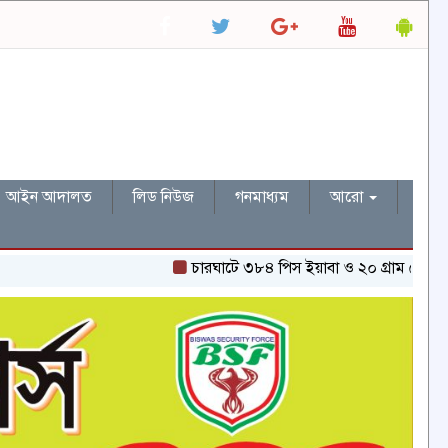
আইন আদালত
লিড নিউজ
গনমাধ্যম
আরো
চারঘাটে ৩৮৪ পিস ইয়াবা ও ২০ গ্রাম হেরোইনসহ একজন গ