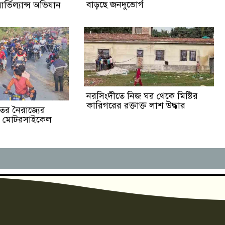
বাড়ছে জনদুভোর্গ
র্ভিল্যান্স অভিযান
নরসিংদীতে নিজ ঘর থেকে মিষ্টির
কারিগরের রক্তাক্ত লাশ উদ্ধার
ের নৈরাজ্যের
ের মোটরসাইকেল