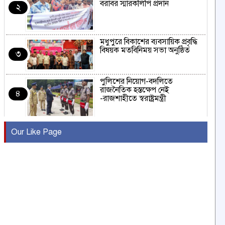
বরাবর স্মারকলিপি প্রদান
২
মধুপুরে বিকাশের ব্যবসায়িক প্রবৃদ্ধি
বিষয়ক মতবিনিময় সভা অনুষ্ঠিত
৩
পুলিশের নিয়োগ-বদলিতে
রাজনৈতিক হস্তক্ষেপ নেই
৪
-রাজশাহীতে স্বরাষ্ট্রমন্ত্রী
কুষ্টিয়ায় মাছরাঙা টেলিভিশনের ১৫
Our Like Page
বছর পূর্তি উদযাপন
৫
সংবাদ সম্মেলনে অভিযোগ অস্বীকার
উদ্দেশ্য প্রণোদিত সংবাদ প্রকাশের
৬
প্রতিবাদ নাজির হাসানের
পাবনার আটঘরিয়ার একদন্তে সিঁধ