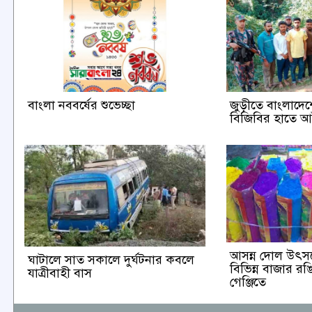
বাংলা নববর্ষের শুভেচ্ছা
জুড়ীতে বাংলাদেশ
বিজিবির হাতে 
আসন্ন দোল উৎস
ঘাটালে সাত সকালে দুর্ঘটনার কবলে
বিভিন্ন বাজার র
যাত্রীবাহী বাস
গেঞ্জিতে