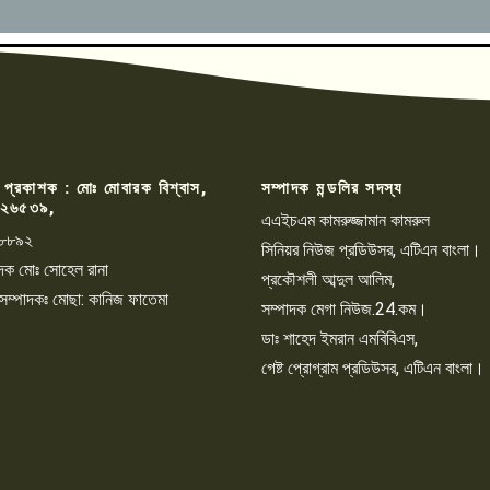
 প্রকাশক : মোঃ মোবারক বিশ্বাস,
সম্পাদক মন্ডলির সদস্য
২৬৫৩৯,
এএইচএম কামরুজ্জামান কামরুল
৮৮৯২
সিনিয়র নিউজ প্রডিউসর, এটিএন বাংলা।
্পাদক মোঃ সোহেল রানা
প্রকৌশলী আব্দুল আলিম,
 সম্পাদকঃ মোছা: কানিজ ফাতেমা
সম্পাদক মেগা নিউজ.24.কম।
ডাঃ শাহেদ ইমরান এমবিবিএস,
গেষ্ট প্রোগ্রাম প্রডিউসর, এটিএন বাংলা।