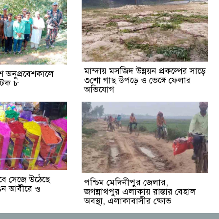
মান্দায় মসজিদ উন্নয়ন প্রকল্পের সাড়ে
ে অনুপ্রবেশকালে
৩শো গাছ উপড়ে ও ভেঙ্গে ফেলার
আটক ৮
অভিযোগ
বে সেজে উঠেছে
পশ্চিম মেদিনীপুর জেলার,
ঙিন আবীরে ও
জগন্নাথপুর এলাকায় রাস্তার বেহাল
অবস্থা, এলাকাবাসীর ক্ষোভ