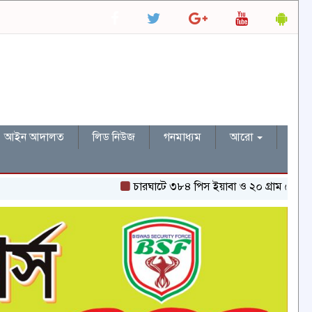
আইন আদালত
লিড নিউজ
গনমাধ্যম
আরো
চারঘাটে ৩৮৪ পিস ইয়াবা ও ২০ গ্রাম হেরোইনসহ একজন গ