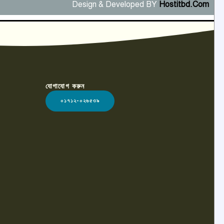
Design & Developed BY
Hostitbd.Com
যোগাযোগ করুন
০১৭১২-০২৬৫৩৯