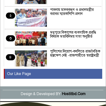
পাবনায় মানববন্ধন ও প্রধানমন্ত্রীর
বরাবর স্মারকলিপি প্রদান
২
মধুপুরে বিকাশের ব্যবসায়িক প্রবৃদ্ধি
বিষয়ক মতবিনিময় সভা অনুষ্ঠিত
৩
পুলিশের নিয়োগ-বদলিতে রাজনৈতিক
হস্তক্ষেপ নেই -রাজশাহীতে স্বরাষ্ট্রমন্ত্রী
৪
Our Like Page
কুষ্টিয়ায় মাছরাঙা টেলিভিশনের ১৫
বছর পূর্তি উদযাপন
৫
Design & Developed BY
Hostitbd.Com
সংবাদ সম্মেলনে অভিযোগ অস্বীকার
উদ্দেশ্য প্রণোদিত সংবাদ প্রকাশের
৬
প্রতিবাদ নাজির হাসানের