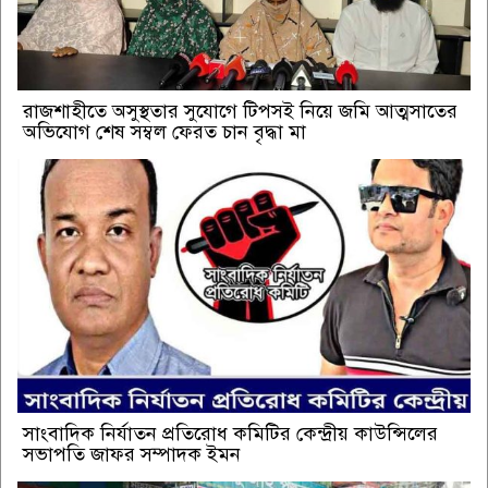
রাজশাহীতে অসুস্থতার সুযোগে টিপসই নিয়ে জমি আত্মসাতের
অভিযোগ শেষ সম্বল ফেরত চান বৃদ্ধা মা
সাংবাদিক নির্যাতন প্রতিরোধ কমিটির কেন্দ্রীয় কাউন্সিলের
সভাপতি জাফর সম্পাদক ইমন