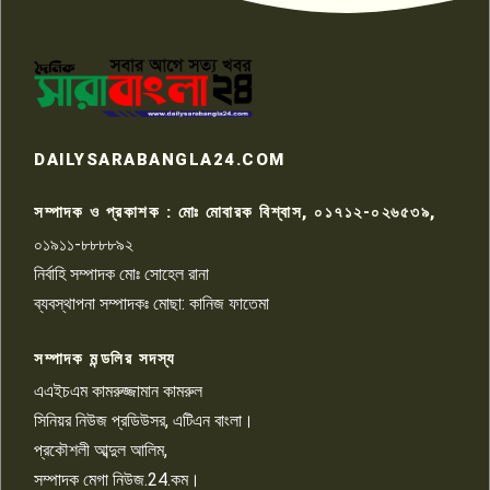
পাবনার আটঘরিয়ার একদন্তে সিঁধ
কেটে ঘরে ঢুকে স্কুল শিক্ষিকাকে হত্যা
৭
টয়লেটের ট্যাংকি থেকে লাশ উদ্ধার
রাজশাহীতে সন্ত্রাসী হামলায় গুরুতর
DAILYSARABANGLA24.COM
আহত সাংবাদিক সম্রাট, হাসপাতালে
৮
চিকিৎসাধীন
সম্পাদক ও প্রকাশক : মোঃ মোবারক বিশ্বাস, ০১৭১২-০২৬৫৩৯,
০১৯১১-৮৮৮৮৯২
পাবনা জেলা জাসাসের আহবায়ক
নির্বাহি সম্পাদক মোঃ সোহেল রানা
খালেদ হোসেন পরাগের বিরুদ্ধে
৯
চাঁদাবাজি ও হয়রানির অভিযোগ
ব্যবস্থাপনা সম্পাদকঃ মোছা: কানিজ ফাতেমা
সম্পাদক মন্ডলির সদস্য
বিশ্বের সঙ্গে শিক্ষার্থীদের সংযোগ গড়ে
তুলতে হবে: শিমুল বিশ্বাস
এএইচএম কামরুজ্জামান কামরুল
১০
সিনিয়র নিউজ প্রডিউসর, এটিএন বাংলা।
প্রকৌশলী আব্দুল আলিম,
সম্পাদক মেগা নিউজ.24.কম।