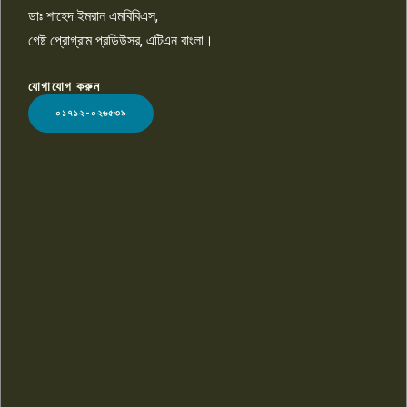
ডাঃ শাহেদ ইমরান এমবিবিএস,
গেষ্ট প্রোগ্রাম প্রডিউসর, এটিএন বাংলা।
যোগাযোগ করুন
LOGO
০১৭১২-০২৬৫৩৯