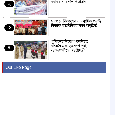
বরাবর স্মারকলিপি প্রদান
২
মধুপুরে বিকাশের ব্যবসায়িক প্রবৃদ্ধি
বিষয়ক মতবিনিময় সভা অনুষ্ঠিত
৩
পুলিশের নিয়োগ-বদলিতে
রাজনৈতিক হস্তক্ষেপ নেই
৪
-রাজশাহীতে স্বরাষ্ট্রমন্ত্রী
কুষ্টিয়ায় মাছরাঙা টেলিভিশনের ১৫
Our Like Page
বছর পূর্তি উদযাপন
৫
সংবাদ সম্মেলনে অভিযোগ অস্বীকার
উদ্দেশ্য প্রণোদিত সংবাদ প্রকাশের
৬
প্রতিবাদ নাজির হাসানের
পাবনার আটঘরিয়ার একদন্তে সিঁধ