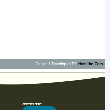
কেটে ঘরে ঢুকে স্কুল শিক্ষিকাকে
৭
হত্যা টয়লেটের ট্যাংকি থেকে লাশ
উদ্ধার
রাজশাহীতে সন্ত্রাসী হামলায় গুরুতর
আহত সাংবাদিক সম্রাট, হাসপাতালে
৮
চিকিৎসাধীন
পাবনা জেলা জাসাসের আহবায়ক
খালেদ হোসেন পরাগের বিরুদ্ধে
৯
চাঁদাবাজি ও হয়রানির অভিযোগ
Design & Developed BY
Hostitbd.Com
বিশ্বের সঙ্গে শিক্ষার্থীদের সংযোগ
গড়ে তুলতে হবে: শিমুল বিশ্বাস
১০
যোগাযোগ করুন