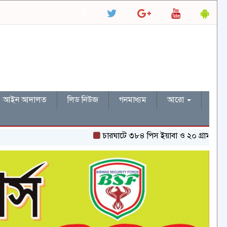
আইন আদালত
লিড নিউজ
গনমাধ্যম
আরো
চারঘাটে ৩৮৪ পিস ইয়াবা ও ২০ গ্রাম হেরোইনসহ এ