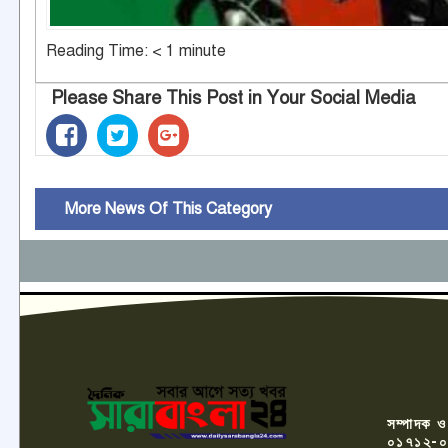
Reading Time:
< 1
minute
Please Share This Post in Your Social Media
More News Of This Category
সম্পাদক ও
০১৭১২-০