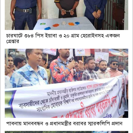
চারঘাটে ৩৮৪ পিস ইয়াবা ও ২০ গ্রাম হেরোইনসহ একজন
গ্রেপ্তার
পাবনায় মানববন্ধন ও প্রধানমন্ত্রীর বরাবর স্মারকলিপি প্রদান