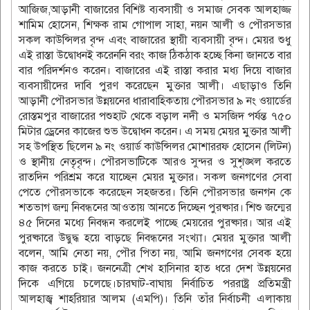
আজিজ,আড়ানী বাজারের বিশিষ্ট ব্যবসায়ী ও সমাজ সেবক আলহাজ্জ
শামিম হোসেন, শিক্ষক রাম গোপাল সাহা, নয়ন আলী ও পৌরসভার
সকল কাউন্সিলর বৃন্দ এবং বাজারের স্থায়ী ব্যবসায়ী বৃন্দ। মেয়র শুধু
এই রাস্তা উদ্বোধনই করেননি বরং কাজ ঠিকঠাক হচ্ছে কিনা জানতে বার
বার পরিদর্শনও করেন। বাজারের এই রাস্তা করার মধ্য দিয়ে বাজার
ব্যবসায়ীদের দাবি পুরণ করেছেন মুক্তার আলী। এছাড়াও তিনি
আড়ানী পৌরসভার উন্নয়নের ধারাবাহিকতায় পৌরসভার ৯ নং ওয়ার্ডের
রোস্তমপুর বাজারের পশুহাট থেকে বড়াল নদী ও মসজিদ পর্যন্ত ৭৫০
মিটার ড্রেনের কাজের শুভ উদ্বোধন করেন। এ সময় মেয়র মুক্তার আলী
সহ উপস্থিত ছিলেন ৯ নং ওয়ার্ড কাউন্সিলর মোশাররফ হোসেন (লিটন)
ও স্থানীয় নেতৃবৃন্দ। পৌরসভাটিকে আরও সুন্দর ও সুশৃঙ্খল করতে
রাতদিন পরিশ্রম করে যাচ্ছেন মেয়র মুক্তার। সকল জনগণের সেবা
পেতে পৌরসভাকে করেছেন সহজতর। তিনি পৌরসভার জনগন কে
শতভাগ জন্ম নিবন্ধনের আওতায় আনতে দিচ্ছেন পুরষ্কার। শিশু জন্মের
৪৫ দিনের মধ্যে নিবন্ধন করলেই পাচ্ছে মেয়রের পুরষ্কার। আর এই
পুরষ্কারে উদ্বুদ্ধ হয়ে বাড়ছে নিবন্ধনের সংখ্যা। মেয়র মুক্তার আলী
বলেন, আমি নেতা নয়, পৌর পিতা নয়, আমি জনগণের সেবক হয়ে
কাজ করতে চাই। জননেত্রী শেখ হাসিনার হাত ধরে দেশ উন্নয়নের
দিকে এগিয়ে চলেছে।চারঘাট-বাঘায় নির্বাচিত পররাষ্ট্র প্রতিমন্ত্রী
আলহাজ্ব শাহরিয়ার আলম (এমপি)। তিনি তাঁর নির্বাচনী এলাকায়