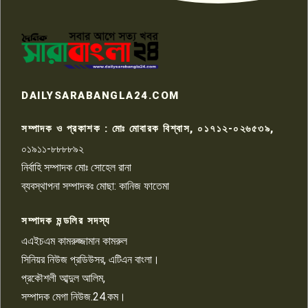
পাবনার আটঘরিয়ার একদন্তে সিঁধ
কেটে ঘরে ঢুকে স্কুল শিক্ষিকাকে হত্যা
৭
টয়লেটের ট্যাংকি থেকে লাশ উদ্ধার
রাজশাহীতে সন্ত্রাসী হামলায় গুরুতর
DAILYSARABANGLA24.COM
আহত সাংবাদিক সম্রাট, হাসপাতালে
৮
চিকিৎসাধীন
সম্পাদক ও প্রকাশক : মোঃ মোবারক বিশ্বাস, ০১৭১২-০২৬৫৩৯,
০১৯১১-৮৮৮৮৯২
পাবনা জেলা জাসাসের আহবায়ক
নির্বাহি সম্পাদক মোঃ সোহেল রানা
খালেদ হোসেন পরাগের বিরুদ্ধে
৯
চাঁদাবাজি ও হয়রানির অভিযোগ
ব্যবস্থাপনা সম্পাদকঃ মোছা: কানিজ ফাতেমা
সম্পাদক মন্ডলির সদস্য
বিশ্বের সঙ্গে শিক্ষার্থীদের সংযোগ গড়ে
তুলতে হবে: শিমুল বিশ্বাস
এএইচএম কামরুজ্জামান কামরুল
১০
সিনিয়র নিউজ প্রডিউসর, এটিএন বাংলা।
প্রকৌশলী আব্দুল আলিম,
সম্পাদক মেগা নিউজ.24.কম।