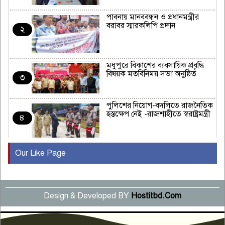
পাবনায় মানববন্ধন ও প্রধানমন্ত্রীর
বরাবর স্মারকলিপি প্রদান
২
মধুপুরে বিকাশের ব্যবসায়িক প্রবৃদ্ধি
বিষয়ক মতবিনিময় সভা অনুষ্ঠিত
৩
পুলিশের নিয়োগ-বদলিতে রাজনৈতিক
হস্তক্ষেপ নেই -রাজশাহীতে স্বরাষ্ট্রমন্ত্রী
৪
Our Like Page
কুষ্টিয়ায় মাছরাঙা টেলিভিশনের ১৫
বছর পূর্তি উদযাপন
৫
Design & Developed BY
Hostitbd.Com
সংবাদ সম্মেলনে অভিযোগ অস্বীকার
উদ্দেশ্য প্রণোদিত সংবাদ প্রকাশের
৬
প্রতিবাদ নাজির হাসানের