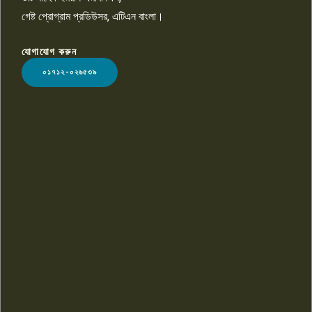
গেষ্ট প্রোগ্রাম প্রডিউসর, এটিএন বাংলা।
যোগাযোগ করুন
LOGO
০১৭১২-০২৬৫৩৯