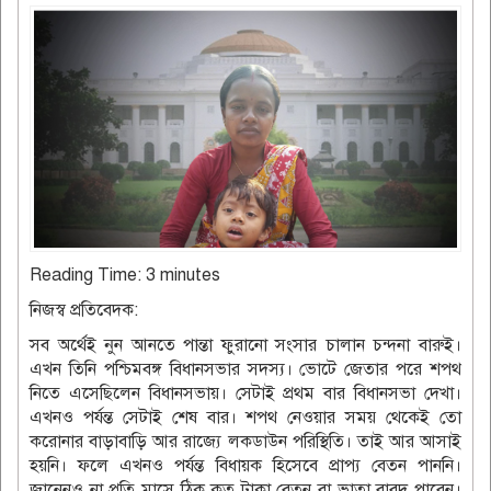
Reading Time:
3
minutes
নিজস্ব প্রতিবেদক:
সব অর্থেই নুন আনতে পান্তা ফুরানো সংসার চালান চন্দনা বারুই।
এখন তিনি পশ্চিমবঙ্গ বিধানসভার সদস্য। ভোটে জেতার পরে শপথ
নিতে এসেছিলেন বিধানসভায়। সেটাই প্রথম বার বিধানসভা দেখা।
এখনও পর্যন্ত সেটাই শেষ বার। শপথ নেওয়ার সময় থেকেই তো
করোনার বাড়াবাড়ি আর রাজ্যে লকডাউন পরিস্থিতি। তাই আর আসাই
হয়নি। ফলে এখনও পর্যন্ত বিধায়ক হিসেবে প্রাপ্য বেতন পাননি।
জানেনও না প্রতি মাসে ঠিক কত টাকা বেতন বা ভাতা বাবদ পাবেন।