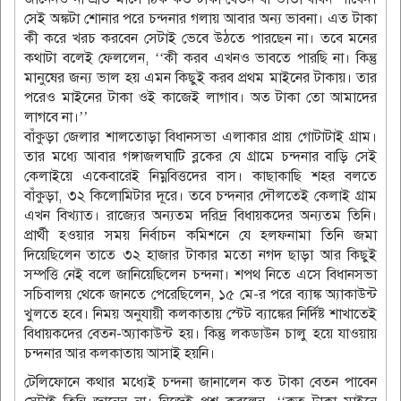
সেই অঙ্কটা শোনার পরে চন্দনার গলায় আবার অন্য ভাবনা। এত টাকা
কী করে খরচ করবেন সেটাই ভেবে উঠতে পারছেন না। তবে মনের
কথাটা বলেই ফেললেন, ‘‘কী করব এখনও ভাবতে পারছি না। কিন্তু
মানুষের জন্য ভাল হয় এমন কিছুই করব প্রথম মাইনের টাকায়। তার
পরেও মাইনের টাকা ওই কাজেই লাগাব। অত টাকা তো আমাদের
লাগবে না।’’
বাঁকুড়া জেলার শালতোড়া বিধানসভা এলাকার প্রায় গোটাটাই গ্রাম।
তার মধ্যে আবার গঙ্গাজলঘাটি ব্লকের যে গ্রামে চন্দনার বাড়ি সেই
কেলাইয়ে একেবারেই নিম্নবিত্তদের বাস। কাছাকাছি শহর বলতে
বাঁকুড়া, ৩২ কিলোমিটার দূরে। তবে চন্দনার দৌলতেই কেলাই গ্রাম
এখন বিখ্যাত। রাজ্যের অন্যতম দরিদ্র বিধায়কদের অন্যতম তিনি।
প্রার্থী হওয়ার সময় নির্বাচন কমিশনে যে হলফনামা তিনি জমা
দিয়েছিলেন তাতে ৩২ হাজার টাকার মতো নগদ ছাড়া আর কিছুই
সম্পত্তি নেই বলে জানিয়েছিলেন চন্দনা। শপথ নিতে এসে বিধানসভা
সচিবালয় থেকে জানতে পেরেছিলেন, ১৫ মে-র পরে ব্যাঙ্ক অ্যাকাউন্ট
খুলতে হবে। নিময় অনুযায়ী কলকাতায় স্টেট ব্যাঙ্কের নির্দিষ্ট শাখাতেই
বিধায়কদের বেতন-অ্যাকাউন্ট হয়। কিন্তু লকডাউন চালু হয়ে যাওয়ায়
চন্দনার আর কলকাতায় আসাই হয়নি।
টেলিফোনে কথার মধ্যেই চন্দনা জানালেন কত টাকা বেতন পাবেন