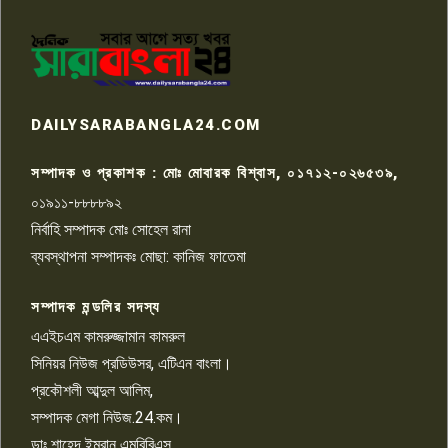
পাবনার আটঘরিয়ার একদন্তে সিঁধ
কেটে ঘরে ঢুকে স্কুল শিক্ষিকাকে হত্যা
৭
টয়লেটের ট্যাংকি থেকে লাশ উদ্ধার
রাজশাহীতে সন্ত্রাসী হামলায় গুরুতর
DAILYSARABANGLA24.COM
আহত সাংবাদিক সম্রাট, হাসপাতালে
৮
চিকিৎসাধীন
সম্পাদক ও প্রকাশক : মোঃ মোবারক বিশ্বাস, ০১৭১২-০২৬৫৩৯,
০১৯১১-৮৮৮৮৯২
পাবনা জেলা জাসাসের আহবায়ক
নির্বাহি সম্পাদক মোঃ সোহেল রানা
খালেদ হোসেন পরাগের বিরুদ্ধে
৯
চাঁদাবাজি ও হয়রানির অভিযোগ
ব্যবস্থাপনা সম্পাদকঃ মোছা: কানিজ ফাতেমা
সম্পাদক মন্ডলির সদস্য
বিশ্বের সঙ্গে শিক্ষার্থীদের সংযোগ গড়ে
তুলতে হবে: শিমুল বিশ্বাস
এএইচএম কামরুজ্জামান কামরুল
১০
সিনিয়র নিউজ প্রডিউসর, এটিএন বাংলা।
প্রকৌশলী আব্দুল আলিম,
সম্পাদক মেগা নিউজ.24.কম।
ডাঃ শাহেদ ইমরান এমবিবিএস,