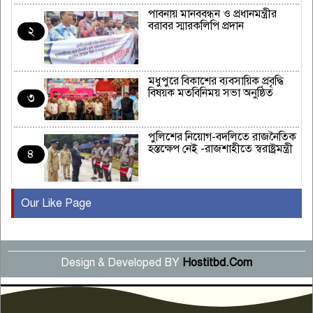
পাবনায় মানববন্ধন ও প্রধানমন্ত্রীর
বরাবর স্মারকলিপি প্রদান
২
মধুপুরে বিকাশের ব্যবসায়িক প্রবৃদ্ধি
বিষয়ক মতবিনিময় সভা অনুষ্ঠিত
৩
পুলিশের নিয়োগ-বদলিতে রাজনৈতিক
হস্তক্ষেপ নেই -রাজশাহীতে স্বরাষ্ট্রমন্ত্রী
৪
Our Like Page
কুষ্টিয়ায় মাছরাঙা টেলিভিশনের ১৫
বছর পূর্তি উদযাপন
৫
Design & Developed BY
Hostitbd.Com
সংবাদ সম্মেলনে অভিযোগ অস্বীকার
উদ্দেশ্য প্রণোদিত সংবাদ প্রকাশের
৬
প্রতিবাদ নাজির হাসানের