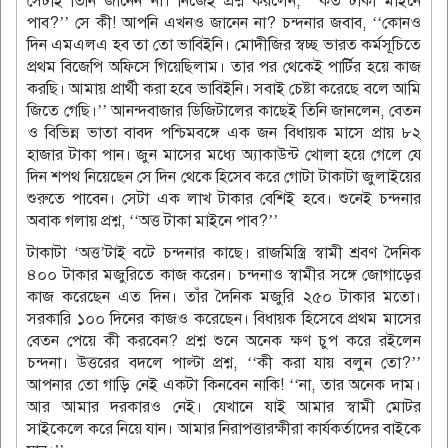
সেটাই তিনি জানেন না। নিজেই প্রশ্ন করলেন, ‘‘কত টাকা মাইনে
পাব?’’ সে কী! আপনি এখনও জানেন না? চন্দনার জবাব, ‘‘কোনও
দিন এমএলএ হব তা তো ভাবিইনি। মোদীজির স্বচ্ছ ভারত কর্মসূচিতে
প্রথম বিজেপি অফিসে গিয়েছিলাম। তার পর থেকেই পার্টির হয়ে কাজ
করছি। আমায় প্রার্থী করা হবে ভাবিইনি। সবাই চেষ্টা করেছে বলে আমি
জিতে গেছি।’’ আনন্দবাজার ডিজিটালের কাছেই তিনি জানলেন, বেতন
ও বিভিন্ন ভাতা বাবদ পশ্চিমবঙ্গে এক জন বিধায়ক মাসে প্রায় ৮২
হাজার টাকা পান। জুন মাসের মধ্যে অ্যাকাউন্ট খোলা হয়ে গেলে যে
দিন শপথ নিয়েছেন সে দিন থেকে হিসেব করে গোটা টাকাটা জুলাইয়ের
শুরুতে পাবেন। সেটা এক লাখ টাকার বেশিই হবে। শুনেই চন্দনার
অবাক গলায় প্রশ্ন, ‘‘অত্ত টাকা মাইনে পাব?’’
টাকাটা ‘অত্ত’টাই বটে চন্দনার কাছে। রাজমিস্ত্রি স্বামী শ্রবণ দৈনিক
৪০০ টাকার মজুরিতে কাজ করেন। চন্দনাও স্বামীর সঙ্গে জোগাড়ের
কাজ করেছেন এত দিন। তাঁর দৈনিক মজুরি ২৫০ টাকার মতো।
সরকারি ১০০ দিনের কাজও করেছেন। বিধায়ক হিসেবে প্রথম মাসের
বেতন পেয়ে কী করবেন? প্রশ্ন শুনে অনেক ক্ষণ চুপ করে রইলেন
চন্দনা। উত্তরের বদলে পাল্টা প্রশ্ন, ‘‘কী করা যায় বলুন তো?’’
আপনার তো গাড়ি নেই একটা কিনবেন নাকি! ‘‘না, তার অনেক দাম।
আর আমার দরকারও নেই। যেখানে যাই আমার স্বামী মোটর
সাইকেলে করে নিয়ে যান। আমার নিরাপত্তারক্ষীরা কার্যকর্তাদের বাইকে