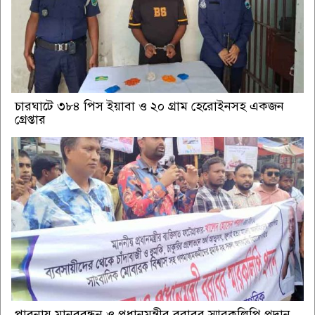
চারঘাটে ৩৮৪ পিস ইয়াবা ও ২০ গ্রাম হেরোইনসহ একজন
গ্রেপ্তার
পাবনায় মানববন্ধন ও প্রধানমন্ত্রীর বরাবর স্মারকলিপি প্রদান