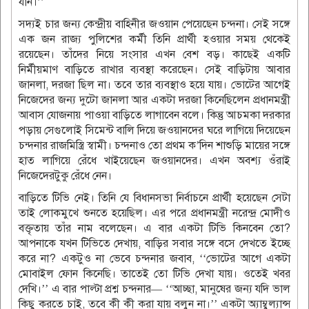
যান।’’
সদ্যই চার জন্য কেন্দ্রীয় বাহিনীর জওয়ান পেয়েছেন চন্দনা। সেই সঙ্গে
এক জন রাজ্য পুলিশের কর্মী তিনি প্রার্থী হওয়ার সময় থেকেই
রয়েছেন। তাঁদের নিয়ে সংসার এখন বেশ বড়। কাছেই একটি
নির্মীয়মাণ বাড়িতে রাখার ব্যবস্থা করেছেন। সেই বাড়িটায় আবার
জানলা, দরজা ছিল না। তবে তার ব্যবস্থাও হয়ে যায়। ভোটের আগেই
নিজেদের জন্য দুটো জানলা আর একটা দরজা কিনেছিলেন প্রধানমন্ত্রী
আবাস যোজনায় পাওয়া বাড়িতে লাগাবেন বলে। কিন্তু আচমকা দরকার
পড়ায় সেগুলোই সিমেন্ট বালি দিয়ে জওয়ানদের ঘরে লাগিয়ে দিয়েছেন
চন্দনার রাজমিস্ত্রি স্বামী। চন্দনাও তো প্রথম ক’দিন শাশুড়ি মায়ের সঙ্গে
হাত লাগিয়ে রেঁধে খাইয়েছেন জওয়ানদের। এখন অবশ্য ওঁরাই
নিজেদেরটুকু রেঁধে নেন।
বাড়িতে টিভি নেই। তিনি যে বিধানসভা নির্বাচনে প্রার্থী হয়েছেন সেটা
তাই লোকমুখে শুনতে হয়েছিল। এর পরে প্রধানমন্ত্রী নরেন্দ্র মোদীও
বক্তৃতায় তাঁর নাম বলেছেন। এ বার একটা টিভি কিনবেন তো?
আপনাকে যখন টিভিতে দেখায়, বাড়ির সবার সঙ্গে বসে দেখতে ইচ্ছে
করে না? একটুও না ভেবে চন্দনার জবাব, ‘‘ভোটের আগে একটা
মোবাইল ফোন কিনেছি। তাতেই তো টিভি দেখা যায়। ওতেই খবর
দেখি।’’ এ বার পাল্টা প্রশ্ন চন্দনার— ‘‘আচ্ছা, মানুষের জন্য যদি ভাল
কিছু করতে চাই, তবে কী কী করা যায় বলুন না।’’ একটা অ্যাম্বুল্যান্স