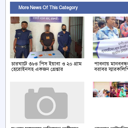
More News Of This Category
চারঘাটে ৩৮৪ পিস ইয়াবা ও ২০ গ্রাম
পাবনায় মানববন্ধন 
হেরোইনসহ একজন গ্রেপ্তার
বরাবর স্মারকলিপি