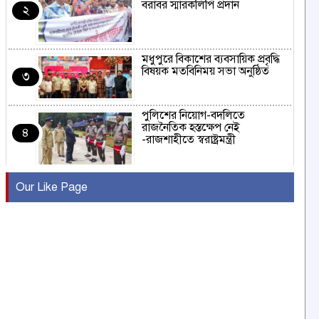
বরাবর স্মারকলিপি প্রদান
২
মধুপুরে বিকাশের ব্যবসায়িক প্রবৃদ্ধি
বিষয়ক মতবিনিময় সভা অনুষ্ঠিত
৩
পুলিশের নিয়োগ-বদলিতে
রাজনৈতিক হস্তক্ষেপ নেই
৪
-রাজশাহীতে স্বরাষ্ট্রমন্ত্রী
কুষ্টিয়ায় মাছরাঙা টেলিভিশনের ১৫
Our Like Page
বছর পূর্তি উদযাপন
৫
সংবাদ সম্মেলনে অভিযোগ অস্বীকার
উদ্দেশ্য প্রণোদিত সংবাদ প্রকাশের
৬
প্রতিবাদ নাজির হাসানের
পাবনার আটঘরিয়ার একদন্তে সিঁধ