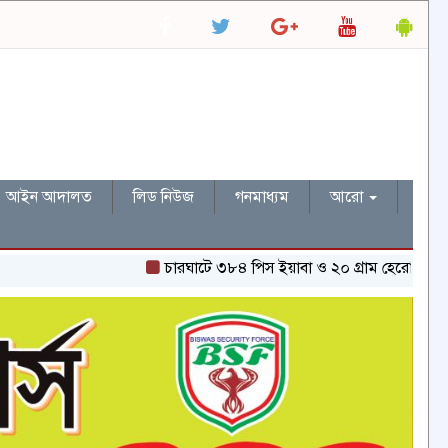
আইন আদালত
লিড নিউজ
গনমাধ্যম
আরো
চারঘাটে ৩৮৪ পিস ইয়াবা ও ২০ গ্রাম হেরোইনসহ একজন গ্রেপ