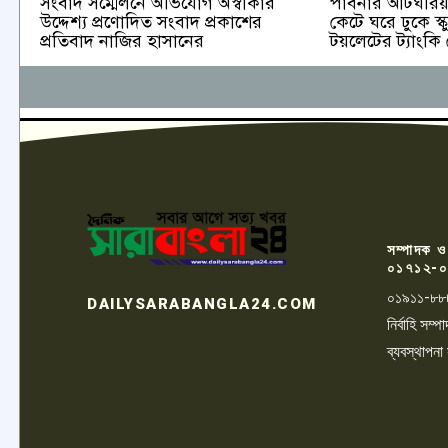
পাবনার আটঘরিয়া
সংবাদ সম্মেলনে অভিযোগ অস্বীকার
কেটে ঘরে ঢুকে স্ক
উদ্দেশ্য প্রণোদিত সংবাদ প্রকাশের
টয়লেটের ট্যাংকি
প্রতিবাদ নাজির হাসানের
সম্পাদক ও
০১৭১২-০
০১৯১১-৮৮
DAILYSARABANGLA24.COM
নির্বাহি সম
ব্যবস্থাপনা
LOGO