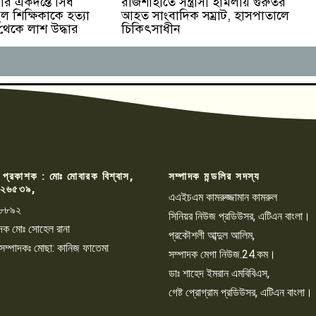
র একদন্তে সিঁধ
রাজশাহীতে সন্ত্রাসী হামলায় গুরুতর
ুল শিক্ষিকাকে হত্যা
আহত সাংবাদিক সম্রাট, হাসপাতালে
 থেকে লাশ উদ্ধার
চিকিৎসাধীন
 প্রকাশক : মোঃ মোবারক বিশ্বাস,
সম্পাদক মন্ডলির সদস্য
২৬৫৩৯,
এএইচএম কামরুজ্জামান কামরুল
৮৮৯২
সিনিয়র নিউজ প্রডিউসর, এটিএন বাংলা।
্পাদক মোঃ সোহেল রানা
প্রকৌশলী আব্দুল আলিম,
 সম্পাদকঃ মোছা: কানিজ ফাতেমা
সম্পাদক মেগা নিউজ.24.কম।
ডাঃ শাহেদ ইমরান এমবিবিএস,
গেষ্ট প্রোগ্রাম প্রডিউসর, এটিএন বাংলা।