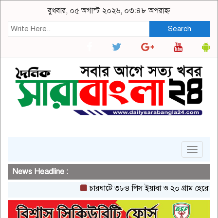
বুধবার, ০৫ অগাস্ট ২০২৬, ০৩:৪৮ অপরাহ্ন
Search
Toggle
navigat
News Headline :
চারঘাটে ৩৮৪ পিস ইয়াবা ও ২০ গ্রাম হেরোইনসহ একজ