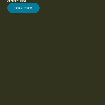
যোগাযোগ করুন
LOGO
০১৭১২-০২৬৫৩৯