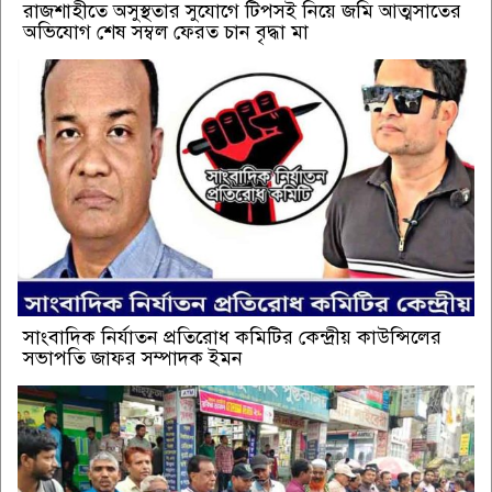
রাজশাহীতে অসুস্থতার সুযোগে টিপসই নিয়ে জমি আত্মসাতের
অভিযোগ শেষ সম্বল ফেরত চান বৃদ্ধা মা
সাংবাদিক নির্যাতন প্রতিরোধ কমিটির কেন্দ্রীয় কাউন্সিলের
সভাপতি জাফর সম্পাদক ইমন