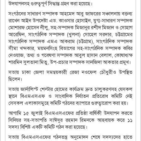
উদযাপনসহ গুরুত্বপূর্ণ সিদ্ধান্ত গ্রহন করা হয়েছে।
সংগঠনের সাধারণ সম্পাদক আহমেদ আবু জাফরের সঞ্চালনায় বক্তব্য
রাখেন আইন উপদেষ্টা এড. কাওসার হোসাইন, যুগ্ম-সাধারণ সম্পাদক
মোশারফ হোসেন নীলু, সহ-সম্পাদক মিজানুর রশীদ মিজান ও সোহাগ
আরেফিন, সাংগঠনিক সম্পাদক (খুলনা) সোহেল সরদার, চট্টগ্রামের
সাংগঠনিক সম্পাদক এমএ আকরাম (চট্টগ্রাম), সাংগঠনিক সম্পাদক
সীমা খন্দকার, ময়মনসিংহ বিভাগের সহ-সাংগঠনিক সম্পাদক কবির
নেওয়াজ, তথ্য ও গবেষণা সম্পাদক আবুল হাসান বেলাল, কোষাধ্যক্ষ
শারমিন সুলতানা মিতু, উপ-প্রচার সম্পাদক সানজিদা আকতার প্রমূখ।
সভায় ঢাকা জেলা সমন্বয়কারী রেজা নওফেল চৌধুরীও উপস্থিত
ছিলেন।
সভায় জার্নালিস্ট শেল্টার হোমের কার্যক্রম দ্রুত চালুকরণসহ যেসকল
স্থানে বিএমএসএফ ও সাংবাদিক নির্যাতন প্রতিরোধ কমিটি নেই
সেসকল এলাকাসমুহে কমিটি গঠনের ব্যাপারে গুরুত্বারোপ করা হয়।
আগামি ১৫ জুলাই বিএমএসএফের প্রতিষ্ঠা বার্ষিকী উদযাপন করতে
সিনিয়র সহ-সভাপতি সাঈদুর রহমান রিমনকে আহবায়ক করে ১১
সদস্য বিশিষ্ট একটি কমিটি গঠন করা হয়েছে।
সভায় বিএমএসএফের গঠনতন্ত্র অনুমোদন শেষে সদস্যদের হাতে