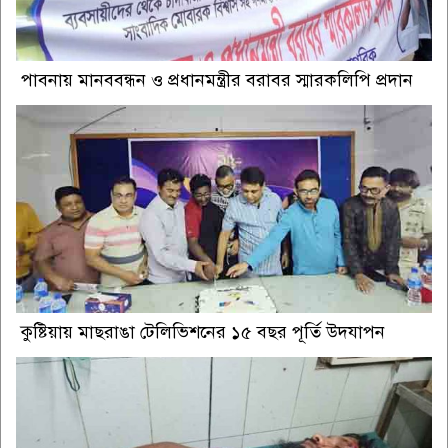
পাবনায় মানববন্ধন ও প্রধানমন্ত্রীর বরাবর স্মারকলিপি প্রদান
কুষ্টিয়ায় মাছরাঙা টেলিভিশনের ১৫ বছর পূর্তি উদযাপন