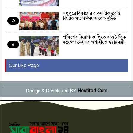
মধুপুরে বিকাশের ব্যবসায়িক প্রবৃদ্ধি
বিষয়ক মতবিনিময় সভা অনুষ্ঠিত
৩
পুলিশের নিয়োগ-বদলিতে রাজনৈতিক
হস্তক্ষেপ নেই -রাজশাহীতে স্বরাষ্ট্রমন্ত্রী
৪
Our Like Page
কুষ্টিয়ায় মাছরাঙা টেলিভিশনের ১৫
বছর পূর্তি উদযাপন
৫
Design & Developed BY
Hostitbd.Com
সংবাদ সম্মেলনে অভিযোগ অস্বীকার
উদ্দেশ্য প্রণোদিত সংবাদ প্রকাশের
৬
প্রতিবাদ নাজির হাসানের
পাবনার আটঘরিয়ার একদন্তে সিঁধ
কেটে ঘরে ঢুকে স্কুল শিক্ষিকাকে হত্যা
৭
টয়লেটের ট্যাংকি থেকে লাশ উদ্ধার