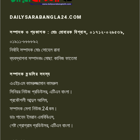
রাজশাহীতে সন্ত্রাসী হামলায় গুরুতর
DAILYSARABANGLA24.COM
আহত সাংবাদিক সম্রাট, হাসপাতালে
৮
চিকিৎসাধীন
সম্পাদক ও প্রকাশক : মোঃ মোবারক বিশ্বাস, ০১৭১২-০২৬৫৩৯,
০১৯১১-৮৮৮৮৯২
পাবনা জেলা জাসাসের আহবায়ক
নির্বাহি সম্পাদক মোঃ সোহেল রানা
খালেদ হোসেন পরাগের বিরুদ্ধে
৯
চাঁদাবাজি ও হয়রানির অভিযোগ
ব্যবস্থাপনা সম্পাদকঃ মোছা: কানিজ ফাতেমা
সম্পাদক মন্ডলির সদস্য
বিশ্বের সঙ্গে শিক্ষার্থীদের সংযোগ গড়ে
তুলতে হবে: শিমুল বিশ্বাস
এএইচএম কামরুজ্জামান কামরুল
১০
সিনিয়র নিউজ প্রডিউসর, এটিএন বাংলা।
প্রকৌশলী আব্দুল আলিম,
সম্পাদক মেগা নিউজ.24.কম।
ডাঃ শাহেদ ইমরান এমবিবিএস,
গেষ্ট প্রোগ্রাম প্রডিউসর, এটিএন বাংলা।