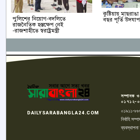
কুষ্টিয়ায় মাছরা
পুলিশের নিয়োগ-বদলিতে
বছর পূর্তি উদযা
রাজনৈতিক হস্তক্ষেপ নেই
-রাজশাহীতে স্বরাষ্ট্রমন্ত্রী
সম্পাদক ও
০১৭১২-০
০১৯১১-৮৮
DAILYSARABANGLA24.COM
নির্বাহি সম
ব্যবস্থাপনা