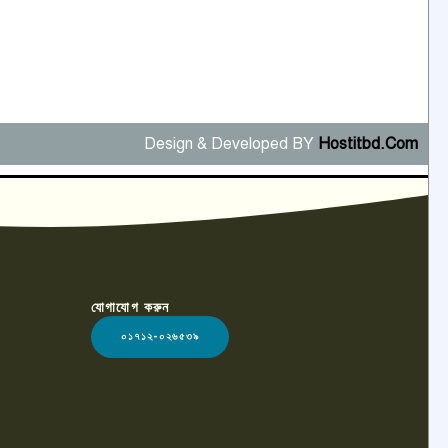
Design & Developed BY
Hostitbd.Com
যোগাযোগ করুন
০১৭১২-০২৬৫৩৯