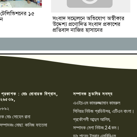
ঙা টেলিভিশনের ১৫
সংবাদ সম্মেলনে অভিযোগ অস্বীকার
পন
উদ্দেশ্য প্রণোদিত সংবাদ প্রকাশের
প্রতিবাদ নাজির হাসানের
 প্রকাশক : মোঃ মোবারক বিশ্বাস,
সম্পাদক মন্ডলির সদস্য
২৬৫৩৯,
এএইচএম কামরুজ্জামান কামরুল
৮৮৯২
সিনিয়র নিউজ প্রডিউসর, এটিএন বাংলা।
্পাদক মোঃ সোহেল রানা
প্রকৌশলী আব্দুল আলিম,
 সম্পাদকঃ মোছা: কানিজ ফাতেমা
সম্পাদক মেগা নিউজ.24.কম।
ডাঃ শাহেদ ইমরান এমবিবিএস,