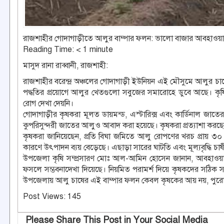
রাজশাহীর গোদাগাড়ীতে আলুর বাম্পার ফলন: ভালো বাজার আবহাওয়
Reading Time:
< 1
minute
মাসুদ রানা রাব্বানী, রাজশাহী:
রাজশাহীর বরেন্দ্র অঞ্চলের গোদাগাড়ী ইউনিয়ন এই মৌসুমে আলুর চাষ
পদ্ধতির প্রয়োগে আলুর খেতগুলো সবুজের সমারোহে ডুবে আছে। কৃষি 
রোগ দেখা দেয়নি।
গোদাগাড়ীর কৃষকরা মূলত ডায়মন্ড, এস্টারিক্স এবং কার্ডিনাল জাত
কুপরিসুন্দরী জাতের আলুও আবাদ করা হয়েছে। কৃষকরা প্রত্যাশা করছ
কৃষকরা জানিয়েছেন, প্রতি বিঘা জমিতে আলু রোপণের খরচ প্রায় ৩০ 
কারণে উৎপাদন ব্যয় বেড়েছে। এছাড়া সারের ঘাটতি এবং মূল্যবৃদ্ধি চাষী
উপজেলা কৃষি সম্প্রসারণ মোঃ আল-আমিন হোসেন জানান, আবহাওয়া অ
ফসলে সম্ভবনাদেখা দিয়েছে। নিয়মিত পরামর্শ দিয়ে কৃষকদের সঠিক স
উপজেলায় আলু চাষের এই বাম্পার ফলন কেবল কৃষকের আয় নয়, পুরো এ
Post Views:
145
Please Share This Post in Your Social Media