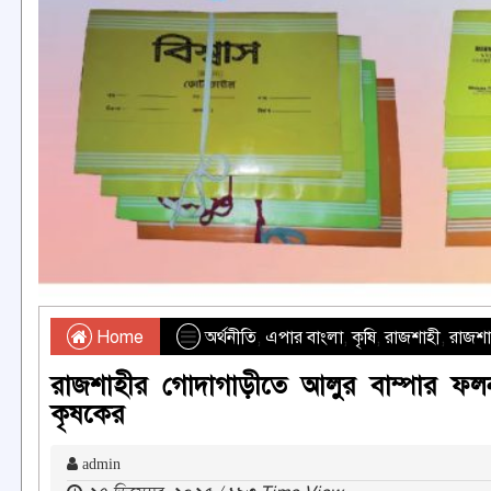
Home
অর্থনীতি
,
এপার বাংলা
,
কৃষি
,
রাজশাহী
,
রাজশা
রাজশাহীর গোদাগাড়ীতে আলুর বাম্পার 
কৃষকের
admin