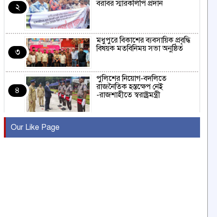
বরাবর স্মারকলিপি প্রদান
২
মধুপুরে বিকাশের ব্যবসায়িক প্রবৃদ্ধি
বিষয়ক মতবিনিময় সভা অনুষ্ঠিত
৩
পুলিশের নিয়োগ-বদলিতে
রাজনৈতিক হস্তক্ষেপ নেই
৪
-রাজশাহীতে স্বরাষ্ট্রমন্ত্রী
কুষ্টিয়ায় মাছরাঙা টেলিভিশনের ১৫
Our Like Page
বছর পূর্তি উদযাপন
৫
সংবাদ সম্মেলনে অভিযোগ অস্বীকার
উদ্দেশ্য প্রণোদিত সংবাদ প্রকাশের
৬
প্রতিবাদ নাজির হাসানের
পাবনার আটঘরিয়ার একদন্তে সিঁধ