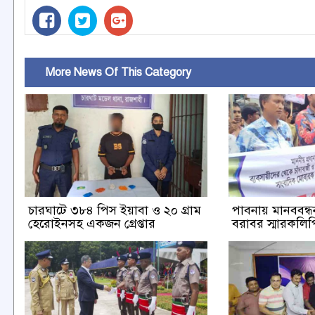
More News Of This Category
চারঘাটে ৩৮৪ পিস ইয়াবা ও ২০ গ্রাম
পাবনায় মানববন্ধন 
হেরোইনসহ একজন গ্রেপ্তার
বরাবর স্মারকলিপি