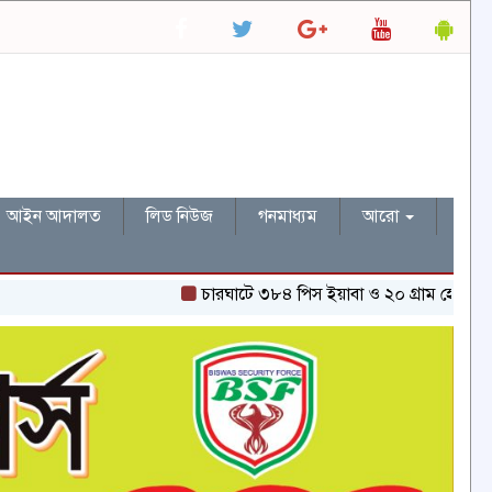
আইন আদালত
লিড নিউজ
গনমাধ্যম
আরো
চারঘাটে ৩৮৪ পিস ইয়াবা ও ২০ গ্রাম হেরোইনসহ একজন গ্