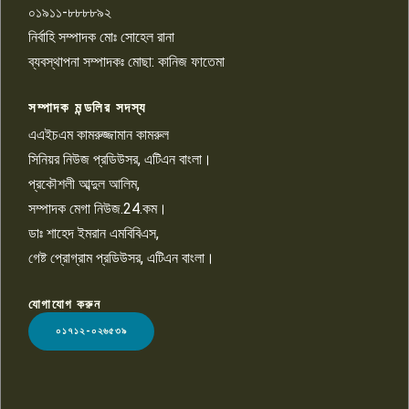
০১৯১১-৮৮৮৮৯২
পাবনা জেলা জাসাসের আহবায়ক
নির্বাহি সম্পাদক মোঃ সোহেল রানা
খালেদ হোসেন পরাগের বিরুদ্ধে
৯
চাঁদাবাজি ও হয়রানির অভিযোগ
ব্যবস্থাপনা সম্পাদকঃ মোছা: কানিজ ফাতেমা
সম্পাদক মন্ডলির সদস্য
বিশ্বের সঙ্গে শিক্ষার্থীদের সংযোগ গড়ে
তুলতে হবে: শিমুল বিশ্বাস
এএইচএম কামরুজ্জামান কামরুল
১০
সিনিয়র নিউজ প্রডিউসর, এটিএন বাংলা।
প্রকৌশলী আব্দুল আলিম,
সম্পাদক মেগা নিউজ.24.কম।
ডাঃ শাহেদ ইমরান এমবিবিএস,
গেষ্ট প্রোগ্রাম প্রডিউসর, এটিএন বাংলা।
যোগাযোগ করুন
LOGO
০১৭১২-০২৬৫৩৯