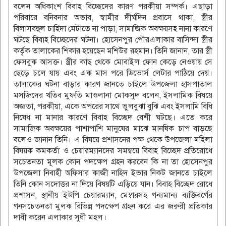
বলেন অধিকাংশ বিবাহ বিচ্ছেদের কারণ পরকীয়া সম্পর্ক। এছাড়া
পরিবারে বনিবনার অভাব, স্বামীর দীর্ঘদিন প্রবাসে থাকা, স্ত্রীর
বিলাসবহুল চাহিদা মেটাতে না পাড়া, সামাজিক অবক্ষয়সহ নানা কারণে
ঘটছে বিবাহ বিচ্ছেদের ঘটনা। হোসেনপুর পৌরএলাকার বাসিন্দা স্ত্রীর
কর্তৃক তালাকের শিকার হয়েছেন মশিউর রহমান। তিনি জানান, তার স্ত্রী
ফেসবুক আসক্ত। স্ত্রীর কাছ থেকে মোবাইল ফোন কেড়ে নেওয়ায় সে
ছেড়ে চলে যায় এবং এক মাস পরে ডিভোর্স লেটার পাঠিয়ে দেয়।
তালাকের ঘটনা বাড়ার কারণ জানতে চাইলে উপজেলা হাসপাতাল
মসজিদের খতিব মুফতি মাওলানা মোকসুদ বলেন, ইসলামিক বিষয়ে
অজ্ঞতা, পরকীয়া, একে অপরের সাথে ভুলবুঝা বুঝি এবং ইসলামি বিধি
নিষেধ না মানার কারণে বিবাহ বিচ্ছেদ বেশী ঘটছে। এতে করে
সামাজিক অবক্ষয়ের পাশাপাশি মানুষের মাঝে মানষিক চাপ বাড়ছে
বলেও জানান তিনি। এ বিষয়ে প্রশাসনের পক্ষ থেকে উপজেলা মহিলা
বিষয়ক কমকর্তা ও চেয়ারম্যানদের সমন্বয়ে বিবাহ বিচ্ছেদ প্রতিরোধে
সচেতনতা মূলক কোন পদক্ষেপ গ্রহন করবেন কি না তা হোসেনপুর
উপজেলা নিবার্হী অফিসার কাজী নাহিদ ইভার নিকট জানতে চাইলে
তিনি কোন সদোত্তর না দিয়ে বিষয়টি এড়িয়ে যান। বিবাহ বিচ্ছেদ রোধে
প্রশাসন, স্থানীয় ইউপি চেয়ারম্যান, মেম্বারসহ গন্যমান্য ব্যক্তিবর্গের
গনসচেতনতা মুলক বিভিন্ন পদক্ষেপ গ্রহন করে এর জরুরী প্রতিকার
দাবী করেন এলাকার সুধী মহল।