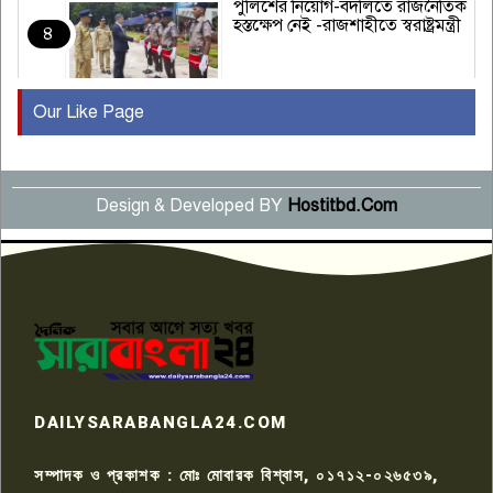
পুলিশের নিয়োগ-বদলিতে রাজনৈতিক
হস্তক্ষেপ নেই -রাজশাহীতে স্বরাষ্ট্রমন্ত্রী
৪
Our Like Page
কুষ্টিয়ায় মাছরাঙা টেলিভিশনের ১৫
বছর পূর্তি উদযাপন
৫
Design & Developed BY
Hostitbd.Com
সংবাদ সম্মেলনে অভিযোগ অস্বীকার
উদ্দেশ্য প্রণোদিত সংবাদ প্রকাশের
৬
প্রতিবাদ নাজির হাসানের
পাবনার আটঘরিয়ার একদন্তে সিঁধ
কেটে ঘরে ঢুকে স্কুল শিক্ষিকাকে হত্যা
৭
টয়লেটের ট্যাংকি থেকে লাশ উদ্ধার
রাজশাহীতে সন্ত্রাসী হামলায় গুরুতর
DAILYSARABANGLA24.COM
আহত সাংবাদিক সম্রাট, হাসপাতালে
৮
চিকিৎসাধীন
সম্পাদক ও প্রকাশক : মোঃ মোবারক বিশ্বাস, ০১৭১২-০২৬৫৩৯,