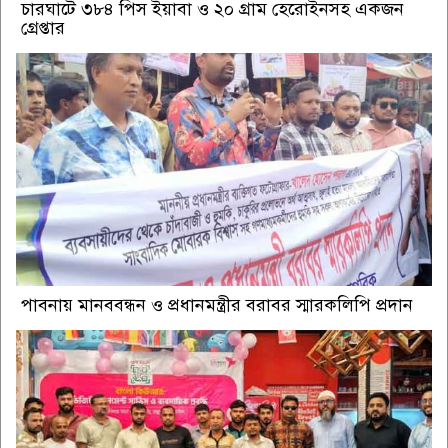
চারঘাটে ৩৮৪ পিস ইয়াবা ও ২০ গ্রাম হেরোইনসহ একজন
গ্রেপ্তার
পাবনায় মানববন্ধন ও প্রধানমন্ত্রীর বরাবর স্মারকলিপি প্রদান