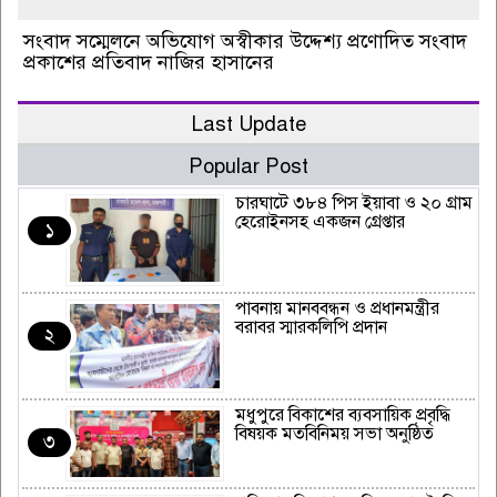
সংবাদ সম্মেলনে অভিযোগ অস্বীকার উদ্দেশ্য প্রণোদিত সংবাদ
প্রকাশের প্রতিবাদ নাজির হাসানের
Last Update
Popular Post
চারঘাটে ৩৮৪ পিস ইয়াবা ও ২০ গ্রাম
হেরোইনসহ একজন গ্রেপ্তার
১
পাবনায় মানববন্ধন ও প্রধানমন্ত্রীর
বরাবর স্মারকলিপি প্রদান
২
মধুপুরে বিকাশের ব্যবসায়িক প্রবৃদ্ধি
বিষয়ক মতবিনিময় সভা অনুষ্ঠিত
৩