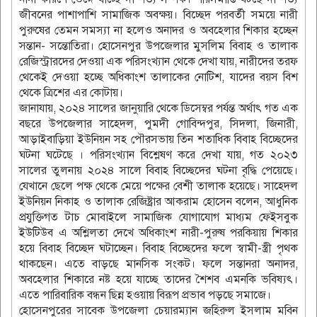
জীবনের পাশাপাশি সামাজিক অবক্ষয়। বিচ্ছেদ পরবর্তী সময়ে নারী
পুরুষের তেমন সমস্যা না হলেও অনাদর ও অবহেলার শিকার হচ্ছেন
সন্তান- সন্তোতিরা। হোসেনপুর উপজেলার মুসলিম বিবাহ ও তালাক
রেজিস্ট্রারদের দেওয়া এক পরিসংখ্যান থেকে দেখা যায়, নারীদের তরফ
থেকেই দেওয়া হচ্ছে অধিকাংশ তালাকের নোটিশ, যাদের বয়স বিশ
থেকে ত্রিশের এর কোটায়।
জানাযায়, ২০২৪ সালের জানুয়ারি থেকে ডিসেম্বর পর্যন্ত অর্থাৎ গত এক
বছরে উপজেলার সাহেদল, পুমদী গোবিন্দপুর, সিদলা, জিনারী,
আড়াইবাড়িয়া ইউনিয়ন সহ পৌরসভায় তিন শতাধিক বিবাহ বিচ্ছেদের
ঘটনা ঘটেছে । পরিসংখ্যান বিশ্লেষণ করে দেখা যায়, গত ২০২৩
সালের তুলনায় ২০২৪ সালে বিবাহ বিচ্ছেদের ঘটনা বৃদ্ধি পেয়েছে।
যেখানে ছেলে পক্ষ থেকে মেয়ে পক্ষের বেশী তালাক হয়েছে। সাহেদল
ইউনিয়ন নিকাহ ও তালাক রেজিষ্ট্রার আকরাম হোসেন বলেন, আধুনিক
প্রযুক্তিগত টাচ মোবাইলে সামাজিক যোগাযোগ মাধ্যম ফেইসবুক
ইউটিউব এ অশ্লিলতা দেখে অধিকাংশ নারী-পুরুষ পরকিয়ায় শিকার
হয়ে বিবাহ বিচ্ছেদ ঘটাচ্ছেন। বিবাহ বিচ্ছেদের ফলে স্বামী-স্ত্রী পৃথক
থাকছেন। এতে বাড়ছে মানসিক সংকট। ফলে সন্তানরা অনাদর,
অবহেলার শিকারে নষ্ট হয়ে যাচ্ছে তাদের শৈশব এমনকি ভবিষ্যৎ।
এতে পারিবারিক বন্ধন ছিন্ন হওয়ায় বিরূপ প্রভাব পড়ছে সমাজে।
হোসেনপুরের সাবেক উপজেলা চেয়ারম্যান জহিরুল ইসলাম মবিন