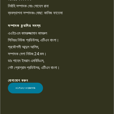
পাবনা জেলা জাসাসের আহবায়ক
নির্বাহি সম্পাদক মোঃ সোহেল রানা
খালেদ হোসেন পরাগের বিরুদ্ধে
৯
চাঁদাবাজি ও হয়রানির অভিযোগ
ব্যবস্থাপনা সম্পাদকঃ মোছা: কানিজ ফাতেমা
সম্পাদক মন্ডলির সদস্য
বিশ্বের সঙ্গে শিক্ষার্থীদের সংযোগ গড়ে
তুলতে হবে: শিমুল বিশ্বাস
এএইচএম কামরুজ্জামান কামরুল
১০
সিনিয়র নিউজ প্রডিউসর, এটিএন বাংলা।
প্রকৌশলী আব্দুল আলিম,
সম্পাদক মেগা নিউজ.24.কম।
ডাঃ শাহেদ ইমরান এমবিবিএস,
গেষ্ট প্রোগ্রাম প্রডিউসর, এটিএন বাংলা।
যোগাযোগ করুন
LOGO
০১৭১২-০২৬৫৩৯