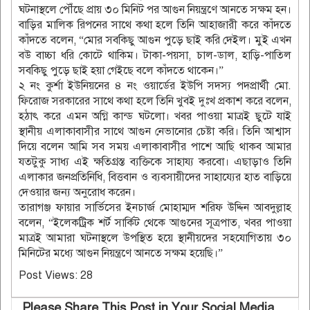
ঘটনাস্থলে পৌঁছে প্রায় ৩০ মিনিট পর আগুন নিয়ন্ত্রণে আনতে সক্ষম হন।
বাড়ির মালিক রিপনের সাথে কথা হলে তিনি আহাজারী করে কাঁদতে
কাঁদতে বলেন, “মোর সবকিছু আগুন পুড়ে ছাই করি দেইল। মুই এখন
বউ বাচ্চা ধরি কোটে থাকিম। টাকা-পয়সা, চাল-ডাল, হাড়ি-পাতিল
সবকিছু পুড়ে ছাই হয়া গেইছে বলে কাঁদতে থাকেন।”
২ নং কুর্শা ইউনিয়নের ৪ নং ওয়ার্ডের ইউপি সদস্য পদপ্রার্থী মো.
ফিরোজ সরকারের সাথে কথা হলে তিনি খুবই দুঃখ প্রকাশ করে বলেন,
হঠাৎ করে এমন অগ্নি কান্ড ঘটলো। খবর পাওয়া মাত্রই ছুটে যাই
স্থানীয় এলাকাবাসীর সাথে আগুন নেভানোর চেষ্টা করি। তিনি আশ্বাস
দিয়ে বলেন আমি সব সময় এলাকাবাসীর পাশে আছি থাকব আমার
যতটুকু সাধ্য এই ক্ষতিগ্রস্ত ব্যক্তিকে সাহায্য করবো। এছাড়াও তিনি
এলাকার জনপ্রতিনিধি, বিত্তবান ও ব্যবসায়ীদের সাহায্যের হাত বাড়িয়ে
দেওয়ার জন্য অনুরোধ করেন।
তারাগঞ্জ ফায়ার সার্ভিসের ইনচার্জ মোহাম্মদ শরিফ উদ্দিন আবদুল্লাহ
বলেন, “ইলেকট্রিক শর্ট সার্কিট থেকে আগুনের সূত্রপাত, খবর পাওয়া
মাত্রই আমারা ঘটনাস্থলে উপস্থিত হয়ে স্থানীয়দের সহযোগিতায় ৩০
মিনিটের মধ্যে আগুন নিয়ন্ত্রণে আনতে সক্ষম হয়েছি।”
Post Views:
28
Please Share This Post in Your Social Media