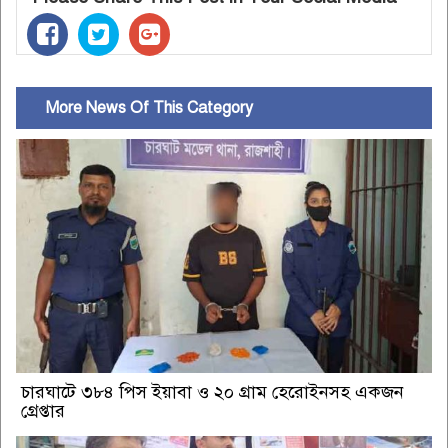
More News Of This Category
চারঘাটে ৩৮৪ পিস ইয়াবা ও ২০ গ্রাম হেরোইনসহ একজন
গ্রেপ্তার