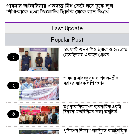
পাবনার আটঘরিয়ার একদন্তে সিঁধ কেটে ঘরে ঢুকে স্কুল
শিক্ষিকাকে হত্যা টয়লেটের ট্যাংকি থেকে লাশ উদ্ধার
Last Update
Popular Post
চারঘাটে ৩৮৪ পিস ইয়াবা ও ২০ গ্রাম
হেরোইনসহ একজন গ্রেপ্তার
১
পাবনায় মানববন্ধন ও প্রধানমন্ত্রীর
বরাবর স্মারকলিপি প্রদান
২
মধুপুরে বিকাশের ব্যবসায়িক প্রবৃদ্ধি
বিষয়ক মতবিনিময় সভা অনুষ্ঠিত
৩
পুলিশের নিয়োগ-বদলিতে রাজনৈতিক