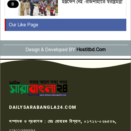
হস্তক্ষেপ নেই -রাজশাহীতে স্বরাষ্ট্রমন্ত্রী
৪
Our Like Page
কুষ্টিয়ায় মাছরাঙা টেলিভিশনের ১৫
বছর পূর্তি উদযাপন
৫
Design & Developed BY
Hostitbd.Com
সংবাদ সম্মেলনে অভিযোগ অস্বীকার
উদ্দেশ্য প্রণোদিত সংবাদ প্রকাশের
৬
প্রতিবাদ নাজির হাসানের
পাবনার আটঘরিয়ার একদন্তে সিঁধ
কেটে ঘরে ঢুকে স্কুল শিক্ষিকাকে হত্যা
৭
টয়লেটের ট্যাংকি থেকে লাশ উদ্ধার
রাজশাহীতে সন্ত্রাসী হামলায় গুরুতর
DAILYSARABANGLA24.COM
আহত সাংবাদিক সম্রাট, হাসপাতালে
৮
চিকিৎসাধীন
সম্পাদক ও প্রকাশক : মোঃ মোবারক বিশ্বাস, ০১৭১২-০২৬৫৩৯,
০১৯১১-৮৮৮৮৯২