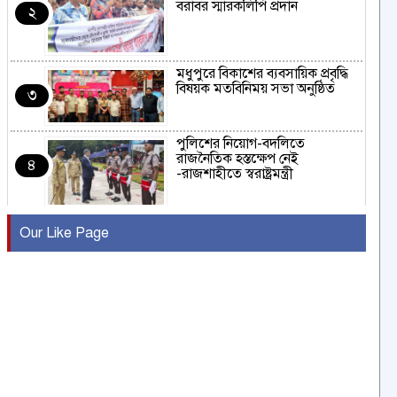
বরাবর স্মারকলিপি প্রদান
২
মধুপুরে বিকাশের ব্যবসায়িক প্রবৃদ্ধি
বিষয়ক মতবিনিময় সভা অনুষ্ঠিত
৩
পুলিশের নিয়োগ-বদলিতে
রাজনৈতিক হস্তক্ষেপ নেই
৪
-রাজশাহীতে স্বরাষ্ট্রমন্ত্রী
কুষ্টিয়ায় মাছরাঙা টেলিভিশনের ১৫
Our Like Page
বছর পূর্তি উদযাপন
৫
সংবাদ সম্মেলনে অভিযোগ অস্বীকার
উদ্দেশ্য প্রণোদিত সংবাদ প্রকাশের
৬
প্রতিবাদ নাজির হাসানের
পাবনার আটঘরিয়ার একদন্তে সিঁধ