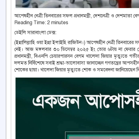
আপেষহীন নেত্রী তিনবারের সফল প্রধানমন্ত্রী, দেশনেত্রী ও দেশমাতা বে
Reading Time:
2
minutes
ডেইলি সারাবাংলা ডেক্স:
(ইন্নালিল্লাহি ওয়া ইন্না ইলাইহি রাজিউন।) আপেষহীন নেত্রী তিনবারের
নেই। আজ মঙ্গলবার ৩০ ডিসেম্বর ২০২৫ ইং ভোর ৬টায় না ফেরার 
প্রধানমন্ত্রী, বিএনপি চেয়ারপারসন বেগম খালেদা জিয়ার মৃত্যুতে 
দলমত নির্বিশেষে সবাই শ্রদ্ধা-ভালোবাসা জানাচ্ছেন গণতন্ত্রের আপসহ
শোকের ছায়া। খালেদা জিয়ার মৃত্যুতে শোক ও সমবেদনা জানিয়েছেন বিশ্ব