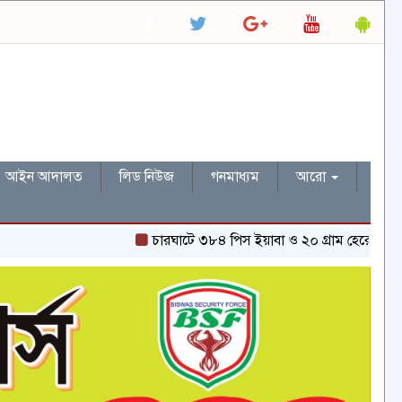
আইন আদালত
লিড নিউজ
গনমাধ্যম
আরো
চারঘাটে ৩৮৪ পিস ইয়াবা ও ২০ গ্রাম হেরোইনসহ একজন গ্রেপ্ত