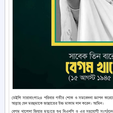
ডেইলি সারাবাংলা২৪ পরিবার গভীর শোক ও সমবেদনা জ্ঞাপন করেছ
আল্লাহ যেন মরহুমাকে জান্নাতের উচ্চ মাকাম দান করেন। আমিন।
বেগম খালেদা জিয়ার মৃত্যুতে শুধু বিএনপি ও এর সহযোগী সংগঠনের 