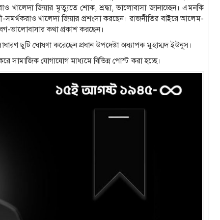
াও খালেদা জিয়ার মৃত্যুতে শোক, শ্রদ্ধা, ভালোবাসা জানাচ্ছেন। এমনকি
 কর্মী-সমর্থকরাও খালেদা জিয়ার প্রশংসা করছেন। রাজনীতির বাইরে আলেম-
আবেগ-ভালোবাসার কথা প্রকাশ করছেন।
সাধারণ ছুটি ঘোষণা করেছেন প্রধান উপদেষ্টা অধ্যাপক মুহাম্মদ ইউনূস।
 করে সামাজিক যোগাযোগ মাধ্যমে বিভিন্ন পোস্ট করা হচ্ছে।