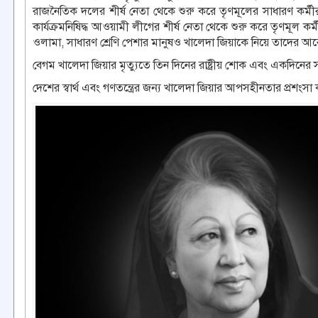
রাজনৈতিক দলের শীর্ষ নেতা থেকে শুরু করে তৃণমূলের সাধারণ কর্মীর
কার্যক্রমনিষিদ্ধ আওয়ামী লীগের শীর্ষ নেতা থেকে শুরু করে তৃণমূল
ওলামা, সাধারণ শ্রেণি পেশার মানুষও খালেদা জিয়াকে নিয়ে তাদের 
বেগম খালেদা জিয়ার মৃত্যুতে তিন দিনের রাষ্ট্রীয় শোক এবং একদিনের 
দেশের স্বার্থ এবং গণতন্ত্রের জন্য খালেদা জিয়ার আপসহীনতার প্রশংসা