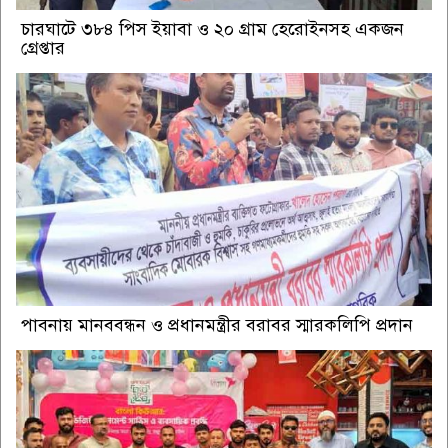
চারঘাটে ৩৮৪ পিস ইয়াবা ও ২০ গ্রাম হেরোইনসহ একজন
গ্রেপ্তার
পাবনায় মানববন্ধন ও প্রধানমন্ত্রীর বরাবর স্মারকলিপি প্রদান