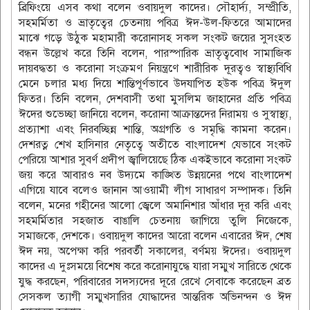
ব্রিফিংয়ে এসব কথা বলেন ওবায়দুল কাদের। সৌহার্দ্য, সম্প্রীতি,
সহমর্মিতা ও ভ্রাতৃত্বের চেতনায় পবিত্র ঈদ-উল-ফিতরে আমাদের
মাঝে গড়ে উঠুক মহামারী করোনাসহ সকল সংকট জয়ের সুসংহত
বন্ধন উল্লেখ করে তিনি বলেন, পারস্পারিক ভ্রাতৃত্ববোধ সামাজিক
দায়বদ্ধতা ও করোনা সংক্রমণ নিয়ন্ত্রণে শারীরিক দূরত্বও স্বাস্থ্যবিধি
মেনে চলার মধ্য দিয়ে শান্তিপূর্ণভাবে উদযাপিত হউক পবিত্র ঈদুল
ফিতর। তিনি বলেন, দেশবাসী তথা মুসলিম জাহানের প্রতি পবিত্র
ঈদের শুভেচ্ছা জানিয়ে বলেন, করোনা আক্রান্তদের নিরাময় ও সুস্বাস্থ্য,
প্রত্যাশা এবং নিরবচ্ছিন্ন শান্তি, অগ্রগতি ও সমৃদ্ধি কামনা করেন।
দেশরত্ন শেখ হাসিনার নেতৃত্বে অতীতে বাংলাদেশ যেভাবে সংকট
পেরিয়ে আশার সুবর্ণ প্রদীপ জ্বালিয়েছে ঠিক একইভাবে করোনা সংকট
জয় করে আবারও নব উদ্যমে কাঙ্খিত উন্নয়নের পথে বাংলাদেশ
এগিয়ে যাবে বলেও জানান আওয়ামী লীগ সাধারণ সম্পাদক। তিনি
বলেন, মনের গহীনের আলো জ্বেলে অমানিশার আঁধার দূর করি এবং
সহমর্মিতার সহজাত বাঙালি চেতনায় জাগিয়ে তুলি নিজেকে,
সমাজকে, দেশকে। ওবায়দুল কাদের আরো বলেন এবারের ঈদ, শেষ
ঈদ নয়, অপেক্ষা করি পরবর্তী সকালের, বর্ণময় ঈদের। ওবায়দুল
কাদের এ দুঃসময়ে বিশেষ করে করোনাযুদ্ধে যারা সম্মুখ সারিতে থেকে
যুদ্ধ করছেন, পরিবারের সদস্যদের দূরে রেখে সেবাকে করেছেন ব্রত
সেসকল ত্যাগী সম্মুখসারির যোদ্ধাদের আন্তরিক অভিনন্দন ও ঈদ