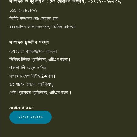
সম্পাদক ও প্রকাশক : মোঃ মোবারক বিশ্বাস, ০১৭১২-০২৬৫৩৯,
০১৯১১-৮৮৮৮৯২
পাবনা জেলা জাসাসের আহবায়ক
নির্বাহি সম্পাদক মোঃ সোহেল রানা
খালেদ হোসেন পরাগের বিরুদ্ধে
৯
চাঁদাবাজি ও হয়রানির অভিযোগ
ব্যবস্থাপনা সম্পাদকঃ মোছা: কানিজ ফাতেমা
সম্পাদক মন্ডলির সদস্য
বিশ্বের সঙ্গে শিক্ষার্থীদের সংযোগ গড়ে
তুলতে হবে: শিমুল বিশ্বাস
এএইচএম কামরুজ্জামান কামরুল
১০
সিনিয়র নিউজ প্রডিউসর, এটিএন বাংলা।
প্রকৌশলী আব্দুল আলিম,
সম্পাদক মেগা নিউজ.24.কম।
ডাঃ শাহেদ ইমরান এমবিবিএস,
গেষ্ট প্রোগ্রাম প্রডিউসর, এটিএন বাংলা।
যোগাযোগ করুন
LOGO
০১৭১২-০২৬৫৩৯