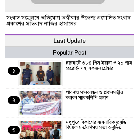
সংবাদ সম্মেলনে অভিযোগ অস্বীকার উদ্দেশ্য প্রণোদিত সংবাদ
প্রকাশের প্রতিবাদ নাজির হাসানের
Last Update
Popular Post
চারঘাটে ৩৮৪ পিস ইয়াবা ও ২০ গ্রাম
হেরোইনসহ একজন গ্রেপ্তার
১
পাবনায় মানববন্ধন ও প্রধানমন্ত্রীর
বরাবর স্মারকলিপি প্রদান
২
মধুপুরে বিকাশের ব্যবসায়িক প্রবৃদ্ধি
বিষয়ক মতবিনিময় সভা অনুষ্ঠিত
৩