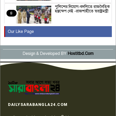
পুলিশের নিয়োগ-বদলিতে রাজনৈতিক
হস্তক্ষেপ নেই -রাজশাহীতে স্বরাষ্ট্রমন্ত্রী
৪
Our Like Page
কুষ্টিয়ায় মাছরাঙা টেলিভিশনের ১৫
বছর পূর্তি উদযাপন
৫
Design & Developed BY
Hostitbd.Com
সংবাদ সম্মেলনে অভিযোগ অস্বীকার
উদ্দেশ্য প্রণোদিত সংবাদ প্রকাশের
৬
প্রতিবাদ নাজির হাসানের
পাবনার আটঘরিয়ার একদন্তে সিঁধ
কেটে ঘরে ঢুকে স্কুল শিক্ষিকাকে হত্যা
৭
টয়লেটের ট্যাংকি থেকে লাশ উদ্ধার
রাজশাহীতে সন্ত্রাসী হামলায় গুরুতর
DAILYSARABANGLA24.COM
আহত সাংবাদিক সম্রাট, হাসপাতালে
৮
চিকিৎসাধীন