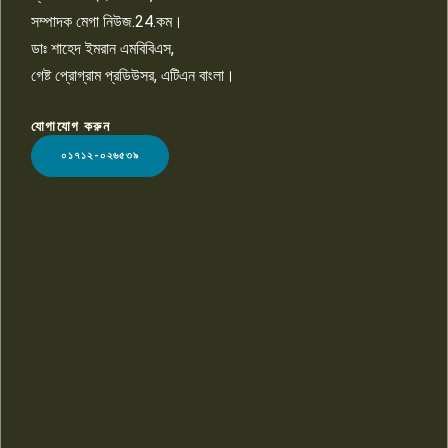
সম্পাদক মেগা নিউজ.24.কম।
ডাঃ শাহেদ ইমরান এমবিবিএস,
গেষ্ট প্রোগ্রাম প্রডিউসর, এটিএন বাংলা।
যোগাযোগ করুন
LOGO
০১৭১২-০২৬৫৩৯