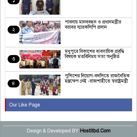
১
পাবনায় মানববন্ধন ও প্রধানমন্ত্রীর
বরাবর স্মারকলিপি প্রদান
২
মধুপুরে বিকাশের ব্যবসায়িক প্রবৃদ্ধি
বিষয়ক মতবিনিময় সভা অনুষ্ঠিত
৩
পুলিশের নিয়োগ-বদলিতে রাজনৈতিক
হস্তক্ষেপ নেই -রাজশাহীতে স্বরাষ্ট্রমন্ত্রী
৪
Our Like Page
কুষ্টিয়ায় মাছরাঙা টেলিভিশনের ১৫
বছর পূর্তি উদযাপন
৫
Design & Developed BY
Hostitbd.Com
সংবাদ সম্মেলনে অভিযোগ অস্বীকার