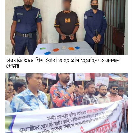
চারঘাটে ৩৮৪ পিস ইয়াবা ও ২০ গ্রাম হেরোইনসহ একজন
গ্রেপ্তার