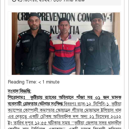
২১ ডিসেম্বর, ২০২২ / ৩৩০ Time View
Reading Time:
< 1
minute
সংবাদ বিজ্ঞপ্তি:
শিরোনামঃ কুষ্টিয়ায় র‌্যাবের অভিযানে গাঁজা সহ ০১ জন মাদক
ব্যবসায়ী গ্রেফতার।
ঘটনার সংক্ষিপ্ত
বিবরণঃ র‌্যাব-১২, সিপিসি-১, কুষ্টিয়া
ক্যাম্পের কোম্পানী কমান্ডার স্কোয়াড্রন লীডার মোহাম্মদ ইলিয়াস খান
এর নেতৃত্বে একটি চৌকষ আভিযানিক দল অদ্য ২১ ডিসেম্বর ২০২২
ইং তারিখ দুপুর ১২:৫৫ ঘটিকার সময় ‘‘কুষ্টিয়া জেলার সদর থানাধীন