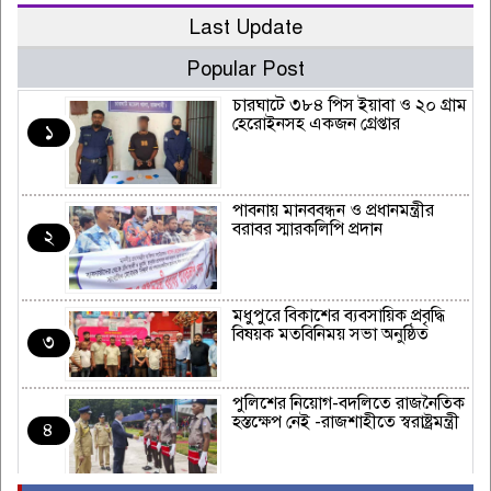
Last Update
Popular Post
চারঘাটে ৩৮৪ পিস ইয়াবা ও ২০ গ্রাম
হেরোইনসহ একজন গ্রেপ্তার
১
পাবনায় মানববন্ধন ও প্রধানমন্ত্রীর
বরাবর স্মারকলিপি প্রদান
২
মধুপুরে বিকাশের ব্যবসায়িক প্রবৃদ্ধি
বিষয়ক মতবিনিময় সভা অনুষ্ঠিত
৩
পুলিশের নিয়োগ-বদলিতে রাজনৈতিক
হস্তক্ষেপ নেই -রাজশাহীতে স্বরাষ্ট্রমন্ত্রী
৪