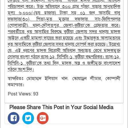
কেন্দ্রীয় বাস টার্মিনাল এলাকায়
’’
একটি মাদক বিরোধী অভিযান
পরিচালনা করে। উক্ত অভিযানে ৩০০ গ্রাম গাঁজা, যাহার আনুমানিক
মূল্য ৬,০০০/-(ছয় হাজার) টাকা সহ ০১ জন আসামি বাবু
দফাদার(৩০), পিতা-মৃত মুক্তার দফাদার, সাং-ফিলিপনগর
(গোলাবাড়ী), থানা-দৌলতপুর, জেলা-কুষ্টিয়া
’
কে গ্রেফতার করে।
পরবর্তীতে ধৃত আসামির বিরুদ্ধে কুষ্টিয়া জেলায় সদর থানায় মাদক
আইনে একটি মামলা দায়ের করা হয়েছে এবং উদ্ধারকৃত আলামতসহ
ধৃত আসামিকে কুষ্টিয়া জেলার সদর থানায় সোপর্দ করা হয়েছে। উল্লেখ্য
যে, এই ধরণের মাদক বিরোধী অভিযান অব্যাহত রেখে মাদকমুক্ত
সোনার বাংলা গঠনে র‌্যাব-১২, সিপিসি-১, কুষ্টিয়া বদ্ধপরিকর। র‌্যাব-১২,
সিপিসি-১, কুষ্টিয়া
’
কে তথ্য দিন, মাদক, অস্ত্র ও জঙ্গীমুক্ত বাংলাদেশ
গঠনে অংশ নিন।
স্বাক্ষরিতঃ মোহাম্মদ ইলিয়াস খান. স্কোয়াড্রন লীডার, কোম্পানী
কমান্ডার।
Post Views:
93
Please Share This Post in Your Social Media