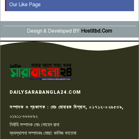
Our Like Page
কুষ্টিয়ায় মাছরাঙা টেলিভিশনের ১৫
বছর পূর্তি উদযাপন
৫
Design & Developed BY
Hostitbd.Com
সংবাদ সম্মেলনে অভিযোগ অস্বীকার
উদ্দেশ্য প্রণোদিত সংবাদ প্রকাশের
৬
প্রতিবাদ নাজির হাসানের
পাবনার আটঘরিয়ার একদন্তে সিঁধ
কেটে ঘরে ঢুকে স্কুল শিক্ষিকাকে হত্যা
৭
টয়লেটের ট্যাংকি থেকে লাশ উদ্ধার
রাজশাহীতে সন্ত্রাসী হামলায় গুরুতর
DAILYSARABANGLA24.COM
আহত সাংবাদিক সম্রাট, হাসপাতালে
৮
চিকিৎসাধীন
সম্পাদক ও প্রকাশক : মোঃ মোবারক বিশ্বাস, ০১৭১২-০২৬৫৩৯,
০১৯১১-৮৮৮৮৯২
পাবনা জেলা জাসাসের আহবায়ক
নির্বাহি সম্পাদক মোঃ সোহেল রানা
খালেদ হোসেন পরাগের বিরুদ্ধে
৯
চাঁদাবাজি ও হয়রানির অভিযোগ
ব্যবস্থাপনা সম্পাদকঃ মোছা: কানিজ ফাতেমা