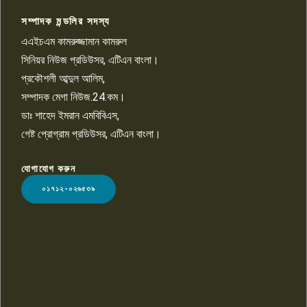
সম্পাদক মন্ডলির সদস্য
বিশ্বের সঙ্গে শিক্ষার্থীদের সংযোগ গড়ে
তুলতে হবে: শিমুল বিশ্বাস
এএইচএম কামরুজ্জামান কামরুল
১০
সিনিয়র নিউজ প্রডিউসর, এটিএন বাংলা।
প্রকৌশলী আব্দুল আলিম,
সম্পাদক মেগা নিউজ.24.কম।
ডাঃ শাহেদ ইমরান এমবিবিএস,
গেষ্ট প্রোগ্রাম প্রডিউসর, এটিএন বাংলা।
যোগাযোগ করুন
LOGO
০১৭১২-০২৬৫৩৯