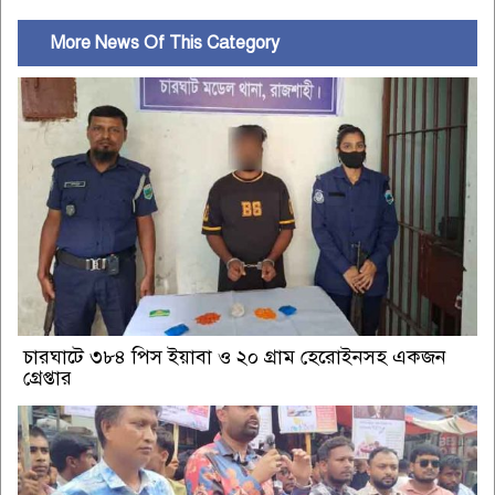
More News Of This Category
চারঘাটে ৩৮৪ পিস ইয়াবা ও ২০ গ্রাম হেরোইনসহ একজন
গ্রেপ্তার