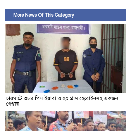
More News Of This Category
চারঘাটে ৩৮৪ পিস ইয়াবা ও ২০ গ্রাম হেরোইনসহ একজন
গ্রেপ্তার