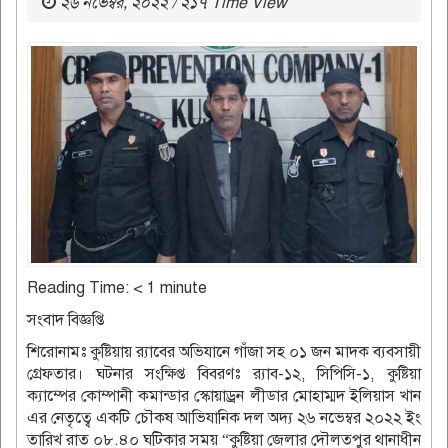
২৬ নভেম্বর, ২০২২ / ২১৭ Time View
Reading Time:
< 1
minute
সংবাদ বিজ্ঞপ্তি
শিরোনামঃ কুষ্টিয়ায় র‌্যাবের অভিযানে গাঁজা সহ ০১ জন মাদক ব্যবসায়ী
গ্রেফতার। ঘটনার সংক্ষিপ্ত বিবরণঃ র‌্যাব-১২, সিপিসি-১, কুষ্টিয়া
ক্যাম্পের কোম্পানী কমান্ডার স্কোয়াড্রন লীডার মোহাম্মদ ইলিয়াস খান
এর নেতৃত্বে একটি চৌকষ আভিযানিক দল অদ্য ২৬ নভেম্বর ২০২২ ইং
তারিখ রাত ০৮.৪০ ঘটিকার সময় “কুষ্টিয়া জেলার দৌলতপুর থানাধীন