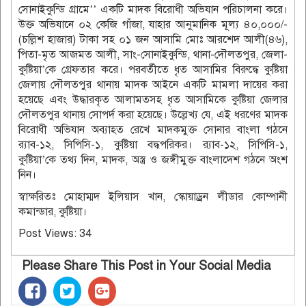
সোনাইকুন্ডি গ্রামে’’ একটি মাদক বিরোধী অভিযান পরিচালনা করে।
উক্ত অভিযানে ০২ কেজি গাঁজা, যাহার আনুমানিক মূল্য ৪০,০০০/-
(চল্লিশ হাজার) টাকা সহ ০১ জন আসামি মোঃ আরশেদ আলী(৪৬),
পিতা-মৃত আজমত আলী, সাং-সোনাইকুন্ডি, থানা-দৌলতপুর, জেলা-
কুষ্টিয়া’কে গ্রেফতার করে। পরবর্তীতে ধৃত আসামির বিরুদ্ধে কুষ্টিয়া
জেলায় দৌলতপুর থানায় মাদক আইনে একটি মামলা দায়ের করা
হয়েছে এবং উদ্ধারকৃত আলামতসহ ধৃত আসামিকে কুষ্টিয়া জেলার
দৌলতপুর থানায় সোপর্দ করা হয়েছে। উল্লেখ্য যে, এই ধরণের মাদক
বিরোধী অভিযান অব্যাহত রেখে মাদকমুক্ত সোনার বাংলা গঠনে
র‌্যাব-১২, সিপিসি-১, কুষ্টিয়া বদ্ধপরিকর। র‌্যাব-১২, সিপিসি-১,
কুষ্টিয়া’কে তথ্য দিন, মাদক, অস্ত্র ও জঙ্গীমুক্ত বাংলাদেশ গঠনে অংশ
নিন।
স্বাক্ষরিতঃ মোহাম্মদ ইলিয়াস খান, স্কোয়াড্রন লীডার কোম্পানী
কমান্ডার, কুষ্টিয়া।
Post Views:
34
Please Share This Post in Your Social Media