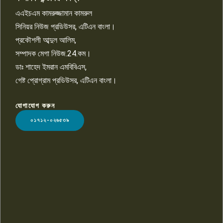
বিশ্বের সঙ্গে শিক্ষার্থীদের সংযোগ গড়ে
তুলতে হবে: শিমুল বিশ্বাস
এএইচএম কামরুজ্জামান কামরুল
১০
সিনিয়র নিউজ প্রডিউসর, এটিএন বাংলা।
প্রকৌশলী আব্দুল আলিম,
সম্পাদক মেগা নিউজ.24.কম।
ডাঃ শাহেদ ইমরান এমবিবিএস,
গেষ্ট প্রোগ্রাম প্রডিউসর, এটিএন বাংলা।
যোগাযোগ করুন
LOGO
০১৭১২-০২৬৫৩৯