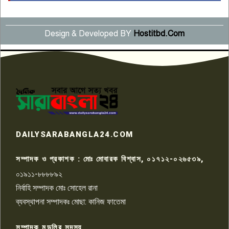
৫
Design & Developed BY
Hostitbd.Com
সংবাদ সম্মেলনে অভিযোগ অস্বীকার
উদ্দেশ্য প্রণোদিত সংবাদ প্রকাশের
৬
প্রতিবাদ নাজির হাসানের
পাবনার আটঘরিয়ার একদন্তে সিঁধ
কেটে ঘরে ঢুকে স্কুল শিক্ষিকাকে হত্যা
৭
টয়লেটের ট্যাংকি থেকে লাশ উদ্ধার
রাজশাহীতে সন্ত্রাসী হামলায় গুরুতর
DAILYSARABANGLA24.COM
আহত সাংবাদিক সম্রাট, হাসপাতালে
৮
চিকিৎসাধীন
সম্পাদক ও প্রকাশক : মোঃ মোবারক বিশ্বাস, ০১৭১২-০২৬৫৩৯,
০১৯১১-৮৮৮৮৯২
পাবনা জেলা জাসাসের আহবায়ক
নির্বাহি সম্পাদক মোঃ সোহেল রানা
খালেদ হোসেন পরাগের বিরুদ্ধে
৯
চাঁদাবাজি ও হয়রানির অভিযোগ
ব্যবস্থাপনা সম্পাদকঃ মোছা: কানিজ ফাতেমা
সম্পাদক মন্ডলির সদস্য