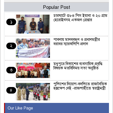
Popular Post
চারঘাটে ৩৮৪ পিস ইয়াবা ও ২০ গ্রাম
হেরোইনসহ একজন গ্রেপ্তার
১
পাবনায় মানববন্ধন ও প্রধানমন্ত্রীর
বরাবর স্মারকলিপি প্রদান
২
মধুপুরে বিকাশের ব্যবসায়িক প্রবৃদ্ধি
বিষয়ক মতবিনিময় সভা অনুষ্ঠিত
৩
পুলিশের নিয়োগ-বদলিতে রাজনৈতিক
হস্তক্ষেপ নেই -রাজশাহীতে স্বরাষ্ট্রমন্ত্রী
৪
Our Like Page
কুষ্টিয়ায় মাছরাঙা টেলিভিশনের ১৫
বছর পূর্তি উদযাপন