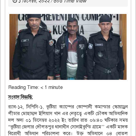
১ ডিসেম্বর, ২০২২ / ৩০৬ Time View
Reading Time:
< 1
minute
সংবাদ বিজ্ঞপ্তি:
র‌্যাব-১২, সিপিসি-১, কুষ্টিয়া ক্যাম্পের কোম্পানী কমান্ডার স্কোয়াড্রন
লীডার মোহাম্মদ ইলিয়াস খান এর নেতৃত্বে একটি চৌকষ আভিযানিক
দল অদ্য ০১ ডিসেম্বর ২০২২ ইং তারিখ রাত ০৬:৪০ ঘটিকার সময়
“কুষ্টিয়া জেলার দৌলতপুর থানাধীন সোনাইকুন্ডি গ্রামে’’ একটি মাদক
বিরোধী অভিযান পরিচালনা করে। উক্ত অভিযানে ০৪ বোতল