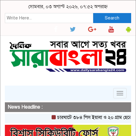
সোমবার, ০৩ অগাস্ট ২০২৬, ০৭:৫২ অপরাহ্ন
Search
Toggle
navigat
News Headline :
চারঘাটে ৩৮৪ পিস ইয়াবা ও ২০ গ্রাম হেরোইনসহ এক