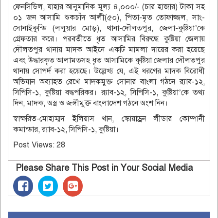
ফেনসিডিল, যাহার আনুমানিক মূল্য ৪,০০০/- (চার হাজার) টাকা সহ
০১ জন আসামি শুকচাঁদ আলী(৫০), পিতা-মৃত তোফাজ্জল, সাং-
সোনাইকুন্ডি (ললুয়ার মোড়), থানা-দৌলতপুর, জেলা-কুষ্টিয়া’কে
গ্রেফতার করে। পরবর্তীতে ধৃত আসামির বিরুদ্ধে কুষ্টিয়া জেলায়
দৌলতপুর থানায় মাদক আইনে একটি মামলা দায়ের করা হয়েছে
এবং উদ্ধারকৃত আলামতসহ ধৃত আসামিকে কুষ্টিয়া জেলার দৌলতপুর
থানায় সোপর্দ করা হয়েছে। উল্লেখ্য যে, এই ধরণের মাদক বিরোধী
অভিযান অব্যাহত রেখে মাদকমুক্ত সোনার বাংলা গঠনে র‌্যাব-১২,
সিপিসি-১, কুষ্টিয়া বদ্ধপরিকর। র‌্যাব-১২, সিপিসি-১, কুষ্টিয়া’কে তথ্য
দিন, মাদক, অস্ত্র ও জঙ্গীমুক্ত বাংলাদেশ গঠনে অংশ নিন।
স্বাক্ষরিত-মোহাম্মদ ইলিয়াস খান, স্কোয়াড্রন লীডার কোম্পানী
কমান্ডার, র‌্যাব-১২, সিপিসি-১, কুষ্টিয়া।
Post Views:
28
Please Share This Post in Your Social Media