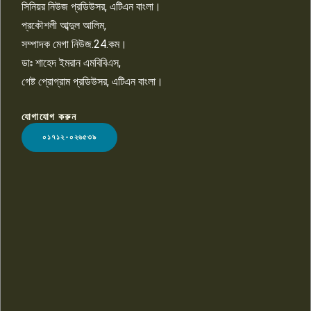
সিনিয়র নিউজ প্রডিউসর, এটিএন বাংলা।
প্রকৌশলী আব্দুল আলিম,
সম্পাদক মেগা নিউজ.24.কম।
ডাঃ শাহেদ ইমরান এমবিবিএস,
গেষ্ট প্রোগ্রাম প্রডিউসর, এটিএন বাংলা।
যোগাযোগ করুন
LOGO
০১৭১২-০২৬৫৩৯