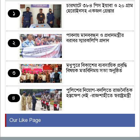
চারঘাটে ৩৮৪ পিস ইয়াবা ও ২০ গ্রাম
হেরোইনসহ একজন গ্রেপ্তার
১
পাবনায় মানববন্ধন ও প্রধানমন্ত্রীর
বরাবর স্মারকলিপি প্রদান
২
মধুপুরে বিকাশের ব্যবসায়িক প্রবৃদ্ধি
বিষয়ক মতবিনিময় সভা অনুষ্ঠিত
৩
পুলিশের নিয়োগ-বদলিতে রাজনৈতিক
হস্তক্ষেপ নেই -রাজশাহীতে স্বরাষ্ট্রমন্ত্রী
৪
Our Like Page
কুষ্টিয়ায় মাছরাঙা টেলিভিশনের ১৫
বছর পূর্তি উদযাপন
৫