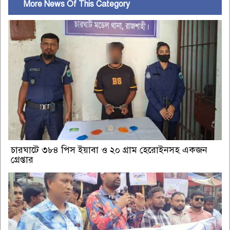
More News Of This Category
চারঘাটে ৩৮৪ পিস ইয়াবা ও ২০ গ্রাম হেরোইনসহ একজন
গ্রেপ্তার