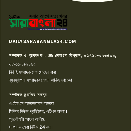
পাবনার আটঘরিয়ার একদন্তে সিঁধ
কেটে ঘরে ঢুকে স্কুল শিক্ষিকাকে হত্যা
৭
টয়লেটের ট্যাংকি থেকে লাশ উদ্ধার
রাজশাহীতে সন্ত্রাসী হামলায় গুরুতর
DAILYSARABANGLA24.COM
আহত সাংবাদিক সম্রাট, হাসপাতালে
৮
চিকিৎসাধীন
সম্পাদক ও প্রকাশক : মোঃ মোবারক বিশ্বাস, ০১৭১২-০২৬৫৩৯,
০১৯১১-৮৮৮৮৯২
পাবনা জেলা জাসাসের আহবায়ক
নির্বাহি সম্পাদক মোঃ সোহেল রানা
খালেদ হোসেন পরাগের বিরুদ্ধে
৯
চাঁদাবাজি ও হয়রানির অভিযোগ
ব্যবস্থাপনা সম্পাদকঃ মোছা: কানিজ ফাতেমা
সম্পাদক মন্ডলির সদস্য
বিশ্বের সঙ্গে শিক্ষার্থীদের সংযোগ গড়ে
তুলতে হবে: শিমুল বিশ্বাস
এএইচএম কামরুজ্জামান কামরুল
১০
সিনিয়র নিউজ প্রডিউসর, এটিএন বাংলা।
প্রকৌশলী আব্দুল আলিম,
সম্পাদক মেগা নিউজ.24.কম।