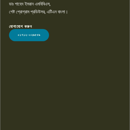
ডাঃ শাহেদ ইমরান এমবিবিএস,
গেষ্ট প্রোগ্রাম প্রডিউসর, এটিএন বাংলা।
যোগাযোগ করুন
LOGO
০১৭১২-০২৬৫৩৯