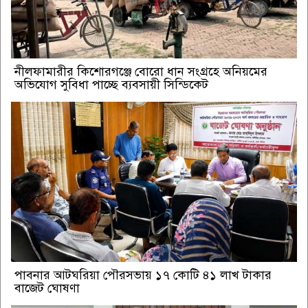
নীলফামারীর কিশোরগঞ্জে বোরো ধান সংগ্রহে অনিয়মের
অভিযোগ সুবিধা পাচ্ছে ব্যবসায়ী সিন্ডিকেট
পাবনার আটঘরিয়া পৌরসভায় ১৭ কোটি ৪১ লাখ টাকার
বাজেট ঘোষণা