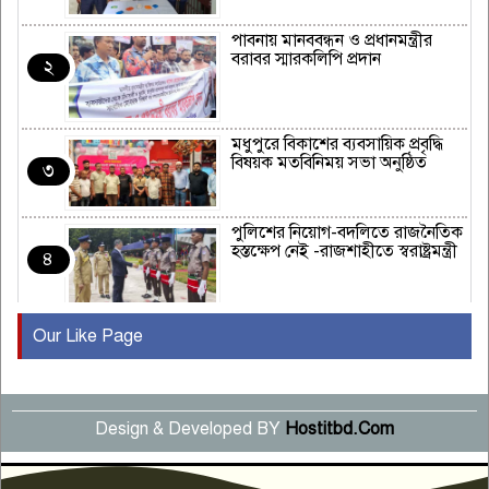
পাবনায় মানববন্ধন ও প্রধানমন্ত্রীর
বরাবর স্মারকলিপি প্রদান
২
মধুপুরে বিকাশের ব্যবসায়িক প্রবৃদ্ধি
বিষয়ক মতবিনিময় সভা অনুষ্ঠিত
৩
পুলিশের নিয়োগ-বদলিতে রাজনৈতিক
হস্তক্ষেপ নেই -রাজশাহীতে স্বরাষ্ট্রমন্ত্রী
৪
Our Like Page
কুষ্টিয়ায় মাছরাঙা টেলিভিশনের ১৫
বছর পূর্তি উদযাপন
৫
Design & Developed BY
Hostitbd.Com
সংবাদ সম্মেলনে অভিযোগ অস্বীকার
উদ্দেশ্য প্রণোদিত সংবাদ প্রকাশের
৬
প্রতিবাদ নাজির হাসানের