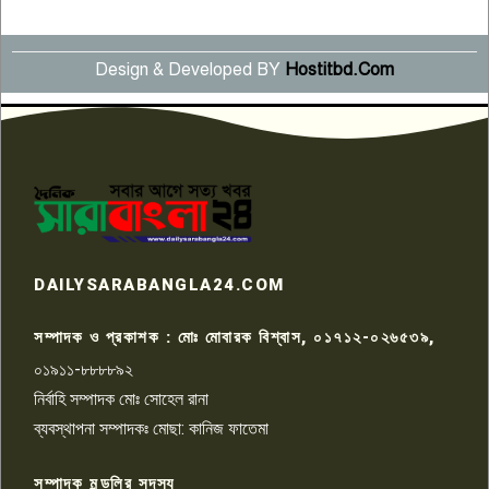
৫
Design & Developed BY
Hostitbd.Com
সংবাদ সম্মেলনে অভিযোগ অস্বীকার
উদ্দেশ্য প্রণোদিত সংবাদ প্রকাশের
৬
প্রতিবাদ নাজির হাসানের
পাবনার আটঘরিয়ার একদন্তে সিঁধ
কেটে ঘরে ঢুকে স্কুল শিক্ষিকাকে হত্যা
৭
টয়লেটের ট্যাংকি থেকে লাশ উদ্ধার
রাজশাহীতে সন্ত্রাসী হামলায় গুরুতর
DAILYSARABANGLA24.COM
আহত সাংবাদিক সম্রাট, হাসপাতালে
৮
চিকিৎসাধীন
সম্পাদক ও প্রকাশক : মোঃ মোবারক বিশ্বাস, ০১৭১২-০২৬৫৩৯,
০১৯১১-৮৮৮৮৯২
পাবনা জেলা জাসাসের আহবায়ক
নির্বাহি সম্পাদক মোঃ সোহেল রানা
খালেদ হোসেন পরাগের বিরুদ্ধে
৯
চাঁদাবাজি ও হয়রানির অভিযোগ
ব্যবস্থাপনা সম্পাদকঃ মোছা: কানিজ ফাতেমা
সম্পাদক মন্ডলির সদস্য