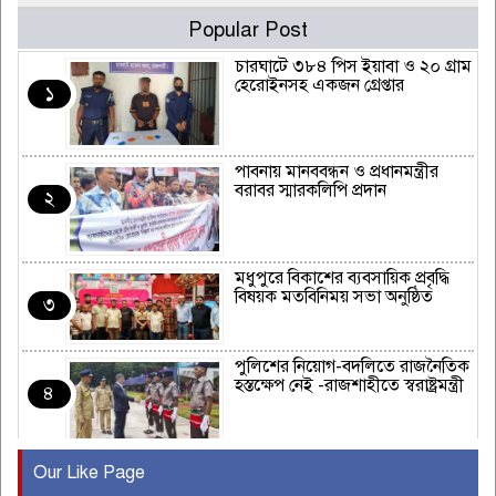
Popular Post
চারঘাটে ৩৮৪ পিস ইয়াবা ও ২০ গ্রাম
হেরোইনসহ একজন গ্রেপ্তার
১
পাবনায় মানববন্ধন ও প্রধানমন্ত্রীর
বরাবর স্মারকলিপি প্রদান
২
মধুপুরে বিকাশের ব্যবসায়িক প্রবৃদ্ধি
বিষয়ক মতবিনিময় সভা অনুষ্ঠিত
৩
পুলিশের নিয়োগ-বদলিতে রাজনৈতিক
হস্তক্ষেপ নেই -রাজশাহীতে স্বরাষ্ট্রমন্ত্রী
৪
Our Like Page
কুষ্টিয়ায় মাছরাঙা টেলিভিশনের ১৫
বছর পূর্তি উদযাপন