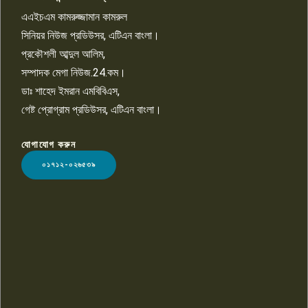
বিশ্বের সঙ্গে শিক্ষার্থীদের সংযোগ গড়ে
তুলতে হবে: শিমুল বিশ্বাস
এএইচএম কামরুজ্জামান কামরুল
১০
সিনিয়র নিউজ প্রডিউসর, এটিএন বাংলা।
প্রকৌশলী আব্দুল আলিম,
সম্পাদক মেগা নিউজ.24.কম।
ডাঃ শাহেদ ইমরান এমবিবিএস,
গেষ্ট প্রোগ্রাম প্রডিউসর, এটিএন বাংলা।
যোগাযোগ করুন
LOGO
০১৭১২-০২৬৫৩৯