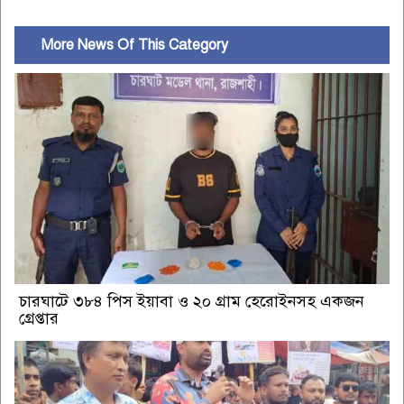
More News Of This Category
চারঘাটে ৩৮৪ পিস ইয়াবা ও ২০ গ্রাম হেরোইনসহ একজন
গ্রেপ্তার