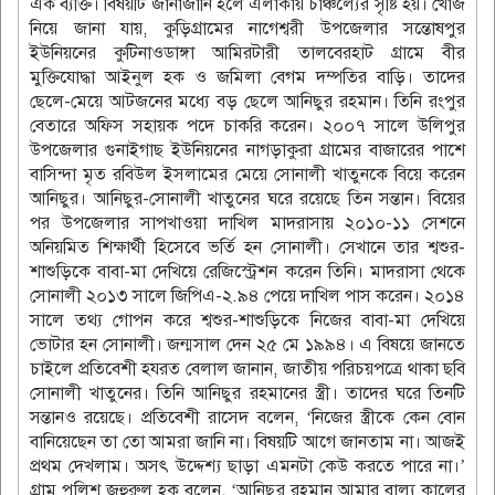
এক ব্যক্তি। বিষয়টি জানাজানি হলে এলাকায় চাঞ্চল্যের সৃষ্টি হয়। খোঁজ
নিয়ে জানা যায়, কুড়িগ্রামের নাগেশ্বরী উপজেলার সন্তোষপুর
ইউনিয়নের কুটিনাওডাঙ্গা আমিরটারী তালবেরহাট গ্রামে বীর
মুক্তিযোদ্ধা আইনুল হক ও জমিলা বেগম দম্পতির বাড়ি। তাদের
ছেলে-মেয়ে আটজনের মধ্যে বড় ছেলে আনিছুর রহমান। তিনি রংপুর
বেতারে অফিস সহায়ক পদে চাকরি করেন। ২০০৭ সালে উলিপুর
উপজেলার গুনাইগাছ ইউনিয়নের নাগড়াকুরা গ্রামের বাজারের পাশে
বাসিন্দা মৃত রবিউল ইসলামের মেয়ে সোনালী খাতুনকে বিয়ে করেন
আনিছুর। আনিছুর-সোনালী খাতুনের ঘরে রয়েছে তিন সন্তান। বিয়ের
পর উপজেলার সাপখাওয়া দাখিল মাদরাসায় ২০১০-১১ সেশনে
অনিয়মিত শিক্ষার্থী হিসেবে ভর্তি হন সোনালী। সেখানে তার শ্বশুর-
শাশুড়িকে বাবা-মা দেখিয়ে রেজিস্ট্রেশন করেন তিনি। মাদরাসা থেকে
সোনালী ২০১৩ সালে জিপিএ-২.৯৪ পেয়ে দাখিল পাস করেন। ২০১৪
সালে তথ্য গোপন করে শ্বশুর-শাশুড়িকে নিজের বাবা-মা দেখিয়ে
ভোটার হন সোনালী। জন্মসাল দেন ২৫ মে ১৯৯৪। এ বিষয়ে জানতে
চাইলে প্রতিবেশী হযরত বেলাল জানান, জাতীয় পরিচয়পত্রে থাকা ছবি
সোনালী খাতুনের। তিনি আনিছুর রহমানের স্ত্রী। তাদের ঘরে তিনটি
সন্তানও রয়েছে। প্রতিবেশী রাসেদ বলেন, ‘নিজের স্ত্রীকে কেন বোন
বানিয়েছেন তা তো আমরা জানি না। বিষয়টি আগে জানতাম না। আজই
প্রথম দেখলাম। অসৎ উদ্দেশ্য ছাড়া এমনটা কেউ করতে পারে না।’
গ্রাম পুলিশ জহুরুল হক বলেন, ‘আনিছুর রহমান আমার বাল্য কালের