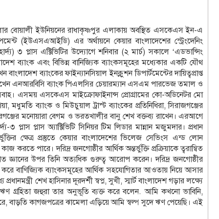
জেলার বোয়ালী ইউনিয়নের রাধাকৃষ্ণপুর এলাকায় অবস্থিত এসকেএস ইন-এ
পমেন্ট (ইউএসএআইডি) এর অর্থায়নে কেয়ার বাংলাদেশের স্ট্রেংদেনিং
দ্য) ৩ প্লাস এক্টিভিটির উদ্যোগে শনিবার (২ মার্চ) সকালে ‘এডভান্সিং
াদেশ ব্যাংক এবং বিভিন্ন বানিজ্যিক ব্যাংকসমূহের মধ্যেকার একটি যৌথ
ন বাংলাদেশ ব্যাংকের ফাইন্যানসিয়াল ইনক্লুশন ডিপার্টমেন্টের দায়িত্বপ্রাপ্ত
্য রাখেন এনআরবিসি ব্যাংক পিএলসির চেয়ারম্যান এসএম পারভেজ তমাল ও
র্ক নসবাহ। এসময় এসকেএস মাইক্রোফাইনান্স প্রোগ্রামের কো-অডিনেটর মো
, মধুমতি ব্যাংক ও মিউচুয়াল ট্রাস্ট ব্যাংকের প্রতিনিধিরা, সিরাজগঞ্জের
ন্দরগঞ্জের মনোয়ারা বেগম ও ভরতখালীর বানু শেখ বক্তব্য রাখেন। এরআগে
-৩ প্লাস প্লাস অ্যাক্টিভিটি সিনিয়র টিম লিডার মান্নান মজুমদার। প্রধান
ভুক্তির ক্ষেত্র প্রস্তুতে কেয়ার বাংলাদেশের ভিলেজ সেভিংস এন্ড লোন
তে পারে। দরিদ্র জনগোষ্ঠীর আর্থিক অন্তর্ভুক্তি প্রক্রিয়াকে ত্বরান্বিত
তিগত জ্ঞানের উপর তিনি অত্যধিক গুরুত্ব আরোপ করেন। দরিদ্র জনগোষ্ঠীর
বের করে বাণিজ্যিক ব্যাংকসমূহের আর্থিক সহযোগিতার আওতায় নিয়ে আসার
ন্ত্রী শেখ হাসিনার দূরদর্শী স্বপ্ন, সুখী, স্মার্ট বাংলাদেশ গড়ার লক্ষ্যে
ণ গ্রহিতা জহুরা তার অনুভূতি ব্যক্ত করে বলেন. আমি কখনো ভাবিনি,
ারে, বাড়তি কাগজপত্রের ঝামেলা এড়িয়ে আমি স্বল্প সুদে ঋণ পেয়েছি। এই