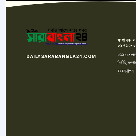
সম্পাদক ও
০১৭১২-০
০১৯১১-৮৮
DAILYSARABANGLA24.COM
নির্বাহি সম
ব্যবস্থাপনা
LOGO