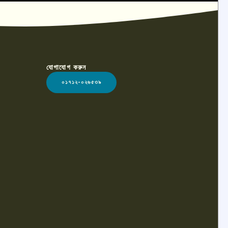
যোগাযোগ করুন
০১৭১২-০২৬৫৩৯