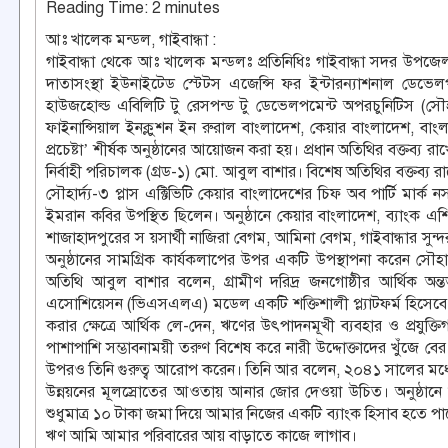
Reading Time:
2
minutes
আঃ খালেক মন্ডল, গাইবান্ধা :
গাইবান্ধা থেকে আঃ খালেক মন্ডলঃ প্রতিনিধিঃ গাইবান্ধা সদর উপ
দাতাসংস্থা ইউনাইটেড স্টেটস এজেন্সি ফর ইন্টারন্যাশনাল ডেভেল
হাউজহোল্ড এবিলিটি টু রেসপন্ড টু ডেভেলপমেন্ট অপরচুনিটিস (সৌহার্
ফাইনান্সিয়াল ইনক্লুশন ইন রুরাল বাংলাদেশ, কেয়ার বাংলাদেশ, বাংল
প্রচেষ্টা’ শীর্ষক অনুষ্ঠানের আয়োজন করা হয়। প্রধান অতিথির বক্তব্য রাখে
নির্বাহী পরিচালক (গ্রড-১) মো. আবুল বাশার। বিশেষ অতিথির বক্তব
সৌহার্দ্য-৩ প্লাস এক্টিভিটি কেয়ার বাংলাদেশের চিফ অব পার্টি মা
ইমরান কবির উপস্থিত ছিলেন। অনুষ্ঠানে কেয়ার বাংলাদেশ, ব্যাংক এশিয়া
শাজাহাদপুরের স য়সার্থী নাজিরা বেগম, আমিনা বেগম, গাইবান্ধার সু
অনুষ্ঠানের সামগ্রিক কার্যকলাপের উপর একটি উপস্থাপনা করেন সৌহার্দ্য
অতিথি আবুল বাশার বলেন, গ্রামীণ দরিদ্র জনগোষ্ঠীর আর্থিক অন্তর্
এসোশিয়েসন (ভিএসএলএ) মডেল একটি শক্তিশালী প্ল্যাটফর্ম হিসেবে কাজ কর
করার ক্ষেত্রে আর্থিক লে-দেন, ঋণের উৎপাদনমূখী ব্যবহার ও প্রযুক্
পাশাপাশি সম্ভাবনাময়ী তরুণ বিশেষ করে নারী উদ্দোক্তাদের খুঁজে 
উপরও তিনি গুরুত্ব আরোপ করেন। তিনি আর বলেন, ২০৪১ সালের মধ্যে প্রধানম
উন্নয়নের মূলস্রোতের আওতায় আনার জোর দেওয়া উচিত। অনুষ্ঠানে ঋ
শুধুমাত্র ১০ টাকা জমা দিয়ে আমার নিজের একটি ব্যাংক হিসাব হতে প
ঋণ আমি আমার পরিবারের আয় বাড়াতে কাজে লাগাব।