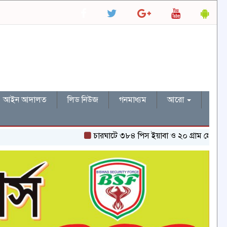
আইন আদালত
লিড নিউজ
গনমাধ্যম
আরো
চারঘাটে ৩৮৪ পিস ইয়াবা ও ২০ গ্রাম হেরোইনসহ একজন গ্