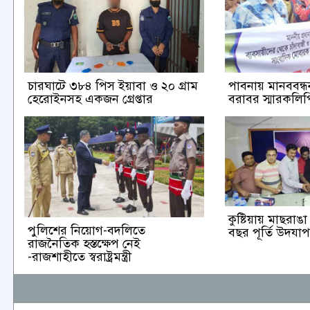
চারঘাটে ৩৮৪ পিস ইয়াবা ও ২০ গ্রাম
পাবনায় মানববন্ধন 
হেরোইনসহ একজন গ্রেপ্তার
বরাবর স্মারকলিপি
কুষ্টিয়ায় মাছরা
পুলিশের নিয়োগ-বদলিতে
বছর পূর্তি উদযা
রাজনৈতিক হস্তক্ষেপ নেই
-রাজশাহীতে স্বরাষ্ট্রমন্ত্রী