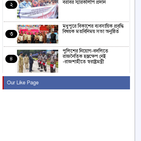
বরাবর স্মারকলিপি প্রদান
২
মধুপুরে বিকাশের ব্যবসায়িক প্রবৃদ্ধি
বিষয়ক মতবিনিময় সভা অনুষ্ঠিত
৩
পুলিশের নিয়োগ-বদলিতে
রাজনৈতিক হস্তক্ষেপ নেই
৪
-রাজশাহীতে স্বরাষ্ট্রমন্ত্রী
কুষ্টিয়ায় মাছরাঙা টেলিভিশনের ১৫
Our Like Page
বছর পূর্তি উদযাপন
৫
সংবাদ সম্মেলনে অভিযোগ অস্বীকার
উদ্দেশ্য প্রণোদিত সংবাদ প্রকাশের
৬
প্রতিবাদ নাজির হাসানের
পাবনার আটঘরিয়ার একদন্তে সিঁধ