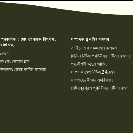
 প্রকাশক : মোঃ মোবারক বিশ্বাস,
সম্পাদক মন্ডলির সদস্য
২৬৫৩৯,
এএইচএম কামরুজ্জামান কামরুল
৮৮৯২
সিনিয়র নিউজ প্রডিউসর, এটিএন বাংলা।
্পাদক মোঃ সোহেল রানা
প্রকৌশলী আব্দুল আলিম,
 সম্পাদকঃ মোছা: কানিজ ফাতেমা
সম্পাদক মেগা নিউজ.24.কম।
ডাঃ শাহেদ ইমরান এমবিবিএস,
গেষ্ট প্রোগ্রাম প্রডিউসর, এটিএন বাংলা।