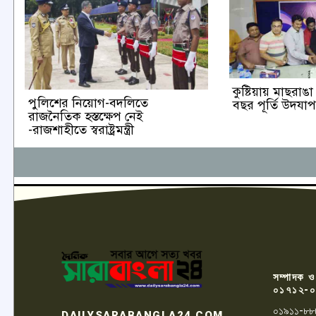
কুষ্টিয়ায় মাছরা
পুলিশের নিয়োগ-বদলিতে
বছর পূর্তি উদযা
রাজনৈতিক হস্তক্ষেপ নেই
-রাজশাহীতে স্বরাষ্ট্রমন্ত্রী
সম্পাদক ও
০১৭১২-০
০১৯১১-৮৮
DAILYSARABANGLA24.COM