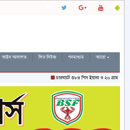
আইন আদালত
লিড নিউজ
গনমাধ্যম
আরো
চারঘাটে ৩৮৪ পিস ইয়াবা ও ২০ গ্রাম হেরোইনসহ একজন