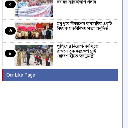
বরাবর স্মারকলিপি প্রদান
২
মধুপুরে বিকাশের ব্যবসায়িক প্রবৃদ্ধি
বিষয়ক মতবিনিময় সভা অনুষ্ঠিত
৩
পুলিশের নিয়োগ-বদলিতে
রাজনৈতিক হস্তক্ষেপ নেই
৪
-রাজশাহীতে স্বরাষ্ট্রমন্ত্রী
কুষ্টিয়ায় মাছরাঙা টেলিভিশনের ১৫
Our Like Page
বছর পূর্তি উদযাপন
৫
সংবাদ সম্মেলনে অভিযোগ অস্বীকার
উদ্দেশ্য প্রণোদিত সংবাদ প্রকাশের
৬
প্রতিবাদ নাজির হাসানের
পাবনার আটঘরিয়ার একদন্তে সিঁধ