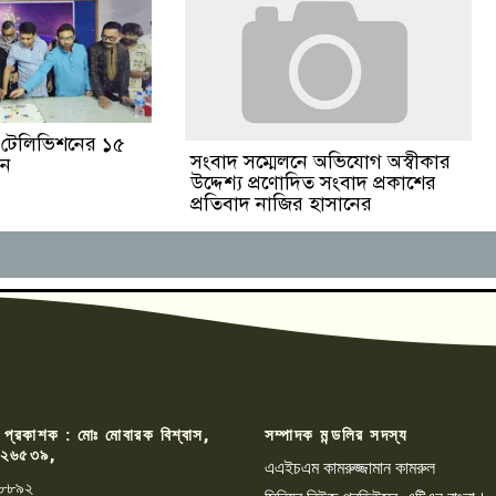
ঙা টেলিভিশনের ১৫
সংবাদ সম্মেলনে অভিযোগ অস্বীকার
পন
উদ্দেশ্য প্রণোদিত সংবাদ প্রকাশের
প্রতিবাদ নাজির হাসানের
 প্রকাশক : মোঃ মোবারক বিশ্বাস,
সম্পাদক মন্ডলির সদস্য
২৬৫৩৯,
এএইচএম কামরুজ্জামান কামরুল
৮৮৯২