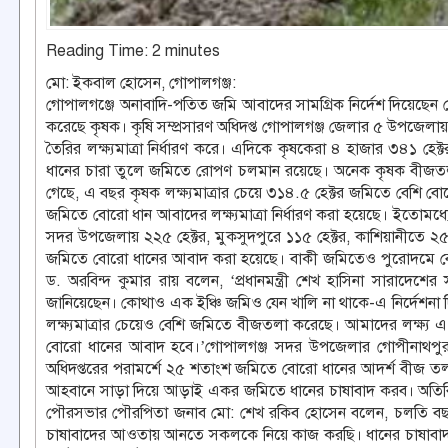
Reading Time:
2
minutes
মো: ইকবাল হোসেন, গোপালগঞ্জ:
গোপালগঞ্জে অনাবাদি-পতিত জমি আবাদের সামগ্রিক নির্দেশ দিয়েছেন
করেছে কৃষক। কৃষি সম্প্রসারণ অধিদপ্ত গোপালগঞ্জ জেলার ৫ উপজেলায়
তৈরির লক্ষ্যমাত্রা নির্ধারণ করে। এদিকে কৃষকেরা ৪ হাজার ৩৪১ হে
ধানের চারা তুলে জমিতে রোপণ চলমান রয়েছে। অনেক কৃষক বীজতলা থ
গেছে, এ বছর কৃষক লক্ষ্যমাত্রার চেয়ে ৩১৪.৫ হেক্টর জমিতে বেশি 
জমিতে বোরো ধান আবাদের লক্ষ্যমাত্রা নির্ধারণ করা হয়েছে। ইতো
সদর উপজেলায় ২২৫ হেক্টর, মুকসুদপুরে ১১৫ হেক্টর, কাশিয়ানীতে ২৫০
জমিতে বোরো ধানের আবাদ করা হয়েছে। বাকী জমিতেও পুরোদমে বো
ড. অরবিন্দ কুমার রায় বলেন, ‘প্রধানমন্ত্রী শেখ হাসিনা সারাদে
জানিয়েছেন। কোথাও এক ইঞ্চি জমিও যেন খালি না থাকে-এ নির্দেশনা দিয়ে
লক্ষ্যমাত্রার চেয়েও বেশি জমিতে বীজতলা করেছে। আমাদের লক্ষ্য এ ব
বোরো ধানের আবাদ হবে।’গোপালগঞ্জ সদর উপজেলার গোপীনাথপুর গ্র
অধিদপ্তরের পরামর্শে ২৫ শতাংশ জমিতে বোরো ধানের আদর্শ বীজ তল
আহবানে সাড়া দিয়ে আড়াই একর জমিতে ধানের চাষাবাদ করব। অতিরিক্ত 
পৌরসভার পৌরপিতা জনাব মো: শেখ রকিব হোসেন বলেন, চলতি বছরে
চাষাবাদের আওতায় আনতে সকলকে নিয়ে কাজ করছি। ধানের চাষাবাদ বৃ