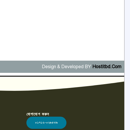
Design & Developed BY
Hostitbd.Com
যোগাযোগ করুন
০১৭১২-০২৬৫৩৯