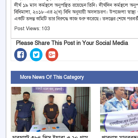
দীর্ঘ ১৯ মাস কর্মস্থলে অনুপস্থিত রয়েছেন তিনি। দীর্ঘদিন কর্মস্থলে অন
বিধিমালা, ২০১৮-এর ২(খ) বিধি অনুযায়ী অসদাচরণ। উপজেলা স্বাস্থ্
একটি তদন্ত কমিটি তার বিরুদ্ধে কাজ শুরু করেছে। তদন্তের শেষে পরবর্তী 
Post Views:
103
Please Share This Post in Your Social Media
More News Of This Category
চারঘাটে ৩৮৪ পিস ইয়াবা ও ২০ গ্রাম
পাবনায় মানববন্ধন 