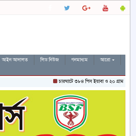
আইন আদালত
লিড নিউজ
গনমাধ্যম
আরো
চারঘাটে ৩৮৪ পিস ইয়াবা ও ২০ গ্রাম হেরোইনসহ একজন গ