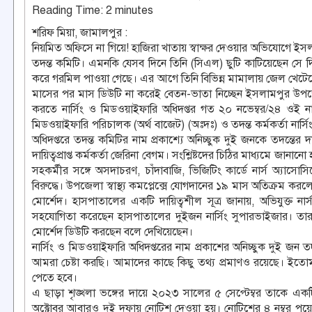
Reading Time:
2
minutes
শরিফ মিয়া, জামালপুর :
নিয়মিত অফিসে না গিয়ে! হাজিরা খাতায় স্বাক্ষর দেওয়ার অভিযোগে ইসলামপ
তদন্ত কমিটি। এমনকি যেসব দিনে তিনি (সিএল) ছুটি কাটিয়েছেন সে দিনের
করে গরমিল পাওয়া গেছে। এর আগে তিনি বিভিন্ন মামালায় জেল খেটেছেন
মাসের পর মাস ডিউটি না করেই বেতন-ভাতা নিচ্ছেন ইসলামপুর উপজেলা স্
করতে নার্সিং ও মিডওয়াইফারি অধিদপ্তর গত ২০ নভেম্বর/২৪ ওই নার্স
মিডওয়াইফারি পরিচালক (অর্থ বাজেট) (অঃদঃ) ও তদন্ত কর্মকর্তা নার্
অধিদপ্তরে তদন্ত কমিটির নাম প্রকাশ্যে অনিচ্ছুক দুই জনকে তদন্তের দ
দায়িত্বপ্রাপ্ত কর্মকর্তা জেরিনা বেগম। সংশ্লিষ্টদের চিঠির মাধ্যমে জান
সহকর্মীর সঙ্গে অসদাচরণ, চাঁদাবাজি, ভিজিটিং কার্ডে নার্স অ্য
বিরুদ্ধে। উপজেলা স্বাস্থ্য কমপ্লেক্সে যোগদানের ১৯ মাস অতিক্রম কর
মোর্শেদ। হাসপাতালের একটি দায়িত্বশীল সূত্র জানায়, অভিযুক্ত নার
সহযোগিতা করেছেন হাসপাতালের দুইজন নার্সিং সুপারভাইজার। তার
মোর্শেদ ডিউটি করছেন বলে দেখিয়েছেন।
নার্সিং ও মিডওয়াইফারি অধিদপ্তরের নাম প্রকাশের অনিচ্ছুক দুই জন 
আমরা চেষ্টা করছি। আমাদের কাছে কিছু তথ্য প্রমাণও রয়েছে। ইতোমধ্
পেতে হবে।
এ ছাড়া শৃঙ্খলা ভঙ্গের দায়ে ২০২৩ সালের ৫ সেপ্টেম্বর তাকে এ
অক্টোবর আবারও দুই দফায় নোটিশ দেওয়া হয়। নোটিশের ৪ নম্বর পয়েন্