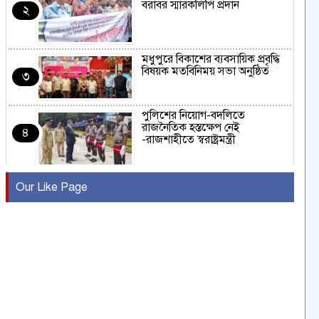
বরাবর স্মারকলিপি প্রদান
২
মধুপুরে বিকাশের ব্যবসায়িক প্রবৃদ্ধি
বিষয়ক মতবিনিময় সভা অনুষ্ঠিত
৩
পুলিশের নিয়োগ-বদলিতে
রাজনৈতিক হস্তক্ষেপ নেই
৪
-রাজশাহীতে স্বরাষ্ট্রমন্ত্রী
কুষ্টিয়ায় মাছরাঙা টেলিভিশনের ১৫
Our Like Page
বছর পূর্তি উদযাপন
৫
সংবাদ সম্মেলনে অভিযোগ অস্বীকার
উদ্দেশ্য প্রণোদিত সংবাদ প্রকাশের
৬
প্রতিবাদ নাজির হাসানের
পাবনার আটঘরিয়ার একদন্তে সিঁধ