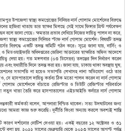
ুর উপজেলা স্বাস্থ্য কমপ্লেক্সের সিনিয়র নার্স গোলাম মোর্শেদের বিরুদ্ধে
 হাজিরা খাতায় তার স্বাক্ষর মিলছে সেই সাথে ফিঙ্গার প্রিন্ট পর্যবেক্ষণ
 বলে জানা গেছে। ক্ষমতার প্রভাব দেখিয়ে নিজের দায়িত্ব পালন না করে,
বাস্থ্য কমপ্লেক্সের সিনিয়র স্টাফ নার্স গোলাম মোর্শেদ। বিষয়টি তদন্ত
ের বিরুদ্ধে একটি তদন্ত কমিটি গঠন করে। সূত্রে জানা যায়, নার্সিং ও
সিং ও মিডওয়াইফারি অধিদপ্তরের জেরিনা আক্তারের স্বাক্ষরিত অফিস আদেশে
ায়িত্ব দেয়া হয়। গত মঙ্গলবার (০৩ ডিসেম্বর) তদন্তের দিন নির্ধারণ করেন
ানো হয় এবং যথারীতি দিনে তদন্ত করা হয়। জানা যায়, ঢাকায় থাকা অবস্থায় ঘুষ,
াসোসিয়েশনের সভাপতি না হয়েও সভাপতি লেখাসহ নানা অভিযোগ ওঠে তার
লেও, সে হাসপাতালে দায়িত্ব কর্তব্য ঠিক মতো পালন করেন না নার্স গোলাম
্স গোলাম মোর্শেদকে বাঁচাতে রেজিস্টার ও ডিউটি রেজিস্টার পরিবর্তনে
া নতুন খাতা তৈরি করে হাসপাতালের এইচআইভি কর্নারে নার্স গোলাম
তদন্তকারী কর্মকর্তা বলেন, আপনারা নিশ্চিত থাকেন। সত্য উদঘাটনের জন্য
যে আমরা কাজ শুরু করেছি। দুর্নীতি কিংবা অন্যায় করলে অবশ্যই শাস্তি
কটি কারণ দর্শানোর নোটিশ দেওয়া হয়। একই বছরের ১২ অক্টোবর ও ৩১
টে বলা হয়, ২০২২ সালের ফেব্রুয়ারি থেকে ২০২৩ সালের আগস্ট পর্যন্ত