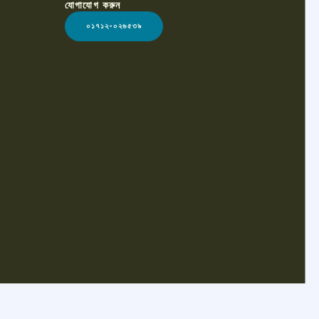
যোগাযোগ করুন
০১৭১২-০২৬৫৩৯