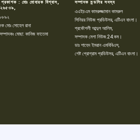
 প্রকাশক : মোঃ মোবারক বিশ্বাস,
সম্পাদক মন্ডলির সদস্য
২৬৫৩৯,
এএইচএম কামরুজ্জামান কামরুল
৮৮৯২
সিনিয়র নিউজ প্রডিউসর, এটিএন বাংলা।
্পাদক মোঃ সোহেল রানা
প্রকৌশলী আব্দুল আলিম,
 সম্পাদকঃ মোছা: কানিজ ফাতেমা
সম্পাদক মেগা নিউজ.24.কম।
ডাঃ শাহেদ ইমরান এমবিবিএস,
গেষ্ট প্রোগ্রাম প্রডিউসর, এটিএন বাংলা।
©2024. | Designed By: Frilix |