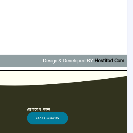
Design & Developed BY
Hostitbd.Com
যোগাযোগ করুন
০১৭১২-০২৬৫৩৯