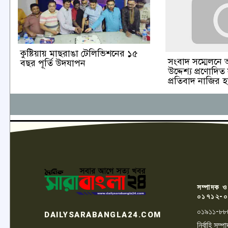
কুষ্টিয়ায় মাছরাঙা টেলিভিশনের ১৫
সংবাদ সম্মেলনে 
বছর পূর্তি উদযাপন
উদ্দেশ্য প্রণোদিত
প্রতিবাদ নাজির 
সম্পাদক ও
০১৭১২-০
০১৯১১-৮৮
DAILYSARABANGLA24.COM
নির্বাহি সম