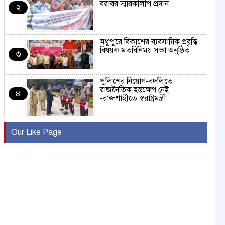
বরাবর স্মারকলিপি প্রদান
২
মধুপুরে বিকাশের ব্যবসায়িক প্রবৃদ্ধি
বিষয়ক মতবিনিময় সভা অনুষ্ঠিত
৩
পুলিশের নিয়োগ-বদলিতে
রাজনৈতিক হস্তক্ষেপ নেই
৪
-রাজশাহীতে স্বরাষ্ট্রমন্ত্রী
কুষ্টিয়ায় মাছরাঙা টেলিভিশনের ১৫
Our Like Page
বছর পূর্তি উদযাপন
৫
সংবাদ সম্মেলনে অভিযোগ অস্বীকার
উদ্দেশ্য প্রণোদিত সংবাদ প্রকাশের
৬
প্রতিবাদ নাজির হাসানের
পাবনার আটঘরিয়ার একদন্তে সিঁধ