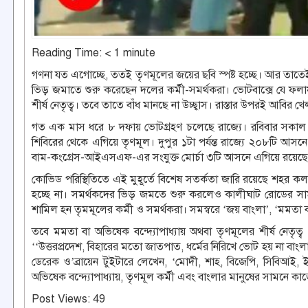
Reading Time:
< 1
minute
গণনা যত এগোচ্ছে, ততই তৃণমূলের জয়ের ছবি স্পষ্ট হচ্ছে। আর তাতেই উ
ভিড় জমাতে শুরু করেছেন দলের কর্মী-সমর্থকরা। ভোটবাক্সে যে ফলা
শীর্ষ নেতৃত্ব। তবে তাতে বাঁধ মানছে না উচ্ছ্বাস। রাস্তার উপরই আবির
গত এক মাস ধরে ৮ দফায় ভোটগ্রহণ চলেছে রাজ্যে। রবিবার সকাল 
শিবিরের থেকে এগিয়ে তৃণমূল। দুপুর ১টা পর্যন্ত রাজ্যে ২০৮টি আ
বাম-কংগ্রেস-আইএসএফ-এর সংযুক্ত মোর্চা ৩টি আসনে এগিয়ে রয়েছে
কোভিড পরিস্থিতিতে এই মুহূর্তে বিশেষ সতর্কতা জারি রয়েছে শহর 
হচ্ছে না। সমর্থকদের ভিড় জমতে শুরু করলেও কালীঘাট রোডের
শামিল হন তৃমমূলের কর্মী ও সমর্থকরা। সমস্বরে ‘জয় বাংলা’, ‘মমতা বন্
তবে মমতা বা অভিষেক বন্দ্যোপাধ্যায় অথবা তৃণমূলের শীর্ষ নেতৃত্ব এ
‘‘উত্তরপ্রদেশ, বিহারের মতো জাতপাত, ধর্মের নিরিখে ভোট হয় না ব
ডেরেক ও’ব্রায়েন টুইটারে লেখেন, ‘মোদী, শাহ, বিজেপি, সিবিআই, ইড
অভিষেক বন্দ্যোপাধ্যায়, তৃণমূল কর্মী এবং বাংলার মানুষের সামনে ক
Post Views:
49