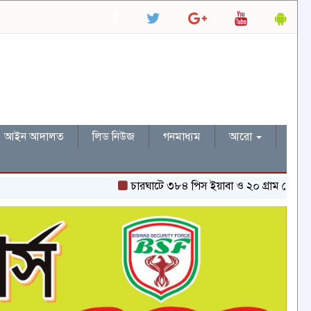
আইন আদালত
লিড নিউজ
গনমাধ্যম
আরো
চারঘাটে ৩৮৪ পিস ইয়াবা ও ২০ গ্রাম হেরোইনসহ একজন গ্