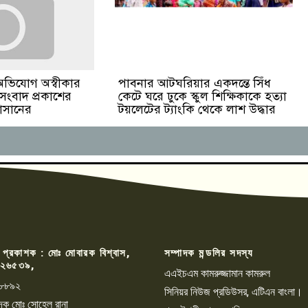
পাবনার আটঘরিয়ার একদন্তে সিঁধ
অভিযোগ অস্বীকার
কেটে ঘরে ঢুকে স্কুল শিক্ষিকাকে হত্যা
 সংবাদ প্রকাশের
টয়লেটের ট্যাংকি থেকে লাশ উদ্ধার
হাসানের
 প্রকাশক : মোঃ মোবারক বিশ্বাস,
সম্পাদক মন্ডলির সদস্য
২৬৫৩৯,
এএইচএম কামরুজ্জামান কামরুল
৮৮৯২
সিনিয়র নিউজ প্রডিউসর, এটিএন বাংলা।
্পাদক মোঃ সোহেল রানা