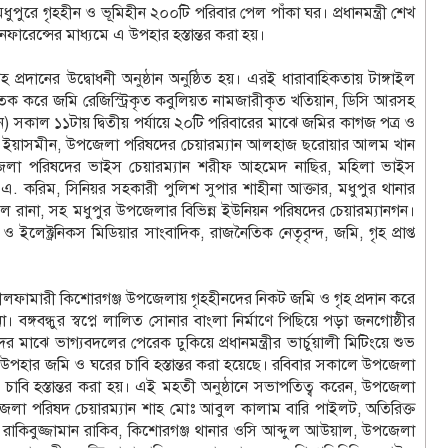
পুরে গৃহহীন ও ভূমিহীন ২০০টি পরিবার পেল পাঁকা ঘর। প্রধানমন্ত্রী শেখ
ারেন্সের মাধ্যমে এ উপহার হস্তান্তর করা হয়।
দানের উদ্বোধনী অনুষ্ঠান অনুষ্ঠিত হয়। এরই ধারাবাহিকতায় টাঙ্গাইল
শতক করে জমি রেজিস্ট্রিকৃত কবুলিয়ত নামজারীকৃত খতিয়ান, ডিসি আরসহ
) সকাল ১১টায় দ্বিতীয় পর্যায়ে ২০টি পরিবারের মাঝে জমির কাগজ পত্র ও
শামীমা ইয়াসমীন, উপজেলা পরিষদের চেয়ারম্যান আলহাজ ছরোয়ার আলম খান
েলা পরিষদের ভাইস চেয়ারম্যান শরীফ আহমেদ নাছির, মহিলা ভাইস
এ. করিম, সিনিয়র সহকারী পুলিশ সুপার শাহীনা আক্তার, মধুপুর থানার
জীব আল রানা, সহ মধুপুর উপজেলার বিভিন্ন ইউনিয়ন পরিষদের চেয়ারম্যানগন।
ও ইলেক্ট্রনিকস মিডিয়ার সাংবাদিক, রাজনৈতিক নেতৃবৃন্দ, জমি, গৃহ প্রাপ্ত
 নীলফামারী কিশোরগঞ্জ উপজেলায় গৃহহীনদের নিকট জমি ও গৃহ প্রদান করে
। বঙ্গবন্ধুর স্বপ্নে লালিত সোনার বাংলা নির্মাণে পিছিয়ে পড়া জনগোষ্ঠীর
ের মাঝে ভাগ্যবদলের পেরেক ঢুকিয়ে প্রধানমন্ত্রীর ভার্চুয়ালী মিটিংয়ে শুভ
ত্রীর উপহার জমি ও ঘরের চাবি হস্তান্তর করা হয়েছে। রবিবার সকালে উপজেলা
ি হস্তান্তর করা হয়। এই মহতী অনুষ্ঠানে সভাপতিত্ব করেন, উপজেলা
েলা পরিষদ চেয়ারম্যান শাহ মোঃ আবুল কালাম বারি পাইলট, অতিরিক্ত
রাকিবুজ্জামান রাকিব, কিশোরগঞ্জ থানার ওসি আব্দুল আউয়াল, উপজেলা