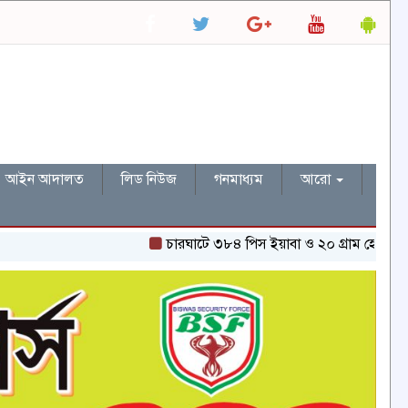
আইন আদালত
লিড নিউজ
গনমাধ্যম
আরো
চারঘাটে ৩৮৪ পিস ইয়াবা ও ২০ গ্রাম হেরোইনসহ একজন গ