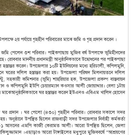
পলক্ষে ২য় পর্যায়ে গৃহহীন পরিবারের মাঝে জমি ও গৃহ প্রদান করেন ।
 সহ জমি পেলেন ৩শ পরিবার। পাইকগাছায় মুজিব বর্ষ উপলক্ষে ভূমিহীনদের
য়েছে। রোববার মাননীয় প্রধানমন্ত্রী আনুষ্ঠানিকভাবে উদ্বোধনের পর পাইকগাছা
হস্তান্তর করেন। উপজেলার ১০টি ইউনিয়নের মধ্যে হরিঢালী, কপিলমুনি,
য়নে ঘরের দলিল হস্তান্তর করা হয়। উপজেলা পরিষদ মিলনায়তনে দলিল
্টু, সহকারী কমিশনার (ভূমি) শাহরিয়ার হক, উপজেলা প্রকল্প বাস্তবায়ন
ামান ও কপিলমুনি ইউপি চেয়ারম্যান কওসার আলী জোয়াদ্দার। বেলা ১টায়
রের মাঝেআনুষ্ঠানিকভাবে ঘর হস্তান্তর করেন ইউএনও এবিএম খালিদ হোসেন
নদের ঘর প্রদান । ঘর পেলো (৪৩০) গৃহহীন পরিবার। রোববার সকালে সদর
। অনুষ্ঠানে উপস্থিত ছিলেন রাজবাড়ী সদর উপজেলার নির্বাহী কর্মকর্তা
াড়ী-১ আসনের এমপি কাজী কেরামত আলী। আরো উপস্থিত ছিলেন, জেলা
িলুজ্জামান ।এছাড়াও আরো টাঙ্গাইলের মধুপুরে মুজিববর্ষে “আশ্রয়ণের