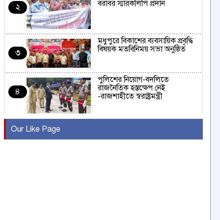
বরাবর স্মারকলিপি প্রদান
২
মধুপুরে বিকাশের ব্যবসায়িক প্রবৃদ্ধি
বিষয়ক মতবিনিময় সভা অনুষ্ঠিত
৩
পুলিশের নিয়োগ-বদলিতে
রাজনৈতিক হস্তক্ষেপ নেই
৪
-রাজশাহীতে স্বরাষ্ট্রমন্ত্রী
কুষ্টিয়ায় মাছরাঙা টেলিভিশনের ১৫
Our Like Page
বছর পূর্তি উদযাপন
৫
সংবাদ সম্মেলনে অভিযোগ অস্বীকার
উদ্দেশ্য প্রণোদিত সংবাদ প্রকাশের
৬
প্রতিবাদ নাজির হাসানের
পাবনার আটঘরিয়ার একদন্তে সিঁধ