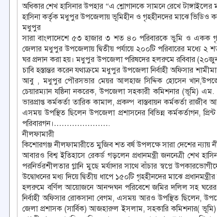
অধিকার শেখ হাসিনার উপহার “এ শ্লোগানকে সামনে রেখে টাঙ্গাইলের মধু
হাসিনা কর্তৃক মধুপুর উপজেলায় ভূমিহীন ও গৃহহীনদের মাঝে ভিডিও কনফ
মধুপুর
সারা বাংলাদেশে ৫৩ হাজার ৩ শত ৪০ পরিবারকে ভুমি ও একক গৃহ প্র
জেলার মধুপুর উপজেলায় দ্বিতীয় পর্যায়ে ২০০টি পরিবারের মধ্যে ২ 
ঘর প্রদান করা হয়। মধুপুর উপজেলা পরিষদের হলরুমে রবিবার (২০জুন
চাবি হস্তান্তর করেন যথাক্রমে মধুপুর উপজেলা নির্বাহী অফিসার 
আবু , মধুপুর পৌরসভার মেয়র আলহাজ সিদ্দিক হোসেন খান,উপজ
চেয়ারম্যান যষ্ঠিনা নকরেক, উপজেলা সহকারী কমিশনার (ভূমি) এম. 
ভারপ্রাপ্ত কর্মকর্তা তারিক কামাল, প্রকল্প বাস্তবায়ন কর্মকর্তা রা
এসময় উপস্থিত ছিলেন উপজেলা প্রশাসনের বিভিন্ন কর্মকর্তাগন, প্রিন্ট 
পরিবারগন।………………….
নীলফামারী
কিশোরগঞ্জ নীলফামারীতে মুজিব শত বর্ষ উপলক্ষে সারা দেশের ন্যায়
আবারও বিশ্ব ইতিহাসে রেকর্ড গড়লেন প্রধানমন্ত্রী জননেত্রী শেখ হাসিনা
পরনির্ভরশীলতার গ্লানি মুছে মর্যাদার সাথে বাঁচার স্বপ্নে উপকারভোগীদ
উদ্বোধনের মধ্য দিয়ে দ্বিতীয় ধাপে ১৫০টি গৃহহীনদের মাঝে প্রধানমন্
হলরুমে বর্ণিল আয়োজনে আনন্দঘন পরিবেশে জমির দলিল সহ ঘরের চাব
নির্বাহী অফিসার রোকসানা বেগম, এসময় আরও উপস্থিত ছিলেন, উপজ
জেলা প্রশাসক (সার্বিক) আজহারুল ইসলাম, সহকারি কমিশনার( ভূমি) 