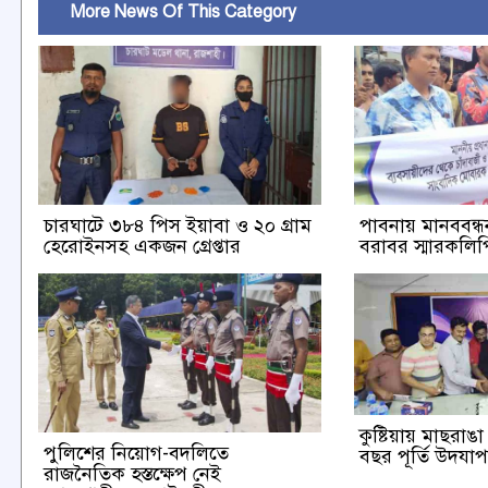
More News Of This Category
চারঘাটে ৩৮৪ পিস ইয়াবা ও ২০ গ্রাম
পাবনায় মানববন্ধন 
হেরোইনসহ একজন গ্রেপ্তার
বরাবর স্মারকলিপি
কুষ্টিয়ায় মাছরা
পুলিশের নিয়োগ-বদলিতে
বছর পূর্তি উদযা
রাজনৈতিক হস্তক্ষেপ নেই