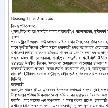
Reading Time:
3
minutes
নিজস্ব প্রতিবেদক:
খুলনা,কিশোরগঞ্জে,টাঙ্গাইল,বাঘায়,রাজবাড়ী,ও পাইকগাছায়, মুজিববর্ষ উ
খুলনা
প্রধানমন্ত্রীর উদ্বোধনে পাইকগাছায় মজিব বর্যের উপহারের রঙিন ঘর
মাঝে তৃতীয় লিঙ্গের ৩টিসহ মাঝে প্রধানমন্ত্রী প্রদত্ত ঘর উপহার দেয়া হ
উপজেলা নির্বাহী অফিসার এবিএম খালিদ হোসেন সিদ্দিকী ঘর ও দলিল 
লস্কর, চাঁদখালী, সোলাদানা, গদাইপুর, রাড়ুলী ও গড়ইখালী ইউনি
হস্তান্তরের উপস্থিত ছিলেন, উপজেলা চেয়ারম্যান আনোয়ার ইকবাল মন
কর্মকর্তা ইমরুল কায়েস, লস্কর ইউপি চেয়ারম্যান কে,এম, আরিফুজ্জ
হরিঢালী ইউনিয়নের গোলাবাড়ীস্থ ভূমিহীন তৃতীয় লিঙ্গের ৩টি পরিবা
সিদ্দিকী ।
রাজবাড়ী
এছাড়াও রাজবাড়ীতে মুজিববর্ষ উপলক্ষে প্রধানমন্ত্রীর দেয়া গৃহহী
উপজেলার পরিষদ মিলনায়তনে এ জমি ও ঘর হস্তান্তরের উদ্বোধন করা হয়
ফাহমি। মোঃ সায়েফ এর সঞ্চলনায় এ সময় বক্তব্য রাখেন, রাজব
প্রশাসক ডিসি দিলসাদ বেগম, এবং রাজবাড়ী পুলিশ সুপার এম এম শাক