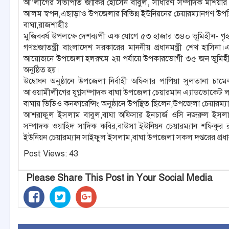
আ’লীগের সভাপতি জাকির হোসেন বাবুল, সাধারণ সম্পাদক মশিয়ার রহমা
আলম স্বপন,এছাড়াও উপজেলার বিভিন্ন ইউনিয়নের চেয়ারম্যানগণ উপস
বাঘা,রাজশাহীঃ
মুজিববর্ষ উপলক্ষে দেশব‍্যপী এক যোগে ৫৩ হাজার ৩৪০ ভূমিহীন- গৃহহ
গণপ্রজাতন্ত্রী বাংলাদেশ সরকারের মাননীয় প্রধানমন্ত্রী শেখ হাস
আয়োজনে উপজেলা হলরুমে ২য় পর্যায়ে উপকারভোগী ৩৫ জন ভূমিহীন ও গৃ
অনুষ্ঠিত হয়।
উদ্বোধন অনুষ্ঠানে উপজেলা নির্বাহী অফিসার পাপিয়া সুলতানা চাম
আওয়ামীলীগের যূগ্নসম্পাদক বাঘা উপজেলা চেয়ারমান এ‍্যাডভোকেট লা
বাঘায় ভিডিও কনফারেন্সিং অনুষ্ঠানে উপস্থিত ছিলেন,উপজেলা চেয়ারম
আশরাফুল ইসলাম বাবুল,বাঘা অফিসার ইনচার্জ ওসি নজরুল ইসলাম
সম্পাদক ওয়াহিদ সাদিক কবির,বাউসা ইউনিয়ন চেয়ারম‍্যান শফিকুর 
ইউনিয়ন চেয়ারম‍্যান সাইফুল ইসলাম,বাঘা উপজেলা সকল দপ্তরের প্রধান 
Post Views:
43
Please Share This Post in Your Social Media