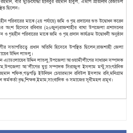
ন, বীর মুক্তিযোদ্ধা হাবিবুর রহমান হাবুল, এমপি প্রতিনিধি রেজাউল
্থিত ছিলেন।
ীন পরিবারের মাঝে (২য় পর্যায়ে) জমি ও গৃহ প্রদানের শুভ উদ্বোধন করেন
িনা।এর অংশ হিসেবে রবিবার (২০জুন)রাজশাহীর বাঘা উপজেলা প্রশাসনের
হহীন পরিবারের মাঝে জমি ও গৃহ প্রদান কার্যক্রম উদ্বোধনী অনুষ্ঠান
েলীর সভাপতিত্বে প্রধান অতিথি হিসেবে উপস্থিত ছিলেন,রাজশাহী জেলা
য়েব উদ্দিন লাভলু।
‍্যান এ‍্যাডঃলায়েব উদ্দিন লাভলু,উপজেলা আওয়ামীলীগের সাধারন সম্পাদক
,উপজেলা আ’লীগের যুগ্ন সম্পাদক সিরাজুল ইসলাম মন্টু,সাংগঠনিক
রহমান শফিক,গড়গড়ি ইউনিয়ন চেয়ারম‍্যান রবিউল ইসলাম রবি,মনিগ্রাম
কর্মকর্তা বৃদ্ধ,শিক্ষক,ইমাম,সাংবাদিক ও সমাজের সূধীমহল প্রমূখ।