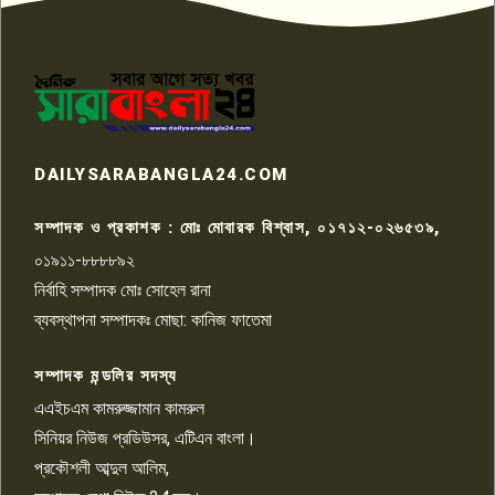
পাবনার আটঘরিয়ার একদন্তে সিঁধ
কেটে ঘরে ঢুকে স্কুল শিক্ষিকাকে হত্যা
৭
টয়লেটের ট্যাংকি থেকে লাশ উদ্ধার
রাজশাহীতে সন্ত্রাসী হামলায় গুরুতর
DAILYSARABANGLA24.COM
আহত সাংবাদিক সম্রাট, হাসপাতালে
৮
চিকিৎসাধীন
সম্পাদক ও প্রকাশক : মোঃ মোবারক বিশ্বাস, ০১৭১২-০২৬৫৩৯,
০১৯১১-৮৮৮৮৯২
পাবনা জেলা জাসাসের আহবায়ক
নির্বাহি সম্পাদক মোঃ সোহেল রানা
খালেদ হোসেন পরাগের বিরুদ্ধে
৯
চাঁদাবাজি ও হয়রানির অভিযোগ
ব্যবস্থাপনা সম্পাদকঃ মোছা: কানিজ ফাতেমা
সম্পাদক মন্ডলির সদস্য
বিশ্বের সঙ্গে শিক্ষার্থীদের সংযোগ গড়ে
তুলতে হবে: শিমুল বিশ্বাস
এএইচএম কামরুজ্জামান কামরুল
১০
সিনিয়র নিউজ প্রডিউসর, এটিএন বাংলা।
প্রকৌশলী আব্দুল আলিম,