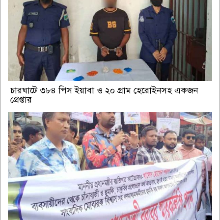
চারঘাটে ৩৮৪ পিস ইয়াবা ও ২০ গ্রাম হেরোইনসহ একজন
গ্রেপ্তার