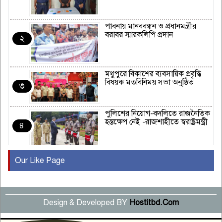
পাবনায় মানববন্ধন ও প্রধানমন্ত্রীর
বরাবর স্মারকলিপি প্রদান
২
মধুপুরে বিকাশের ব্যবসায়িক প্রবৃদ্ধি
বিষয়ক মতবিনিময় সভা অনুষ্ঠিত
৩
পুলিশের নিয়োগ-বদলিতে রাজনৈতিক
হস্তক্ষেপ নেই -রাজশাহীতে স্বরাষ্ট্রমন্ত্রী
৪
Our Like Page
কুষ্টিয়ায় মাছরাঙা টেলিভিশনের ১৫
বছর পূর্তি উদযাপন
৫
Design & Developed BY
Hostitbd.Com
সংবাদ সম্মেলনে অভিযোগ অস্বীকার
উদ্দেশ্য প্রণোদিত সংবাদ প্রকাশের
৬
প্রতিবাদ নাজির হাসানের