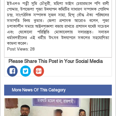
ইউএনও পত্নী সুমি চৌধুরী, মহিলা ভাইস চেয়ারম্যান পপি রানী
পোদ্দার, উপজেলা পূজা উদযাপন কমিটির সাধারণ সম্পাদক গোবিন্দ
চন্দ্র, সাংগঠনিক সম্পাদক সুজন সাহা, হিন্দু বৌদ্ধ ঐক্য পরিষদের
সভাপতি বিনয় কুমার। জেলা প্রশাসক আরোও বলেন, পূজা
চলাকালীন সময়ে আইনশৃঙ্খলা বজায় রাখতে প্রশাসন যথেষ্ট সচেতন
এবং যেকোনো পরিস্থিতি মোকাবেলায় সদাপ্রস্তুত। সনাতন
ধর্মাবলম্বীদের এই ধর্মীয় উৎসব উদযাপনে সকলের সহযোগিতা
কামনা করেন।
Post Views:
28
Please Share This Post in Your Social Media
More News Of This Category