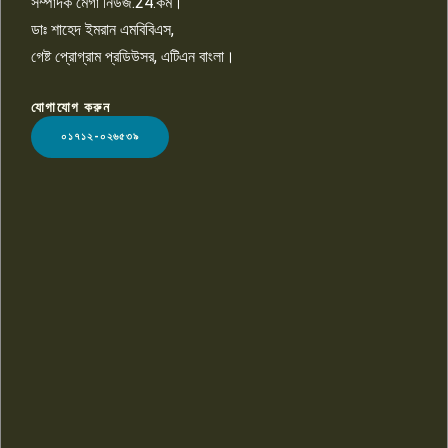
সম্পাদক মেগা নিউজ.24.কম।
ডাঃ শাহেদ ইমরান এমবিবিএস,
গেষ্ট প্রোগ্রাম প্রডিউসর, এটিএন বাংলা।
যোগাযোগ করুন
LOGO
০১৭১২-০২৬৫৩৯