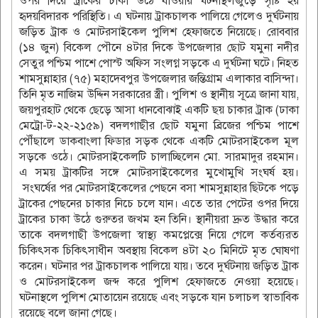
ওপর দিয়ে ট্রাকের চাকা উঠে যাওয়ায় ঘটনাস্থলজুড়ে সৃষ্টি হয়
হৃদয়বিদারক পরিস্থিতি। এ ঘটনায় ট্রাকচালক পালিয়ে গেলেও দুর্ঘটনায়
জড়িত ট্রাক ও মোটরসাইকেল পুলিশ হেফাজতে নিয়েছে। রোববার
(১৪ জুন) বিকেল পৌনে ৪টার দিকে উপজেলার ছোট যমুনা নদীর
সেতুর পশ্চিম পাশে পোস্ট অফিস সংলগ্ন সড়কে এ দুর্ঘটনা ঘটে। নিহত
শামসুন্নাহার (৭৫) মহাদেবপুর উপজেলার জন্তিগ্রাম এলাকার বাসিন্দা।
তিনি মৃত নাজিম উদ্দিন সরকারের স্ত্রী। পুলিশ ও স্থানীয় সূত্রে জানা যায়,
জয়পুরহাট থেকে ছেড়ে আসা ধানবোঝাই একটি ছয় চাকার ট্রাক (ঢাকা
মেট্রো-ট-২২-২১৫৯) বদলগাছীর ছোট যমুনা ব্রিজের পশ্চিম পাশে
পৌঁছালে ডাকবাংলা ফিডার সড়ক থেকে একটি মোটরসাইকেল মূল
সড়কে ওঠে। মোটরসাইকেলটি চালাচ্ছিলেন মো. সারমাদুর রহমান।
এ সময় ট্রাকটির সঙ্গে মোটরসাইকেলের মুখোমুখি সংঘর্ষ হয়।
সংঘর্ষের পর মোটরসাইকেলের পেছনে বসা শামসুন্নাহার ছিটকে পড়ে
ট্রাকের পেছনের চাকার নিচে চলে যান। এতে তার পেটের ওপর দিয়ে
ট্রাকের চাকা উঠে গুরুতর জখম হন তিনি। স্থানীয়রা দ্রুত উদ্ধার করে
তাকে বদলগাছী উপজেলা স্বাস্থ্য কমপ্লেক্সে নিয়ে গেলে কর্তব্যরত
চিকিৎসক চিকিৎসাধীন অবস্থায় বিকেল ৪টা ২০ মিনিটে মৃত ঘোষণা
করেন। ঘটনার পর ট্রাকচালক পালিয়ে যায়। তবে দুর্ঘটনায় জড়িত ট্রাক
ও মোটরসাইকেল জব্দ করে পুলিশ হেফাজতে নেওয়া হয়েছে।
ঘটনাস্থলে পুলিশ মোতায়েন রয়েছে এবং সড়কে যান চলাচল স্বাভাবিক
রয়েছে বলে জানা গেছে।