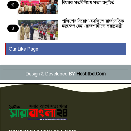
বিষয়ক মতবিনিময় সভা অনুষ্ঠিত
৩
পুলিশের নিয়োগ-বদলিতে রাজনৈতিক
হস্তক্ষেপ নেই -রাজশাহীতে স্বরাষ্ট্রমন্ত্রী
৪
Our Like Page
কুষ্টিয়ায় মাছরাঙা টেলিভিশনের ১৫
বছর পূর্তি উদযাপন
৫
Design & Developed BY
Hostitbd.Com
সংবাদ সম্মেলনে অভিযোগ অস্বীকার
উদ্দেশ্য প্রণোদিত সংবাদ প্রকাশের
৬
প্রতিবাদ নাজির হাসানের
পাবনার আটঘরিয়ার একদন্তে সিঁধ
কেটে ঘরে ঢুকে স্কুল শিক্ষিকাকে হত্যা
৭
টয়লেটের ট্যাংকি থেকে লাশ উদ্ধার
রাজশাহীতে সন্ত্রাসী হামলায় গুরুতর