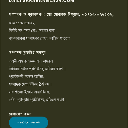
DAILYSARABANGLA24.COM
আহত সাংবাদিক সম্রাট, হাসপাতালে
৮
চিকিৎসাধীন
সম্পাদক ও প্রকাশক : মোঃ মোবারক বিশ্বাস, ০১৭১২-০২৬৫৩৯,
০১৯১১-৮৮৮৮৯২
পাবনা জেলা জাসাসের আহবায়ক
নির্বাহি সম্পাদক মোঃ সোহেল রানা
খালেদ হোসেন পরাগের বিরুদ্ধে
৯
চাঁদাবাজি ও হয়রানির অভিযোগ
ব্যবস্থাপনা সম্পাদকঃ মোছা: কানিজ ফাতেমা
সম্পাদক মন্ডলির সদস্য
বিশ্বের সঙ্গে শিক্ষার্থীদের সংযোগ গড়ে
তুলতে হবে: শিমুল বিশ্বাস
এএইচএম কামরুজ্জামান কামরুল
১০
সিনিয়র নিউজ প্রডিউসর, এটিএন বাংলা।
প্রকৌশলী আব্দুল আলিম,
সম্পাদক মেগা নিউজ.24.কম।
ডাঃ শাহেদ ইমরান এমবিবিএস,
গেষ্ট প্রোগ্রাম প্রডিউসর, এটিএন বাংলা।
যোগাযোগ করুন
LOGO
০১৭১২-০২৬৫৩৯