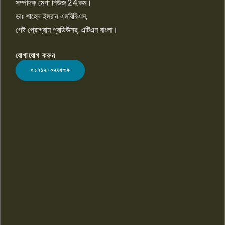
সম্পাদক মেগা নিউজ.24.কম।
ডাঃ শাহেদ ইমরান এমবিবিএস,
গেষ্ট প্রোগ্রাম প্রডিউসর, এটিএন বাংলা।
যোগাযোগ করুন
LOGO
০১৭১২-০২৬৫৩৯