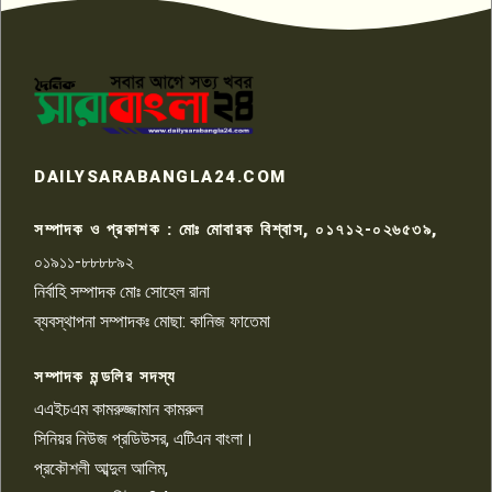
প্রতিবাদ নাজির হাসানের
পাবনার আটঘরিয়ার একদন্তে সিঁধ
কেটে ঘরে ঢুকে স্কুল শিক্ষিকাকে হত্যা
৭
টয়লেটের ট্যাংকি থেকে লাশ উদ্ধার
রাজশাহীতে সন্ত্রাসী হামলায় গুরুতর
DAILYSARABANGLA24.COM
আহত সাংবাদিক সম্রাট, হাসপাতালে
৮
চিকিৎসাধীন
সম্পাদক ও প্রকাশক : মোঃ মোবারক বিশ্বাস, ০১৭১২-০২৬৫৩৯,
০১৯১১-৮৮৮৮৯২
পাবনা জেলা জাসাসের আহবায়ক
নির্বাহি সম্পাদক মোঃ সোহেল রানা
খালেদ হোসেন পরাগের বিরুদ্ধে
৯
চাঁদাবাজি ও হয়রানির অভিযোগ
ব্যবস্থাপনা সম্পাদকঃ মোছা: কানিজ ফাতেমা
সম্পাদক মন্ডলির সদস্য
বিশ্বের সঙ্গে শিক্ষার্থীদের সংযোগ গড়ে
তুলতে হবে: শিমুল বিশ্বাস
এএইচএম কামরুজ্জামান কামরুল
১০
সিনিয়র নিউজ প্রডিউসর, এটিএন বাংলা।
প্রকৌশলী আব্দুল আলিম,