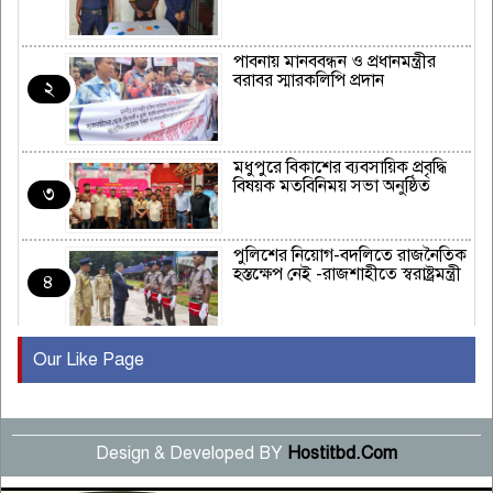
পাবনায় মানববন্ধন ও প্রধানমন্ত্রীর
বরাবর স্মারকলিপি প্রদান
২
মধুপুরে বিকাশের ব্যবসায়িক প্রবৃদ্ধি
বিষয়ক মতবিনিময় সভা অনুষ্ঠিত
৩
পুলিশের নিয়োগ-বদলিতে রাজনৈতিক
হস্তক্ষেপ নেই -রাজশাহীতে স্বরাষ্ট্রমন্ত্রী
৪
Our Like Page
কুষ্টিয়ায় মাছরাঙা টেলিভিশনের ১৫
বছর পূর্তি উদযাপন
৫
Design & Developed BY
Hostitbd.Com
সংবাদ সম্মেলনে অভিযোগ অস্বীকার
উদ্দেশ্য প্রণোদিত সংবাদ প্রকাশের
৬