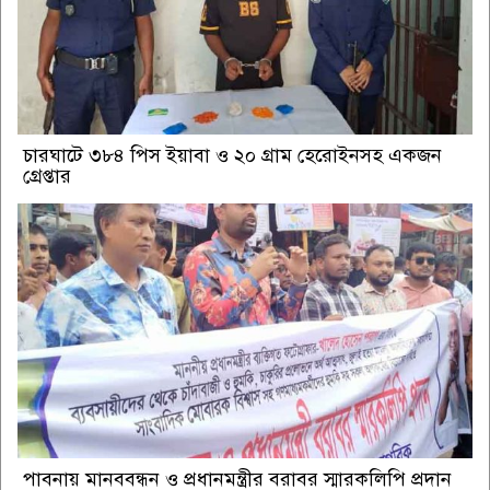
চারঘাটে ৩৮৪ পিস ইয়াবা ও ২০ গ্রাম হেরোইনসহ একজন
গ্রেপ্তার
পাবনায় মানববন্ধন ও প্রধানমন্ত্রীর বরাবর স্মারকলিপি প্রদান