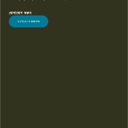
যোগাযোগ করুন
LOGO
০১৭১২-০২৬৫৩৯