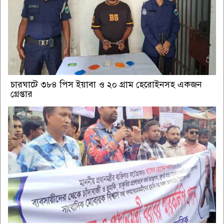
চারঘাটে ৩৮৪ পিস ইয়াবা ও ২০ গ্রাম হেরোইনসহ একজন
গ্রেপ্তার