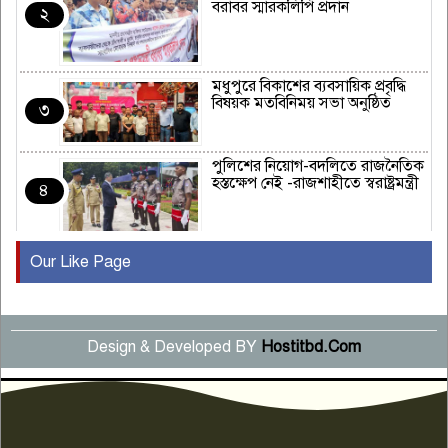
বরাবর স্মারকলিপি প্রদান
২
মধুপুরে বিকাশের ব্যবসায়িক প্রবৃদ্ধি
বিষয়ক মতবিনিময় সভা অনুষ্ঠিত
৩
পুলিশের নিয়োগ-বদলিতে রাজনৈতিক
হস্তক্ষেপ নেই -রাজশাহীতে স্বরাষ্ট্রমন্ত্রী
৪
Our Like Page
কুষ্টিয়ায় মাছরাঙা টেলিভিশনের ১৫
বছর পূর্তি উদযাপন
৫
Design & Developed BY
Hostitbd.Com
সংবাদ সম্মেলনে অভিযোগ অস্বীকার
উদ্দেশ্য প্রণোদিত সংবাদ প্রকাশের
৬
প্রতিবাদ নাজির হাসানের
পাবনার আটঘরিয়ার একদন্তে সিঁধ