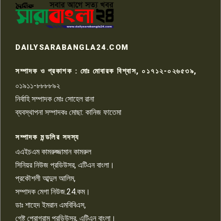
কেটে ঘরে ঢুকে স্কুল শিক্ষিকাকে হত্যা
৭
টয়লেটের ট্যাংকি থেকে লাশ উদ্ধার
রাজশাহীতে সন্ত্রাসী হামলায় গুরুতর
DAILYSARABANGLA24.COM
আহত সাংবাদিক সম্রাট, হাসপাতালে
৮
চিকিৎসাধীন
সম্পাদক ও প্রকাশক : মোঃ মোবারক বিশ্বাস, ০১৭১২-০২৬৫৩৯,
০১৯১১-৮৮৮৮৯২
পাবনা জেলা জাসাসের আহবায়ক
নির্বাহি সম্পাদক মোঃ সোহেল রানা
খালেদ হোসেন পরাগের বিরুদ্ধে
৯
চাঁদাবাজি ও হয়রানির অভিযোগ
ব্যবস্থাপনা সম্পাদকঃ মোছা: কানিজ ফাতেমা
সম্পাদক মন্ডলির সদস্য
বিশ্বের সঙ্গে শিক্ষার্থীদের সংযোগ গড়ে
তুলতে হবে: শিমুল বিশ্বাস
এএইচএম কামরুজ্জামান কামরুল
১০
সিনিয়র নিউজ প্রডিউসর, এটিএন বাংলা।
প্রকৌশলী আব্দুল আলিম,
সম্পাদক মেগা নিউজ.24.কম।
ডাঃ শাহেদ ইমরান এমবিবিএস,
গেষ্ট প্রোগ্রাম প্রডিউসর, এটিএন বাংলা।