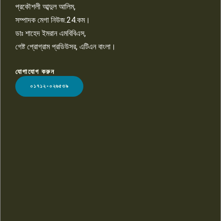
প্রকৌশলী আব্দুল আলিম,
সম্পাদক মেগা নিউজ.24.কম।
ডাঃ শাহেদ ইমরান এমবিবিএস,
গেষ্ট প্রোগ্রাম প্রডিউসর, এটিএন বাংলা।
যোগাযোগ করুন
LOGO
০১৭১২-০২৬৫৩৯