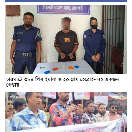
চারঘাটে ৩৮৪ পিস ইয়াবা ও ২০ গ্রাম হেরোইনসহ একজন
গ্রেপ্তার