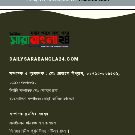
সংবাদ সম্মেলনে অভিযোগ অস্বীকার
উদ্দেশ্য প্রণোদিত সংবাদ প্রকাশের
৬
প্রতিবাদ নাজির হাসানের
পাবনার আটঘরিয়ার একদন্তে সিঁধ
কেটে ঘরে ঢুকে স্কুল শিক্ষিকাকে হত্যা
৭
টয়লেটের ট্যাংকি থেকে লাশ উদ্ধার
রাজশাহীতে সন্ত্রাসী হামলায় গুরুতর
DAILYSARABANGLA24.COM
আহত সাংবাদিক সম্রাট, হাসপাতালে
৮
চিকিৎসাধীন
সম্পাদক ও প্রকাশক : মোঃ মোবারক বিশ্বাস, ০১৭১২-০২৬৫৩৯,
০১৯১১-৮৮৮৮৯২
পাবনা জেলা জাসাসের আহবায়ক
নির্বাহি সম্পাদক মোঃ সোহেল রানা
খালেদ হোসেন পরাগের বিরুদ্ধে
৯
চাঁদাবাজি ও হয়রানির অভিযোগ
ব্যবস্থাপনা সম্পাদকঃ মোছা: কানিজ ফাতেমা
সম্পাদক মন্ডলির সদস্য
বিশ্বের সঙ্গে শিক্ষার্থীদের সংযোগ গড়ে
তুলতে হবে: শিমুল বিশ্বাস
এএইচএম কামরুজ্জামান কামরুল
১০
সিনিয়র নিউজ প্রডিউসর, এটিএন বাংলা।