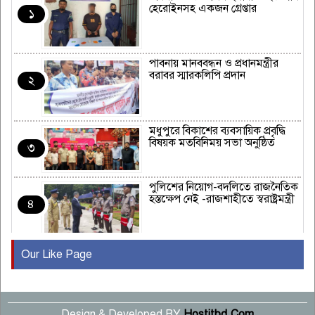
হেরোইনসহ একজন গ্রেপ্তার
১
পাবনায় মানববন্ধন ও প্রধানমন্ত্রীর
বরাবর স্মারকলিপি প্রদান
২
মধুপুরে বিকাশের ব্যবসায়িক প্রবৃদ্ধি
বিষয়ক মতবিনিময় সভা অনুষ্ঠিত
৩
পুলিশের নিয়োগ-বদলিতে রাজনৈতিক
হস্তক্ষেপ নেই -রাজশাহীতে স্বরাষ্ট্রমন্ত্রী
৪
Our Like Page
কুষ্টিয়ায় মাছরাঙা টেলিভিশনের ১৫
বছর পূর্তি উদযাপন
৫
Design & Developed BY
Hostitbd.Com