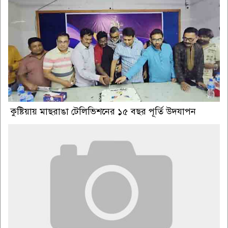
কুষ্টিয়ায় মাছরাঙা টেলিভিশনের ১৫ বছর পূর্তি উদযাপন