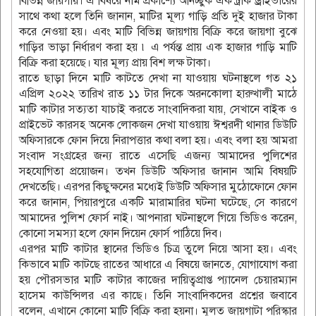
বিভিন্ন জায়গায়। এ বিষয়ে নাম প্রকাশ্যে অনিচ্ছুক এক ট্রাক ড্রাইভারের
সাথে কথা হলে তিনি জানান, মাটির মূল্য গাড়ি প্রতি দুই হাজার টাকা
করে নেওয়া হয়। এবং মাটি বিভিন্ন জায়গায় বিক্রি করে জায়গা বুঝে
গাড়ির ভাড়া নির্ধারণ করা হয় ৷ এ পর্যন্ত প্রায় এক হাজার গাড়ি মাটি
বিক্রি করা হয়েছে। যার মূল্য প্রায় বিশ লক্ষ টাকা।
রাতে ছাড়া দিনে মাটি কাটতে দেখা না যাওয়ায় ঘটনাস্থলে গত ২১
এপ্রিল ২০২২ তারিখ রাত ১১ টার দিকে অরনকোলা হারুখালী মাঠে
মাটি কাটার সত্যতা যাচাই করতে সাংবাদিকরা যায়, সেখানে বাইক ও
প্রাইভেট কারসহ অনেক লোকজন দেখা যাওয়ায় ঈশ্বরদী থানার ডিউটি
অফিসারকে ফোন দিয়ে নিরাপত্তার কথা বলা হয়। এবং বলা হয় আমরা
সংবাদ সংগ্রহের জন্য রাতে এসেছি এজন্য আমাদের পুলিশের
সহযোগিতা প্রয়োজন। তখন ডিউটি অফিসার জানান আমি বিষয়টি
দেখতেছি। এরপর কিছুক্ষনের মধ্যেই ডিউটি অফিসার মুঠোফোনে ফোন
করে জানান, পিয়ারপুরে একটি মারামারির ঘটনা ঘটেছে, সে কারণে
আমাদের পুলিশ ফোর্স নাই। আপনারা ঘটনাস্থলে গিয়ে ভিডিও করেন,
কোনো সমস্যা হলে ফোন দিয়েন ফোর্স পাঠিয়ে দিব।
এরপর মাটি কাটার স্থানের ভিডিও চিত্র তুলে নিয়ে আসা হয়। এবং
কিভাবে মাটি কাটছে রাতের আধারে এ বিষয়ে জানতে, যোগাযোগ করা
হয় পৌরসভার মাটি কাটার কাজের দায়িত্বপ্রাপ্ত প্যানেল চেয়ারম্যান
হাসেম কাউন্সিলর এর কাছে। তিনি সাংবাদিকদের প্রশ্নের জবাবে
বলেন, এখানে কোনো মাটি বিক্রি করা হয়না। মূলত জায়গাটা পরিস্কার