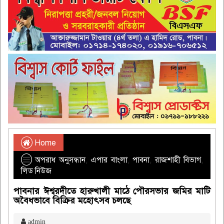
Home
অপরাধ অনুসন্ধান
,
এপার বাংলা
,
পাবনা
,
রাজশাহী বিভাগ
,
লিড নিউজ
পাবনার ঈশ্বরদীতে হারুখালী মাঠে পৌরসভার জমির মাটি
অবৈধভাবে বিক্রির মহোৎসব চলছে
admin