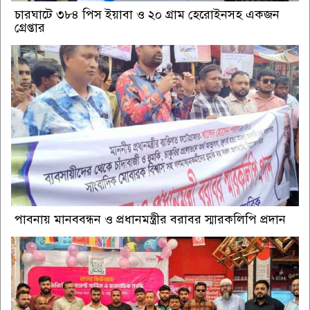
চারঘাটে ৩৮৪ পিস ইয়াবা ও ২০ গ্রাম হেরোইনসহ একজন
গ্রেপ্তার
পাবনায় মানববন্ধন ও প্রধানমন্ত্রীর বরাবর স্মারকলিপি প্রদান