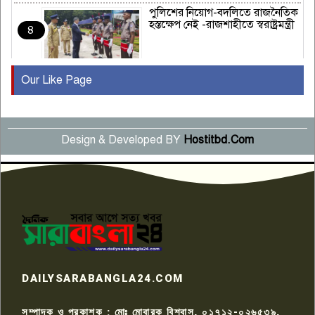
পুলিশের নিয়োগ-বদলিতে রাজনৈতিক
হস্তক্ষেপ নেই -রাজশাহীতে স্বরাষ্ট্রমন্ত্রী
৪
Our Like Page
কুষ্টিয়ায় মাছরাঙা টেলিভিশনের ১৫
বছর পূর্তি উদযাপন
৫
Design & Developed BY
Hostitbd.Com
সংবাদ সম্মেলনে অভিযোগ অস্বীকার
উদ্দেশ্য প্রণোদিত সংবাদ প্রকাশের
৬
প্রতিবাদ নাজির হাসানের
পাবনার আটঘরিয়ার একদন্তে সিঁধ
কেটে ঘরে ঢুকে স্কুল শিক্ষিকাকে হত্যা
৭
টয়লেটের ট্যাংকি থেকে লাশ উদ্ধার
রাজশাহীতে সন্ত্রাসী হামলায় গুরুতর
DAILYSARABANGLA24.COM
আহত সাংবাদিক সম্রাট, হাসপাতালে
৮
চিকিৎসাধীন
সম্পাদক ও প্রকাশক : মোঃ মোবারক বিশ্বাস, ০১৭১২-০২৬৫৩৯,