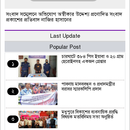
সংবাদ সম্মেলনে অভিযোগ অস্বীকার উদ্দেশ্য প্রণোদিত সংবাদ
প্রকাশের প্রতিবাদ নাজির হাসানের
Last Update
Popular Post
চারঘাটে ৩৮৪ পিস ইয়াবা ও ২০ গ্রাম
হেরোইনসহ একজন গ্রেপ্তার
১
পাবনায় মানববন্ধন ও প্রধানমন্ত্রীর
বরাবর স্মারকলিপি প্রদান
২
মধুপুরে বিকাশের ব্যবসায়িক প্রবৃদ্ধি
বিষয়ক মতবিনিময় সভা অনুষ্ঠিত
৩