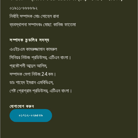
০১৯১১-৮৮৮৮৯২
পাবনা জেলা জাসাসের আহবায়ক
নির্বাহি সম্পাদক মোঃ সোহেল রানা
খালেদ হোসেন পরাগের বিরুদ্ধে
৯
চাঁদাবাজি ও হয়রানির অভিযোগ
ব্যবস্থাপনা সম্পাদকঃ মোছা: কানিজ ফাতেমা
সম্পাদক মন্ডলির সদস্য
বিশ্বের সঙ্গে শিক্ষার্থীদের সংযোগ গড়ে
তুলতে হবে: শিমুল বিশ্বাস
এএইচএম কামরুজ্জামান কামরুল
১০
সিনিয়র নিউজ প্রডিউসর, এটিএন বাংলা।
প্রকৌশলী আব্দুল আলিম,
সম্পাদক মেগা নিউজ.24.কম।
ডাঃ শাহেদ ইমরান এমবিবিএস,
গেষ্ট প্রোগ্রাম প্রডিউসর, এটিএন বাংলা।
যোগাযোগ করুন
LOGO
০১৭১২-০২৬৫৩৯