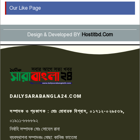
Our Like Page
কুষ্টিয়ায় মাছরাঙা টেলিভিশনের ১৫
বছর পূর্তি উদযাপন
৫
Design & Developed BY
Hostitbd.Com
সংবাদ সম্মেলনে অভিযোগ অস্বীকার
উদ্দেশ্য প্রণোদিত সংবাদ প্রকাশের
৬
প্রতিবাদ নাজির হাসানের
পাবনার আটঘরিয়ার একদন্তে সিঁধ
কেটে ঘরে ঢুকে স্কুল শিক্ষিকাকে হত্যা
৭
টয়লেটের ট্যাংকি থেকে লাশ উদ্ধার
রাজশাহীতে সন্ত্রাসী হামলায় গুরুতর
DAILYSARABANGLA24.COM
আহত সাংবাদিক সম্রাট, হাসপাতালে
৮
চিকিৎসাধীন
সম্পাদক ও প্রকাশক : মোঃ মোবারক বিশ্বাস, ০১৭১২-০২৬৫৩৯,
০১৯১১-৮৮৮৮৯২
পাবনা জেলা জাসাসের আহবায়ক
নির্বাহি সম্পাদক মোঃ সোহেল রানা
খালেদ হোসেন পরাগের বিরুদ্ধে
৯
চাঁদাবাজি ও হয়রানির অভিযোগ
ব্যবস্থাপনা সম্পাদকঃ মোছা: কানিজ ফাতেমা