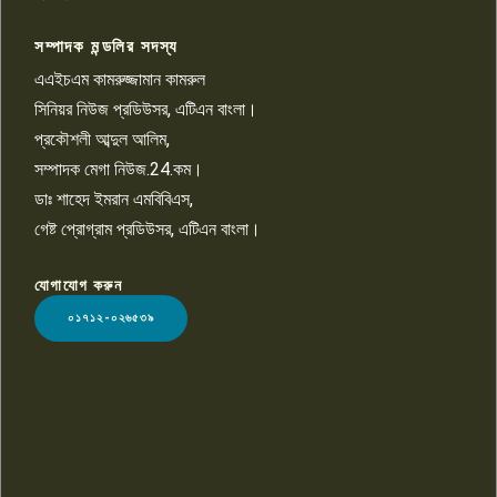
সম্পাদক মন্ডলির সদস্য
বিশ্বের সঙ্গে শিক্ষার্থীদের সংযোগ গড়ে
তুলতে হবে: শিমুল বিশ্বাস
এএইচএম কামরুজ্জামান কামরুল
১০
সিনিয়র নিউজ প্রডিউসর, এটিএন বাংলা।
প্রকৌশলী আব্দুল আলিম,
সম্পাদক মেগা নিউজ.24.কম।
ডাঃ শাহেদ ইমরান এমবিবিএস,
গেষ্ট প্রোগ্রাম প্রডিউসর, এটিএন বাংলা।
যোগাযোগ করুন
LOGO
০১৭১২-০২৬৫৩৯