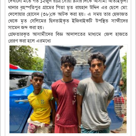
দেখানো মতে গত ১২জুন রাত্রি সোয়া ৯টার দিকে আসামী আতাইকুলা
থানার বৃহস্পতিপুর গ্রামের পিতা মৃত রায়হান উদ্দিন এর ছেলে মো:
দেলোয়ার হোসেন (৩৮)কে আটক করা হয়। এ সময় তার হেফাজত
থেকে মৃত সেলিমের ছিনতাইকৃত ইজিবাইকটি উপস্থিত সাক্ষীদের
সামেন জব্দ করা হয়।
গ্রেফতারকৃত আসামীদের বিজ্ঞ আদালতের মাধ্যমে জেল হাজতে
প্রেরণ করা হলে এরমধ্যে