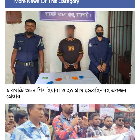
More News Of This Category
চারঘাটে ৩৮৪ পিস ইয়াবা ও ২০ গ্রাম হেরোইনসহ একজন
গ্রেপ্তার