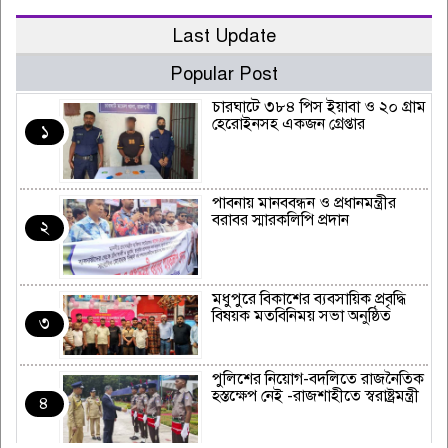
Last Update
Popular Post
চারঘাটে ৩৮৪ পিস ইয়াবা ও ২০ গ্রাম
হেরোইনসহ একজন গ্রেপ্তার
১
পাবনায় মানববন্ধন ও প্রধানমন্ত্রীর
বরাবর স্মারকলিপি প্রদান
২
মধুপুরে বিকাশের ব্যবসায়িক প্রবৃদ্ধি
বিষয়ক মতবিনিময় সভা অনুষ্ঠিত
৩
পুলিশের নিয়োগ-বদলিতে রাজনৈতিক
হস্তক্ষেপ নেই -রাজশাহীতে স্বরাষ্ট্রমন্ত্রী
৪