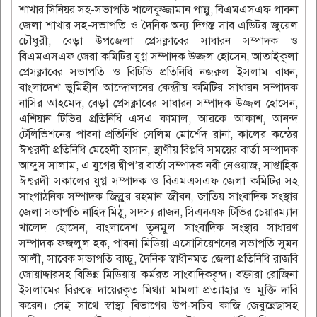
শাখার সিনিয়র সহ-সভাপতি খালেকুজ্জামান পান্নু, বিএমএসএফ পাবনা
জেলা শাখার সহ-সভাপতি ও দৈনিক অন্য দিগন্ত সাব এডিটর জুয়েল
চৌধুরী, বেড়া উপজেলা প্রেসক্লাবের সাধারন সম্পাদক ও
বিএমএসএফ জেরা কমিটির যুগ্ন সম্পাদক উজ্জল হোসেন, আতাইকুলা
প্রেসক্লাবের সভাপতি ও বিটিভি প্রতিনিধি নজরুল ইসলাম বাধন,
বাংলাদেশ ভুমিহীন আন্দোলনের কেন্দ্রীয় কমিটির সাধারন সম্পাদক
নাসির আহমেদ, বেড়া প্রেসক্লাবের সাধারন সম্পাদক উজ্জল হোসেন,
এশিয়ান টিভির প্রতিনিধি এসএ কামাল, আরকে আকাশ, আনন্দ
টেলিভিশনের পাবনা প্রতিনিধি সেলিম মোর্শেদ রানা, কালের কন্ঠের
ঈশ্বরদী প্রতিনিধি মেহেদী হাসান, স্থাণীয় বিপ্লবি সময়ের বার্তা সম্পাদক
আব্দুস সালাম, এ যুগের দ্বীপ’র বার্তা সম্পাদক নবী নেওয়াজ, সাপ্তাহিক
ঈশ্বরদী সকালের যুগ্ন সম্পাদক ও বিএমএসএফ জেলা কমিটির সহ
সাংগাঠনিক সম্পাদক জিল্লুর রহমান জীবন, জাতিয় সাংবাদিক সংস্থার
জেলা সভাপতি নাহিদ মিঠু, সদস্য রাজন, সিএনএফ টিভির চেয়ারম্যান
খালেদ হোসেন, বাংলাদেশ তৃনমুল সাংবাদিক সংস্থার সাধারণ
সম্পাদক ফজলুল হক, পাবনা মিডিয়া এসোসিয়েশনের সভাপতি সুমন
আলী, সাবেক সভাপতি বাচ্চু, দৈনিক স্বাধীনমত জেলা প্রতিনিধি রাজবি
জোয়াদ্দারসহ বিভিন্ন মিডিয়ায় কর্মরত সাংবাদিকবৃন্দ। বক্তারা রোজিনা
ইসলামের বিরুদ্ধে দায়েরকৃত মিথ্যা মামলা প্রত্যাহার ও মুক্তি দাবি
করেন। সেই সাথে স্বাস্থ্য বিভাগের উপ-সচিব কাজি জেবুন্নেছাসহ