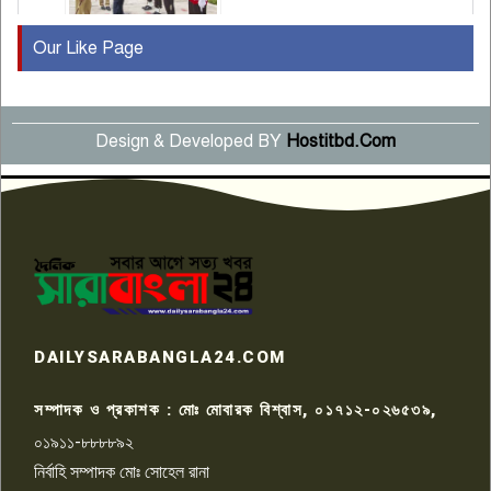
Our Like Page
কুষ্টিয়ায় মাছরাঙা টেলিভিশনের ১৫
বছর পূর্তি উদযাপন
৫
Design & Developed BY
Hostitbd.Com
সংবাদ সম্মেলনে অভিযোগ অস্বীকার
উদ্দেশ্য প্রণোদিত সংবাদ প্রকাশের
৬
প্রতিবাদ নাজির হাসানের
পাবনার আটঘরিয়ার একদন্তে সিঁধ
কেটে ঘরে ঢুকে স্কুল শিক্ষিকাকে হত্যা
৭
টয়লেটের ট্যাংকি থেকে লাশ উদ্ধার
রাজশাহীতে সন্ত্রাসী হামলায় গুরুতর
DAILYSARABANGLA24.COM
আহত সাংবাদিক সম্রাট, হাসপাতালে
৮
চিকিৎসাধীন
সম্পাদক ও প্রকাশক : মোঃ মোবারক বিশ্বাস, ০১৭১২-০২৬৫৩৯,
০১৯১১-৮৮৮৮৯২
পাবনা জেলা জাসাসের আহবায়ক
নির্বাহি সম্পাদক মোঃ সোহেল রানা
খালেদ হোসেন পরাগের বিরুদ্ধে
৯