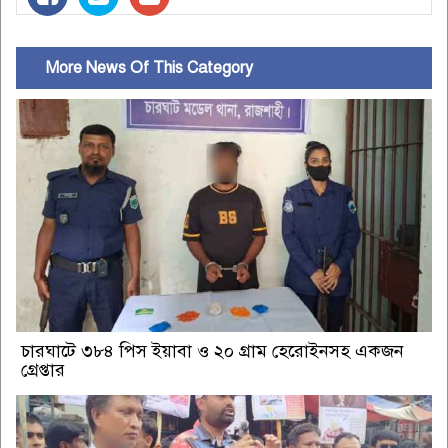
More News Of This Category
চারঘাটে ৩৮৪ পিস ইয়াবা ও ২০ গ্রাম হেরোইনসহ একজন
গ্রেপ্তার