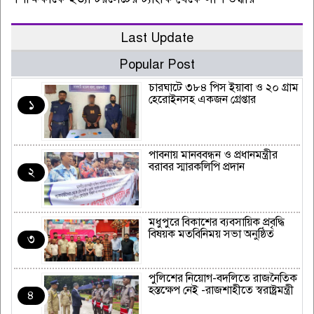
Last Update
Popular Post
চারঘাটে ৩৮৪ পিস ইয়াবা ও ২০ গ্রাম
হেরোইনসহ একজন গ্রেপ্তার
১
পাবনায় মানববন্ধন ও প্রধানমন্ত্রীর
বরাবর স্মারকলিপি প্রদান
২
মধুপুরে বিকাশের ব্যবসায়িক প্রবৃদ্ধি
বিষয়ক মতবিনিময় সভা অনুষ্ঠিত
৩
পুলিশের নিয়োগ-বদলিতে রাজনৈতিক
হস্তক্ষেপ নেই -রাজশাহীতে স্বরাষ্ট্রমন্ত্রী
৪