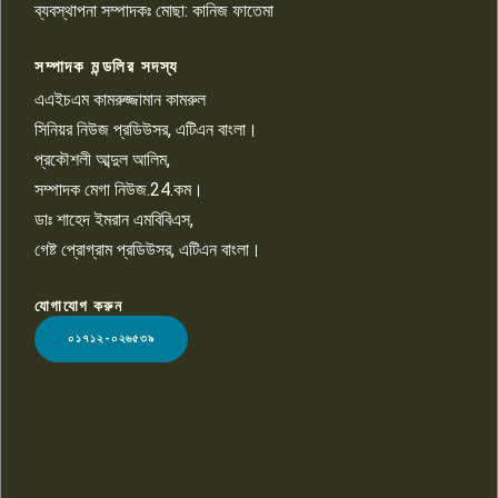
চাঁদাবাজি ও হয়রানির অভিযোগ
ব্যবস্থাপনা সম্পাদকঃ মোছা: কানিজ ফাতেমা
সম্পাদক মন্ডলির সদস্য
বিশ্বের সঙ্গে শিক্ষার্থীদের সংযোগ গড়ে
তুলতে হবে: শিমুল বিশ্বাস
এএইচএম কামরুজ্জামান কামরুল
১০
সিনিয়র নিউজ প্রডিউসর, এটিএন বাংলা।
প্রকৌশলী আব্দুল আলিম,
সম্পাদক মেগা নিউজ.24.কম।
ডাঃ শাহেদ ইমরান এমবিবিএস,
গেষ্ট প্রোগ্রাম প্রডিউসর, এটিএন বাংলা।
যোগাযোগ করুন
LOGO
০১৭১২-০২৬৫৩৯