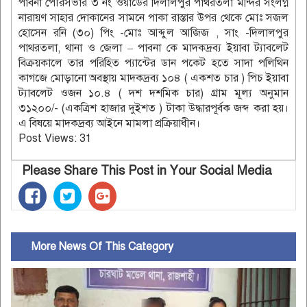
পাবনা পৌরসভার ৩ নং ওয়ার্ডের দিলালপুর পাথরতলা মন্দির সংলগ্ন
নারায়ণ সাহার দোকানের সামনে পাকা রাস্তার উপর থেকে মোঃ সজল
হোসেন রনি (৩০) পিং -মোঃ আব্দুল আজিজ , সাং -দিলালপুর
পাথরতলা, থানা ও জেলা – পাবনা কে মাদকদ্রব্য ইয়াবা ট্যাবলেট
বিক্রয়কালে তার পরিহিত প্যান্টের ডান পকেট হতে সাদা পলিথিন
কাগজে মোড়ানো অবস্থায় মাদকদ্রব্য ১০৪ ( একশত চার ) পিচ ইয়াবা
ট্যাবলেট ওজন ১০.৪ ( দশ দশমিক চার) গ্রাম মূল্য অনুমান
৩১২০০/- (একত্রিশ হাজার দুইশত ) টাকা উদ্ধারপূর্বক জব্দ করা হয়।
এ বিষয়ে মাদকদ্রব্য আইনে মামলা প্রক্রিয়াধীন।
Post Views:
31
Please Share This Post in Your Social Media
More News Of This Category