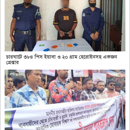
চারঘাটে ৩৮৪ পিস ইয়াবা ও ২০ গ্রাম হেরোইনসহ একজন
গ্রেপ্তার