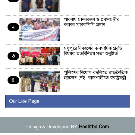
পাবনায় মানববন্ধন ও প্রধানমন্ত্রীর
বরাবর স্মারকলিপি প্রদান
২
মধুপুরে বিকাশের ব্যবসায়িক প্রবৃদ্ধি
বিষয়ক মতবিনিময় সভা অনুষ্ঠিত
৩
পুলিশের নিয়োগ-বদলিতে রাজনৈতিক
হস্তক্ষেপ নেই -রাজশাহীতে স্বরাষ্ট্রমন্ত্রী
৪
Our Like Page
কুষ্টিয়ায় মাছরাঙা টেলিভিশনের ১৫
বছর পূর্তি উদযাপন
৫
Design & Developed BY
Hostitbd.Com
সংবাদ সম্মেলনে অভিযোগ অস্বীকার
উদ্দেশ্য প্রণোদিত সংবাদ প্রকাশের