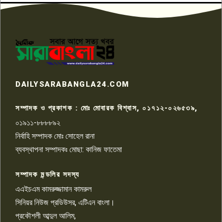
৬
প্রতিবাদ নাজির হাসানের
পাবনার আটঘরিয়ার একদন্তে সিঁধ
কেটে ঘরে ঢুকে স্কুল শিক্ষিকাকে হত্যা
৭
টয়লেটের ট্যাংকি থেকে লাশ উদ্ধার
রাজশাহীতে সন্ত্রাসী হামলায় গুরুতর
DAILYSARABANGLA24.COM
আহত সাংবাদিক সম্রাট, হাসপাতালে
৮
চিকিৎসাধীন
সম্পাদক ও প্রকাশক : মোঃ মোবারক বিশ্বাস, ০১৭১২-০২৬৫৩৯,
০১৯১১-৮৮৮৮৯২
পাবনা জেলা জাসাসের আহবায়ক
নির্বাহি সম্পাদক মোঃ সোহেল রানা
খালেদ হোসেন পরাগের বিরুদ্ধে
৯
চাঁদাবাজি ও হয়রানির অভিযোগ
ব্যবস্থাপনা সম্পাদকঃ মোছা: কানিজ ফাতেমা
সম্পাদক মন্ডলির সদস্য
বিশ্বের সঙ্গে শিক্ষার্থীদের সংযোগ গড়ে
তুলতে হবে: শিমুল বিশ্বাস
এএইচএম কামরুজ্জামান কামরুল
১০
সিনিয়র নিউজ প্রডিউসর, এটিএন বাংলা।
প্রকৌশলী আব্দুল আলিম,