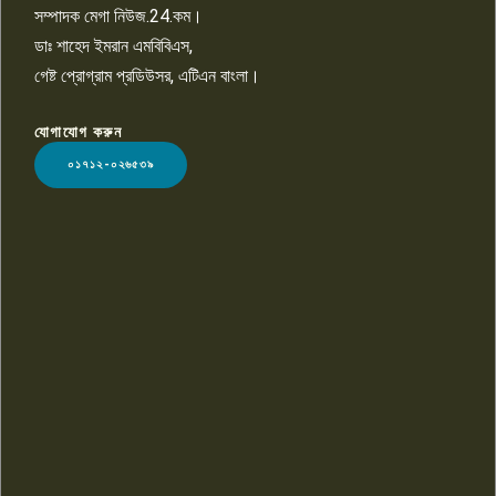
সম্পাদক মেগা নিউজ.24.কম।
ডাঃ শাহেদ ইমরান এমবিবিএস,
গেষ্ট প্রোগ্রাম প্রডিউসর, এটিএন বাংলা।
যোগাযোগ করুন
LOGO
০১৭১২-০২৬৫৩৯