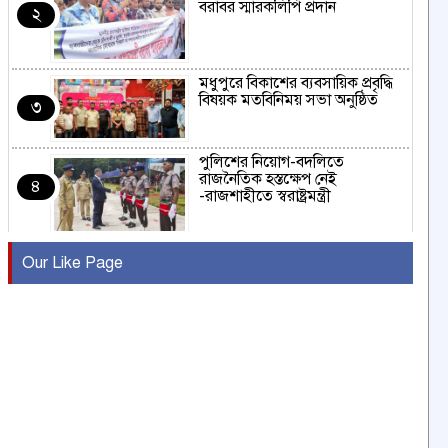
বরাবর স্মারকলিপি প্রদান
২
মধুপুরে বিকাশের ব্যবসায়িক প্রবৃদ্ধি
বিষয়ক মতবিনিময় সভা অনুষ্ঠিত
৩
পুলিশের নিয়োগ-বদলিতে
রাজনৈতিক হস্তক্ষেপ নেই
৪
-রাজশাহীতে স্বরাষ্ট্রমন্ত্রী
কুষ্টিয়ায় মাছরাঙা টেলিভিশনের ১৫
Our Like Page
বছর পূর্তি উদযাপন
৫
সংবাদ সম্মেলনে অভিযোগ অস্বীকার
উদ্দেশ্য প্রণোদিত সংবাদ প্রকাশের
৬
প্রতিবাদ নাজির হাসানের
পাবনার আটঘরিয়ার একদন্তে সিঁধ