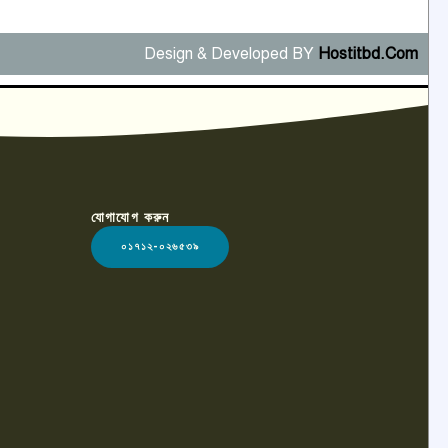
Design & Developed BY
Hostitbd.Com
যোগাযোগ করুন
০১৭১২-০২৬৫৩৯