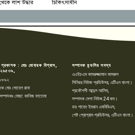
 থেকে লাশ উদ্ধার
চিকিৎসাধীন
 প্রকাশক : মোঃ মোবারক বিশ্বাস,
সম্পাদক মন্ডলির সদস্য
২৬৫৩৯,
এএইচএম কামরুজ্জামান কামরুল
৮৮৯২
সিনিয়র নিউজ প্রডিউসর, এটিএন বাংলা।
্পাদক মোঃ সোহেল রানা
প্রকৌশলী আব্দুল আলিম,
 সম্পাদকঃ মোছা: কানিজ ফাতেমা
সম্পাদক মেগা নিউজ.24.কম।
ডাঃ শাহেদ ইমরান এমবিবিএস,
গেষ্ট প্রোগ্রাম প্রডিউসর, এটিএন বাংলা।