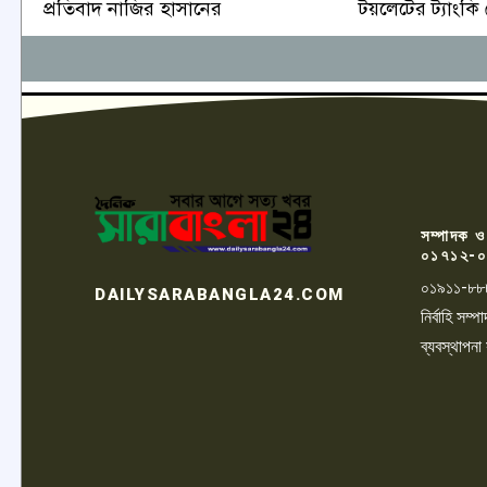
টয়লেটের ট্যাংকি
প্রতিবাদ নাজির হাসানের
সম্পাদক ও
০১৭১২-০
০১৯১১-৮৮
DAILYSARABANGLA24.COM
নির্বাহি সম
ব্যবস্থাপনা
LOGO