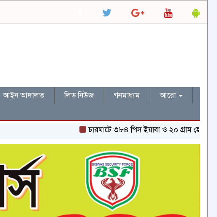
আইন আদালত
লিড নিউজ
গনমাধ্যম
আরো
চারঘাটে ৩৮৪ পিস ইয়াবা ও ২০ গ্রাম হেরোইনসহ একজন গ্