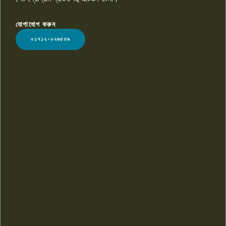
যোগাযোগ করুন
LOGO
০১৭১২-০২৬৫৩৯