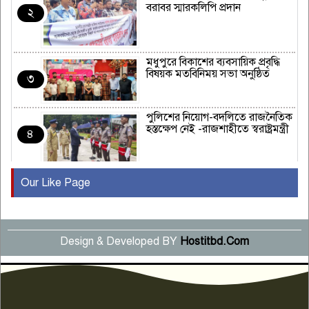
বরাবর স্মারকলিপি প্রদান
২
মধুপুরে বিকাশের ব্যবসায়িক প্রবৃদ্ধি
বিষয়ক মতবিনিময় সভা অনুষ্ঠিত
৩
পুলিশের নিয়োগ-বদলিতে রাজনৈতিক
হস্তক্ষেপ নেই -রাজশাহীতে স্বরাষ্ট্রমন্ত্রী
৪
Our Like Page
কুষ্টিয়ায় মাছরাঙা টেলিভিশনের ১৫
বছর পূর্তি উদযাপন
৫
Design & Developed BY
Hostitbd.Com
সংবাদ সম্মেলনে অভিযোগ অস্বীকার
উদ্দেশ্য প্রণোদিত সংবাদ প্রকাশের
৬
প্রতিবাদ নাজির হাসানের