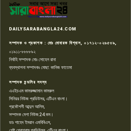
পাবনার আটঘরিয়ার একদন্তে সিঁধ
কেটে ঘরে ঢুকে স্কুল শিক্ষিকাকে হত্যা
৭
টয়লেটের ট্যাংকি থেকে লাশ উদ্ধার
রাজশাহীতে সন্ত্রাসী হামলায় গুরুতর
DAILYSARABANGLA24.COM
আহত সাংবাদিক সম্রাট, হাসপাতালে
৮
চিকিৎসাধীন
সম্পাদক ও প্রকাশক : মোঃ মোবারক বিশ্বাস, ০১৭১২-০২৬৫৩৯,
০১৯১১-৮৮৮৮৯২
পাবনা জেলা জাসাসের আহবায়ক
নির্বাহি সম্পাদক মোঃ সোহেল রানা
খালেদ হোসেন পরাগের বিরুদ্ধে
৯
চাঁদাবাজি ও হয়রানির অভিযোগ
ব্যবস্থাপনা সম্পাদকঃ মোছা: কানিজ ফাতেমা
সম্পাদক মন্ডলির সদস্য
বিশ্বের সঙ্গে শিক্ষার্থীদের সংযোগ গড়ে
তুলতে হবে: শিমুল বিশ্বাস
এএইচএম কামরুজ্জামান কামরুল
১০
সিনিয়র নিউজ প্রডিউসর, এটিএন বাংলা।
প্রকৌশলী আব্দুল আলিম,
সম্পাদক মেগা নিউজ.24.কম।
ডাঃ শাহেদ ইমরান এমবিবিএস,
গেষ্ট প্রোগ্রাম প্রডিউসর, এটিএন বাংলা।